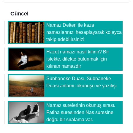
Güncel
Namaz Defteri ile kaza
namazlarınızı hesaplayarak kolayca
takip edebilirsiniz!
Hacet namazı nasıl kılınır? Bir
istekte, dilekte bulunmak için
kılınan namazdır
Sübhaneke Duası, Sübhaneke
Duası anlamı, okunuşu ve yazılışı
Namaz surelerinin okunuş sırası.
Fatiha suresinden Nas suresine
doğru bir sıralama var.