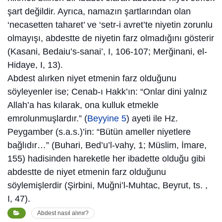
şart değildir. Ayrıca, namazın şartlarından olan
‘necasetten taharet’ ve ‘setr-i avret’te niyetin zorunlu
olmayışı, abdestte de niyetin farz olmadığını gösterir
(Kasani, Bedaiu’s-sanai’, I, 106-107; Merğinani, el-
Hidaye, I, 13).
Abdest alırken niyet etmenin farz olduğunu
söyleyenler ise; Cenab-ı Hakk’ın: “Onlar dini yalnız
Allah’a has kılarak, ona kulluk etmekle
emrolunmuşlardır.” (
Beyyine 5
) ayeti ile Hz.
Peygamber (s.a.s.)’in: “Bütün ameller niyetlere
bağlıdır…” (Buhari, Bed’u’l-vahy, 1; Müslim, İmare,
155) hadisinden hareketle her ibadette olduğu gibi
abdestte de niyet etmenin farz olduğunu
söylemişlerdir (Şirbini, Muğni’l-Muhtac, Beyrut, ts. ,
I, 47).
Abdest nasıl alınır?