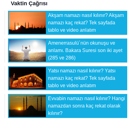
Vaktin Çağrısı
Akşam namazı nasıl kılınır? Akşam
namazı kaç rekat? Tek sayfada
tablo ve video anlatım
Amenerrasulü´nün okunuşu ve
anlamı. Bakara Suresi son iki ayet
(285 ve 286)
Yatsı namazı nasıl kılınır? Yatsı
namazı kaç rekat? Tek sayfada
tablo ve video anlatım
Evvabin namazı nasıl kılınır? Hangi
namazdan sonra kaç rekat olarak
kılınır?