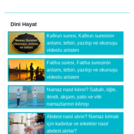
Dini Hayat
Kafirun suresi, Kafirun suresinin
anlamı, tefsiri, yazılışı ve okunuşu
videolu anlatım
Fatiha suresi, Fatiha suresinin
anlamı, tefsiri, yazılışı ve okunuşu
videolu anlatım
Namaz nasıl kılınır? Sabah, öğle,
ikindi, akşam, yatsı ve vitir
namazlarının kılınışı
Abdest nasıl alınır? Namaz kılmak
için kadınlar ve erkekler nasıl
abdest alırlar?