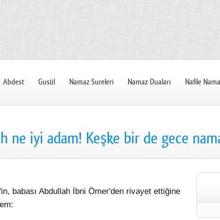
Abdest
Gusül
Namaz Sureleri
Namaz Duaları
Nafile Nama
h ne iyi adam! Keşke bir de gece nama
in, babası Abdullah İbni Ömer'den rivayet ettiğine
lem: