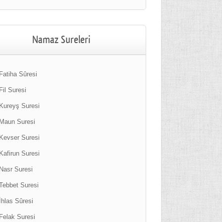
Namaz Sureleri
Fatiha Sûresi
Fil Suresi
Kureyş Suresi
Maun Suresi
Kevser Suresi
Kafirun Suresi
Nasr Suresi
Tebbet Suresi
İhlas Sûresi
Felak Suresi