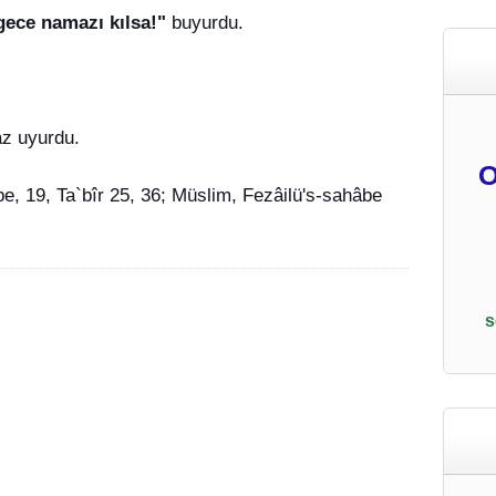
gece namazı kılsa!"
buyurdu.
az uyurdu.
O
e, 19, Ta`bîr 25, 36; Müslim, Fezâilü's-sahâbe
s