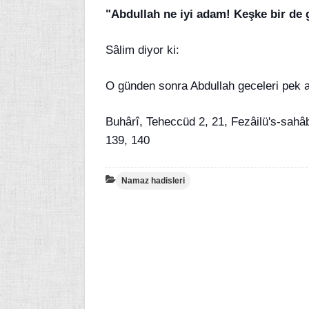
"Abdullah ne iyi adam! Keşke bir de 
Sâlim diyor ki:
O günden sonra Abdullah geceleri pek 
Buhârî, Teheccüd 2, 21, Fezâilü's-sahâb
139, 140
Namaz hadisleri