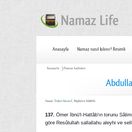
Anasayfa
Namaz nasıl kılınır? Resimli
❭
Anasayfa
Namaz hadisleri
Abdulla
Yazar:
Îmâm Nevevî
, Riyâzü's Sâlihîn
137.
Ömer İbnü'l-Hattâb'ın torunu Sâlim'
göre Resûlullah sallallahu aleyhi ve sel