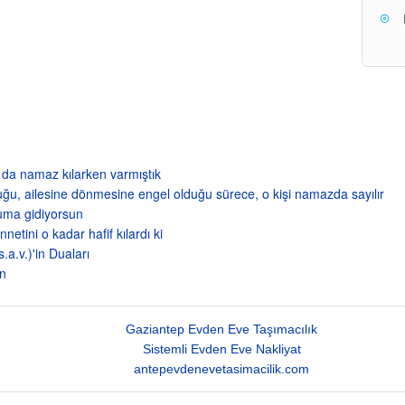
a da namaz kılarken varmıştık
tuğu, ailesine dönmesine engel olduğu sürece, o kişi namazda sayılır
luma gidiyorsun
etini o kadar hafif kılardı ki
.v.)'in Duaları
an
Gaziantep Evden Eve Taşımacılık
Sistemli Evden Eve Nakliyat
antepevdenevetasimacilik.com