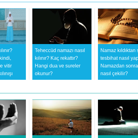
lınır?
Teheccüd namazı nasıl
Namaz kıldıktan 
kindi,
kılınır? Kaç rekattır?
tesbihat nasıl yap
 vitir
Hangi dua ve sureler
Namazdan sonra 
ılınışı
okunur?
nasıl çekilir?