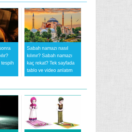
sonra
Sabah namazı nasıl
ılır?
kılınır? Sabah namazı
tespih
kaç rekat? Tek sayfada
tablo ve video anlatım