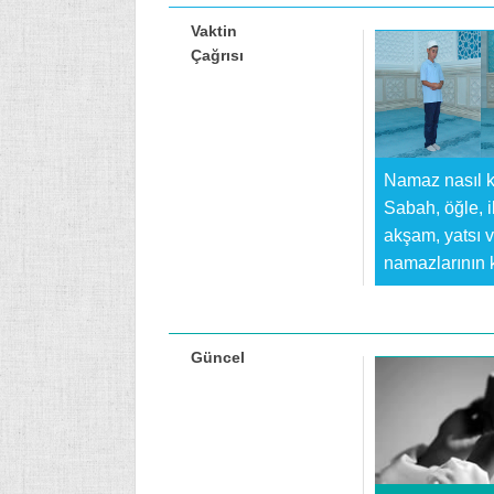
Vaktin
Çağrısı
Namaz nasıl kı
Sabah, öğle, i
akşam, yatsı ve
namazlarının k
Güncel