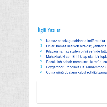
İlgili Yazılar
Namaz önceki günahlarına keffâret olur
Onları namaz kılarken bıraktık; yanların
Kılacağı namaz sizden birini yerinde tut
Muhakkak ki sen Ehl-i kitap olan bir top
Resûlullah sabah namazının iki rek`at sünn
Peygamber Efendimiz Hz. Muhammed (s.a
Cuma günü duaların kabul edildiği zam