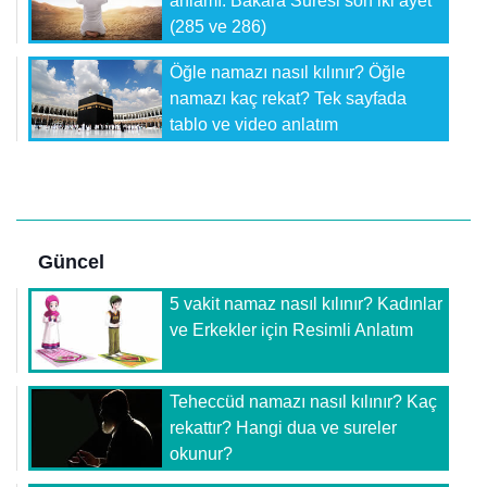
anlamı. Bakara Suresi son iki ayet
(285 ve 286)
Öğle namazı nasıl kılınır? Öğle
namazı kaç rekat? Tek sayfada
tablo ve video anlatım
Güncel
5 vakit namaz nasıl kılınır? Kadınlar
ve Erkekler için Resimli Anlatım
Teheccüd namazı nasıl kılınır? Kaç
rekattır? Hangi dua ve sureler
okunur?