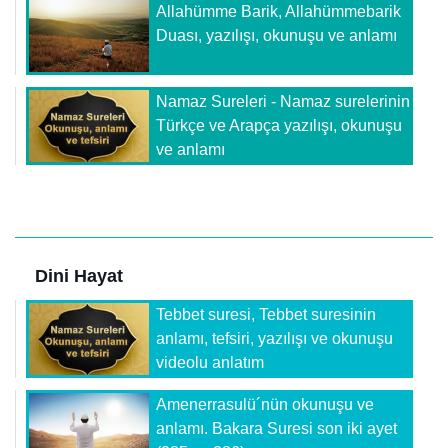
Allahümme Barik, Allahümmebarik
Duası, yazılışı, okunuşu ve anlamı
Namaz Sureleri - Namaz surelerinin
Türkçe ve Arapça yazılışı, okunuşu
ve anlamı
Dini Hayat
Tebbet suresi, Tebbet suresinin
anlamı, tefsiri, yazılışı ve okunuşu
videolu anlatım
Amenerrasulü´nün okunuşu ve
anlamı. Bakara Suresi son iki ayet