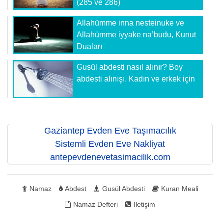
(285 ve 286)
Allahümme inna nesteinuke ve
Allahümme iyyake na’budu, Kunut
Duaları
Gusül abdesti nasıl alınır? Boy
abdesti alınışı. Kadın ve erkek için
Gaziantep Evden Eve Taşımacılık
Sistemli Evden Eve Nakliyat
antepevdenevetasimacilik.com
Namaz
Abdest
Gusül Abdesti
Kuran Meali
Namaz Defteri
İletişim