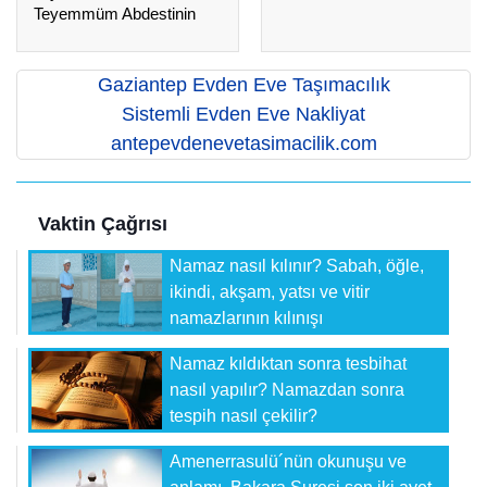
Teyemmüm Abdestinin
farzları
Gaziantep Evden Eve Taşımacılık
Sistemli Evden Eve Nakliyat
antepevdenevetasimacilik.com
Vaktin Çağrısı
Namaz nasıl kılınır? Sabah, öğle,
ikindi, akşam, yatsı ve vitir
namazlarının kılınışı
Namaz kıldıktan sonra tesbihat
nasıl yapılır? Namazdan sonra
tespih nasıl çekilir?
Amenerrasulü´nün okunuşu ve