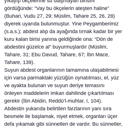
yıkayıp ökçelerine su ulaşmayan birisini
gördüğünde: “Vay bu ökçelerin ateşten haline”
(Buhari, Vudu 27, 29; Müslim, Tahare 25, 26, 28)
diyerek uyarıda bulunmuştur. Yine Peygamberimiz
(s.a.s.); abdest alıp da ayağında tırnak kadar bir yer
kuru kalan birisi yanına geldiğinde ona: “Dön de
abdestini güzelce al” buyurmuşlardır (Müslim,
Tahare, 31; Ebu Davud, Tahare, 67; İbn Mace,
Tahare, 139).
Suyun abdest organlarının tamamına ulaşabilmesi
için varsa parmaktaki yüzüğün oynatılması, el, yüz
ve ayakta bulunan ve suyun deriye temasını
önleyen maddelerin imkan dahilinde çıkartılması
gerekir (İbn Abidin, Reddü’l-muhtar, I, 104).
Abdestin yukarıda belirtilen farzlarının yanı sıra
besmele ile başlamak, niyet etmek, organları üçer
defa yıkamak gibi sünnetleri de vardır. Bu sünnetler,