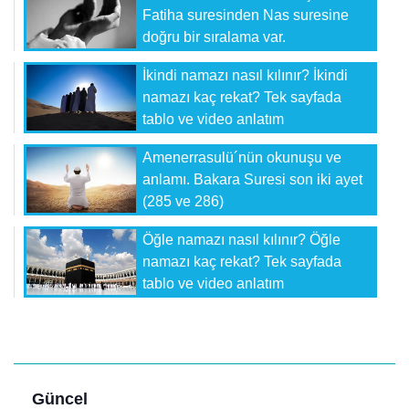
Fatiha suresinden Nas suresine
doğru bir sıralama var.
İkindi namazı nasıl kılınır? İkindi
namazı kaç rekat? Tek sayfada
tablo ve video anlatım
Amenerrasulü´nün okunuşu ve
anlamı. Bakara Suresi son iki ayet
(285 ve 286)
Öğle namazı nasıl kılınır? Öğle
namazı kaç rekat? Tek sayfada
tablo ve video anlatım
Güncel