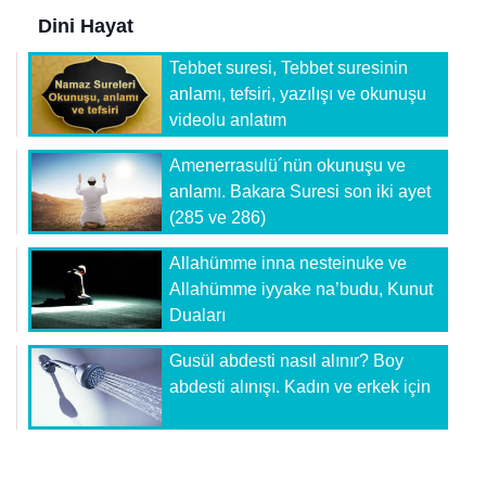
Dini Hayat
Tebbet suresi, Tebbet suresinin
anlamı, tefsiri, yazılışı ve okunuşu
videolu anlatım
Amenerrasulü´nün okunuşu ve
anlamı. Bakara Suresi son iki ayet
(285 ve 286)
Allahümme inna nesteinuke ve
Allahümme iyyake na’budu, Kunut
Duaları
Gusül abdesti nasıl alınır? Boy
abdesti alınışı. Kadın ve erkek için