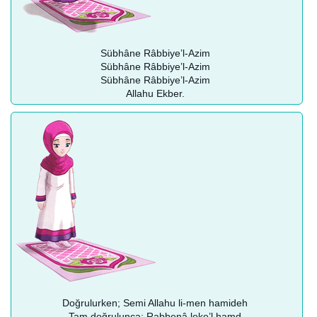
Sübhâne Râbbiye’l-Azim
Sübhâne Râbbiye’l-Azim
Sübhâne Râbbiye’l-Azim
Allahu Ekber.
Doğrulurken; Semi Allahu li-men hamideh
Tam doğrulunca; Rabbenâ leke’l hamd