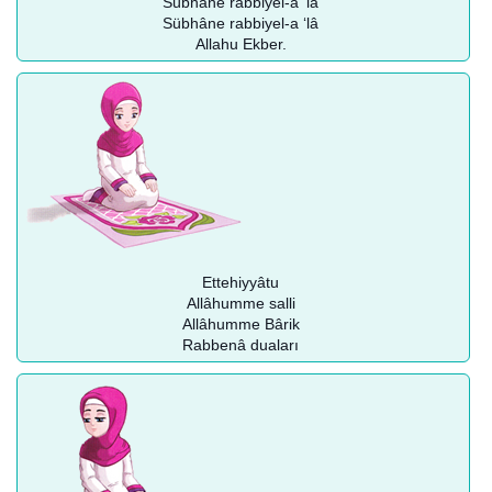
Sübhâne rabbiyel-a ‘lâ
Sübhâne rabbiyel-a ‘lâ
Allahu Ekber.
Ettehiyyâtu
Allâhumme salli
Allâhumme Bârik
Rabbenâ duaları