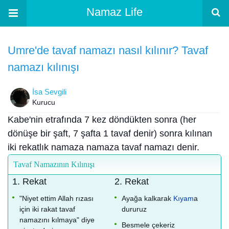
Namaz Life
Umre'de tavaf namazı nasıl kılınır? Tavaf
namazı kılınışı
İsa Sevgili
Kurucu
Kabe'nin etrafında 7 kez döndükten sonra (her
dönüşe bir şaft, 7 şafta 1 tavaf denir) sonra kılınan
iki rekatlık namaza namaza tavaf namazı denir.
Tavaf Namazının Kılınışı
1. Rekat
2. Rekat
"Niyet ettim Allah rızası
Ayağa kalkarak
Kıyam
a
için iki rakat tavaf
dururuz
namazını kılmaya" diye
Besmele çekeriz