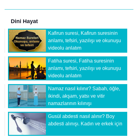
Dini Hayat
Kafirun suresi, Kafirun suresinin
anlamı, tefsiri, yazılışı ve okunuşu
videolu anlatım
Fatiha suresi, Fatiha suresinin
anlamı, tefsiri, yazılışı ve okunuşu
videolu anlatım
Namaz nasıl kılınır? Sabah, öğle,
ikindi, akşam, yatsı ve vitir
namazlarının kılınışı
Gusül abdesti nasıl alınır? Boy
abdesti alınışı. Kadın ve erkek için