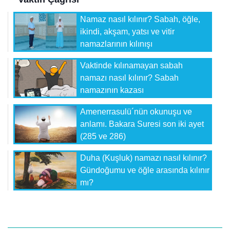
Namaz nasıl kılınır? Sabah, öğle,
ikindi, akşam, yatsı ve vitir
namazlarının kılınışı
Vaktinde kılınamayan sabah
namazı nasıl kılınır? Sabah
namazının kazası
Amenerrasulü´nün okunuşu ve
anlamı. Bakara Suresi son iki ayet
(285 ve 286)
Duha (Kuşluk) namazı nasıl kılınır?
Gündoğumu ve öğle arasında kılınır
mı?