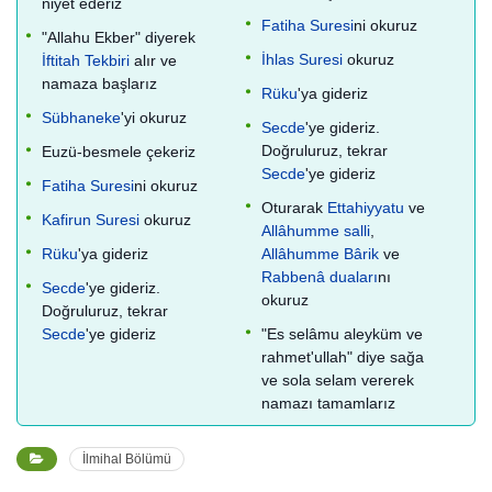
niyet ederiz
Fatiha Suresi
ni okuruz
"Allahu Ekber" diyerek
İhlas Suresi
okuruz
İftitah Tekbiri
alır ve
namaza başlarız
Rüku
'ya gideriz
Sübhaneke
'yi okuruz
Secde
'ye gideriz.
Doğruluruz, tekrar
Euzü-besmele çekeriz
Secde
'ye gideriz
Fatiha Suresi
ni okuruz
Oturarak
Ettahiyyatu
ve
Kafirun Suresi
okuruz
Allâhumme salli
,
Rüku
'ya gideriz
Allâhumme Bârik
ve
Rabbenâ duaları
nı
Secde
'ye gideriz.
okuruz
Doğruluruz, tekrar
Secde
'ye gideriz
"Es selâmu aleyküm ve
rahmet'ullah" diye sağa
ve sola selam vererek
namazı tamamlarız
İlmihal Bölümü