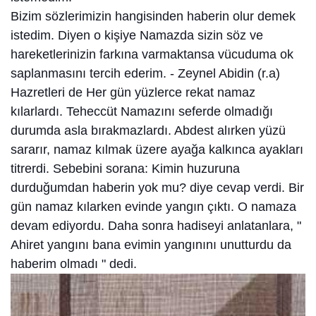
Bizim sözlerimizin hangisinden haberin olur demek
istedim. Diyen o kişiye Namazda sizin söz ve
hareketlerinizin farkına varmaktansa vücuduma ok
saplanmasını tercih ederim. - Zeynel Abidin (r.a)
Hazretleri de Her gün yüzlerce rekat namaz
kılarlardı. Teheccüt Namazını seferde olmadığı
durumda asla bırakmazlardı. Abdest alırken yüzü
sararır, namaz kılmak üzere ayağa kalkınca ayakları
titrerdi. Sebebini sorana: Kimin huzuruna
durduğumdan haberin yok mu? diye cevap verdi. Bir
gün namaz kılarken evinde yangın çıktı. O namaza
devam ediyordu. Daha sonra hadiseyi anlatanlara, "
Ahiret yangını bana evimin yangınını unutturdu da
haberim olmadı " dedi.