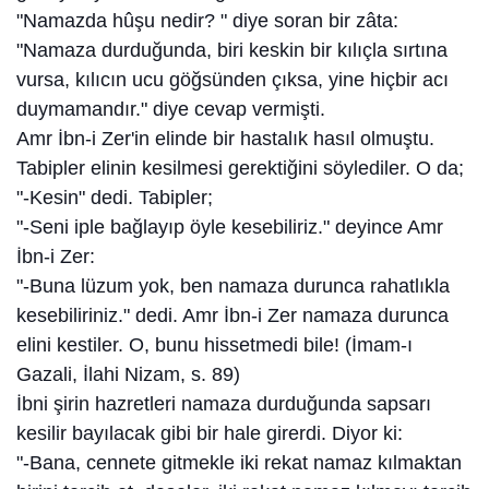
"Namazda hûşu nedir? " diye soran bir zâta:
"Namaza durduğunda, biri keskin bir kılıçla sırtına
vursa, kılıcın ucu göğsünden çıksa, yine hiçbir acı
duymamandır." diye cevap vermişti.
Amr İbn-i Zer'in elinde bir hastalık hasıl olmuştu.
Tabipler elinin kesilmesi gerektiğini söylediler. O da;
"-Kesin" dedi. Tabipler;
"-Seni iple bağlayıp öyle kesebiliriz." deyince Amr
İbn-i Zer:
"-Buna lüzum yok, ben namaza durunca rahatlıkla
kesebiliriniz." dedi. Amr İbn-i Zer namaza durunca
elini kestiler. O, bunu hissetmedi bile! (İmam-ı
Gazali, İlahi Nizam, s. 89)
İbni şirin hazretleri namaza durduğunda sapsarı
kesilir bayılacak gibi bir hale girerdi. Diyor ki:
"-Bana, cennete gitmekle iki rekat namaz kılmaktan