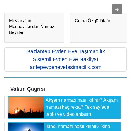
Mevlana'nın
Cuma Özgürlüktür
Mesnevî'sinden Namaz
Beyitleri
Gaziantep Evden Eve Taşımacılık
Sistemli Evden Eve Nakliyat
antepevdenevetasimacilik.com
Vaktin Çağrısı
Akşam namazı nasıl kılınır? Akşam
namazı kaç rekat? Tek sayfada
tablo ve video anlatım
İkindi namazı nasıl kılınır? İkindi