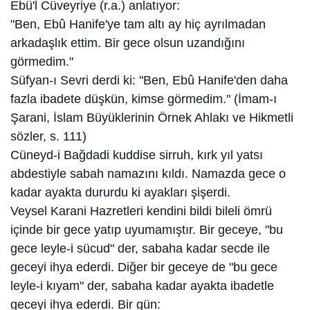
Ebü'l Cüveyriye (r.a.) anlatıyor:
"Ben, Ebû Hanife'ye tam altı ay hiç ayrılmadan
arkadaşlık ettim. Bir gece olsun uzandığını
görmedim."
Süfyan-ı Sevri derdi ki: "Ben, Ebû Hanife'den daha
fazla ibadete düşkün, kimse görmedim." (İmam-ı
Şarani, İslam Büyüklerinin Örnek Ahlakı ve Hikmetli
sözler, s. 111)
Cüneyd-i Bağdadi kuddise sirruh, kırk yıl yatsı
abdestiyle sabah namazını kıldı. Namazda gece o
kadar ayakta dururdu ki ayakları şişerdi.
Veysel Karani Hazretleri kendini bildi bileli ömrü
içinde bir gece yatıp uyumamıştır. Bir geceye, "bu
gece leyle-i sücud" der, sabaha kadar secde ile
geceyi ihya ederdi. Diğer bir geceye de "bu gece
leyle-i kıyam" der, sabaha kadar ayakta ibadetle
geceyi ihya ederdi. Bir gün: