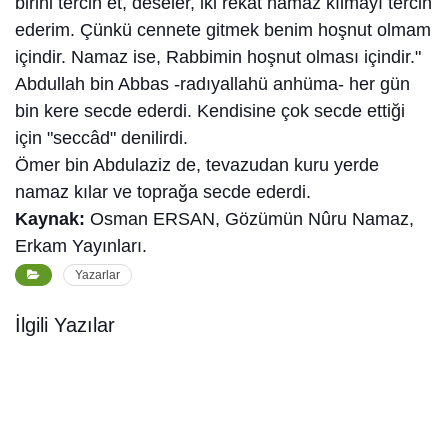
birini tercih et, deseler, iki rekat namaz kılmayı tercih
ederim. Çünkü cennete gitmek benim hoşnut olmam
içindir. Namaz ise, Rabbimin hoşnut olması içindir."
Abdullah bin Abbas -radıyallahü anhüma- her gün
bin kere secde ederdi. Kendisine çok secde ettiği
için "seccâd" denilirdi.
Ömer bin Abdulaziz de, tevazudan kuru yerde
namaz kılar ve toprağa secde ederdi.
Kaynak:
Osman ERSAN, Gözümün Nûru Namaz,
Erkam Yayınları.
Yazarlar
İlgili Yazılar