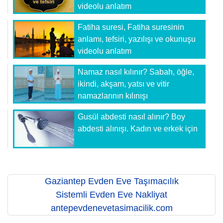
videolu anlatım
Fatiha suresi, Fatiha suresinin
anlamı, tefsiri, yazılışı ve okunuşu
videolu anlatım
Namaz nasıl kılınır? Sabah, öğle,
ikindi, akşam, yatsı ve vitir
namazlarının kılınışı
Gusül abdesti nasıl alınır? Boy
abdesti alınışı. Kadın ve erkek için
Gaziantep Evden Eve Taşımacılık
Sistemli Evden Eve Nakliyat
antepevdenevetasimacilik.com