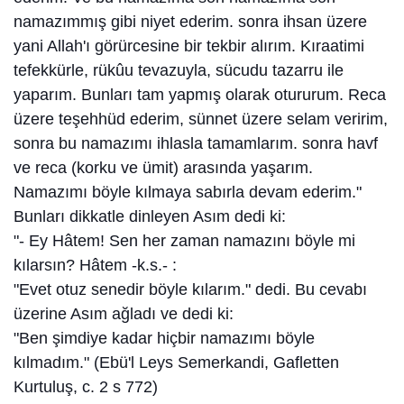
namazımmış gibi niyet ederim. sonra ihsan üzere
yani Allah'ı görürcesine bir tekbir alırım. Kıraatimi
tefekkürle, rükûu tevazuyla, sücudu tazarru ile
yaparım. Bunları tam yapmış olarak otururum. Reca
üzere teşehhüd ederim, sünnet üzere selam veririm,
sonra bu namazımı ihlasla tamamlarım. sonra havf
ve reca (korku ve ümit) arasında yaşarım.
Namazımı böyle kılmaya sabırla devam ederim."
Bunları dikkatle dinleyen Asım dedi ki:
"- Ey Hâtem! Sen her zaman namazını böyle mi
kılarsın? Hâtem -k.s.- :
"Evet otuz senedir böyle kılarım." dedi. Bu cevabı
üzerine Asım ağladı ve dedi ki:
"Ben şimdiye kadar hiçbir namazımı böyle
kılmadım." (Ebü'l Leys Semerkandi, Gafletten
Kurtuluş, c. 2 s 772)