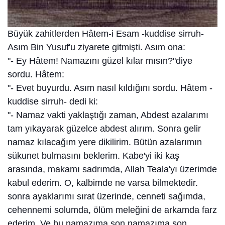
Büyük zahitlerden Hâtem-i Esam -kuddise sirruh-
Asım Bin Yusuf'u ziyarete gitmişti. Asım ona:
"- Ey Hâtem! Namazını güzel kılar mısın?"diye
sordu. Hâtem:
"- Evet buyurdu. Asım nasıl kıldığını sordu. Hâtem -
kuddise sirruh- dedi ki:
"- Namaz vakti yaklaştığı zaman, Abdest azalarımı
tam yıkayarak güzelce abdest alırım. Sonra gelir
namaz kılacağım yere dikilirim. Bütün azalarımın
sükunet bulmasını beklerim. Kabe'yi iki kaş
arasında, makamı sadrımda, Allah Teala'yı üzerimde
kabul ederim. O, kalbimde ne varsa bilmektedir.
sonra ayaklarımı sırat üzerinde, cenneti sağımda,
cehennemi solumda, ölüm meleğini de arkamda farz
ederim. Ve bu namazıma son namazıma son