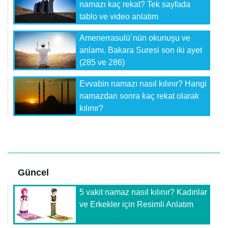
namazı kaç rekat? Tek sayfada
tablo ve video anlatım
Amenerrasulü´nün okunuşu ve
anlamı. Bakara Suresi son iki ayet
(285 ve 286)
Evvabin namazı nasıl kılınır? Hangi
namazdan sonra kaç rekat olarak
kılınır?
Güncel
5 vakit namaz nasıl kılınır? Kadınlar
ve Erkekler için Resimli Anlatım