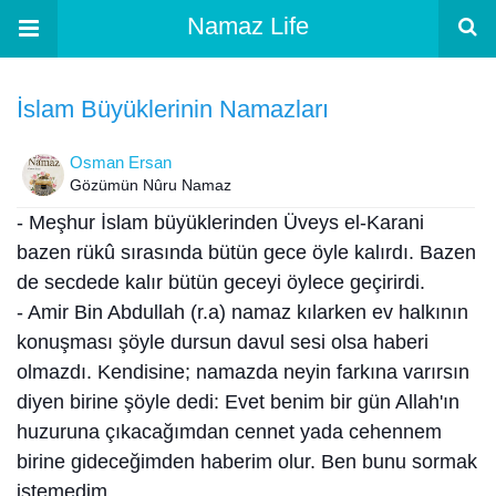
Namaz Life
İslam Büyüklerinin Namazları
Osman Ersan
Gözümün Nûru Namaz
- Meşhur İslam büyüklerinden Üveys el-Karani
bazen rükû sırasında bütün gece öyle kalırdı. Bazen
de secdede kalır bütün geceyi öylece geçirirdi.
- Amir Bin Abdullah (r.a) namaz kılarken ev halkının
konuşması şöyle dursun davul sesi olsa haberi
olmazdı. Kendisine; namazda neyin farkına varırsın
diyen birine şöyle dedi: Evet benim bir gün Allah'ın
huzuruna çıkacağımdan cennet yada cehennem
birine gideceğimden haberim olur. Ben bunu sormak
istemedim.