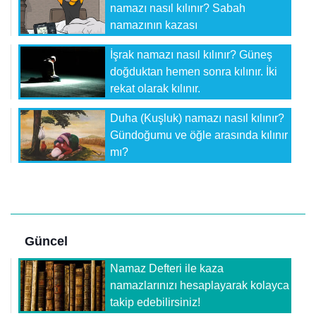
namazı nasıl kılınır? Sabah
namazının kazası
İşrak namazı nasıl kılınır? Güneş
doğduktan hemen sonra kılınır. İki
rekat olarak kılınır.
Duha (Kuşluk) namazı nasıl kılınır?
Gündoğumu ve öğle arasında kılınır
mı?
Güncel
Namaz Defteri ile kaza
namazlarınızı hesaplayarak kolayca
takip edebilirsiniz!