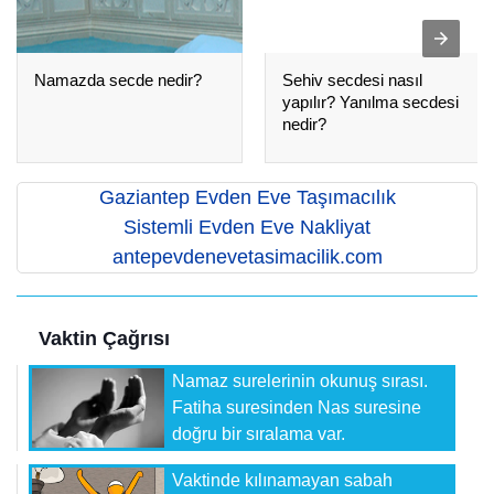
Namazda secde nedir?
Sehiv secdesi nasıl
yapılır? Yanılma secdesi
nedir?
Gaziantep Evden Eve Taşımacılık
Sistemli Evden Eve Nakliyat
antepevdenevetasimacilik.com
Vaktin Çağrısı
Namaz surelerinin okunuş sırası.
Fatiha suresinden Nas suresine
doğru bir sıralama var.
Vaktinde kılınamayan sabah