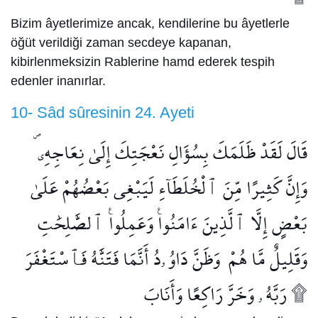
Bizim âyetlerimize ancak, kendilerine bu âyetlerle
öğüt verildiği zaman secdeye kapanan,
kibirlenmeksizin Rablerine hamd ederek tespih
edenler inanırlar.
10- Sâd sûresinin 24. Ayeti
قَالَ لَقَدْ ظَلَمَكَ بِسُؤَالِ نَعْجَتِكَ إِلَىٰ نِعَاجِهِۦ ۖ
وَإِنَّ كَثِيرًا مِّنَ ٱلْخُلَطَآءِ لَيَبْغِى بَعْضُهُمْ عَلَىٰ
بَعْضٍ إِلَّا ٱلَّذِينَ ءَامَنُوا۟ وَعَمِلُوا۟ ٱلصَّٰلِحَٰتِ
وَقَلِيلٌ مَّا هُمْ ۗ وَظَنَّ دَاوُۥدُ أَنَّمَا فَتَنَّٰهُ فَٱسْتَغْفَرَ
رَبَّهُۥ وَخَرَّ رَاكِعًا وَأَنَابَ ۩