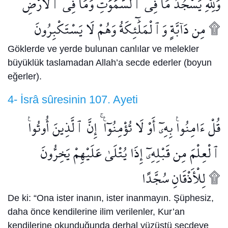
وَلِلَّهِ يَسْجُدُ مَا فِى ٱلسَّمَٰوَٰتِ وَمَا فِى ٱلْأَرْضِ
مِن دَآبَّةٍ وَٱلْمَلَٰٓئِكَةُ وَهُمْ لَا يَسْتَكْبِرُونَ ۩
Göklerde ve yerde bulunan canlılar ve melekler
büyüklük taslamadan Allah’a secde ederler (boyun
eğerler).
4- İsrâ sûresinin 107. Ayeti
قُلْ ءَامِنُوا۟ بِهِۦٓ أَوْ لَا تُؤْمِنُوٓا۟ ۚ إِنَّ ٱلَّذِينَ أُوتُوا۟
ٱلْعِلْمَ مِن قَبْلِهِۦٓ إِذَا يُتْلَىٰ عَلَيْهِمْ يَخِرُّونَ
لِلْأَذْقَانِ سُجَّدًا ۩
De ki: “Ona ister inanın, ister inanmayın. Şüphesiz,
daha önce kendilerine ilim verilenler, Kur’an
kendilerine okunduğunda derhal yüzüstü secdeye