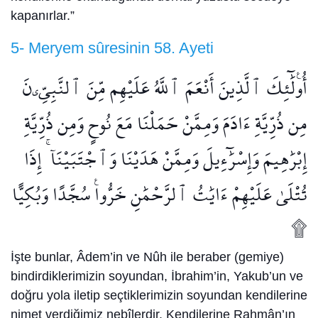
kapanırlar.”
5- Meryem sûresinin 58. Ayeti
أُو۟لَٰٓئِكَ ٱلَّذِينَ أَنْعَمَ ٱللَّهُ عَلَيْهِم مِّنَ ٱلنَّبِيِّۦنَ
مِن ذُرِّيَّةِ ءَادَمَ وَمِمَّنْ حَمَلْنَا مَعَ نُوحٍ وَمِن ذُرِّيَّةِ
إِبْرَٰهِيمَ وَإِسْرَٰٓءِيلَ وَمِمَّنْ هَدَيْنَا وَٱجْتَبَيْنَآ ۚ إِذَا
تُتْلَىٰ عَلَيْهِمْ ءَايَٰتُ ٱلرَّحْمَٰنِ خَرُّوا۟ سُجَّدًا وَبُكِيًّا
۩
İşte bunlar, Âdem’in ve Nûh ile beraber (gemiye)
bindirdiklerimizin soyundan, İbrahim’in, Yakub’un ve
doğru yola iletip seçtiklerimizin soyundan kendilerine
nimet verdiğimiz nebîlerdir. Kendilerine Rahmân’ın