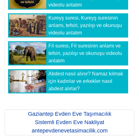
videolu anlatım
Kureyş suresi, Kureyş suresinin
anlamı, tefsiri, yazılışı ve okunuşu
videolu anlatım
Fil suresi, Fil suresinin anlamı ve
tefsiri, yazılışı ve okunuşu videolu
anlatım
Abdest nasıl alınır? Namaz kılmak
için kadınlar ve erkekler nasıl
abdest alırlar?
Gaziantep Evden Eve Taşımacılık
Sistemli Evden Eve Nakliyat
antepevdenevetasimacilik.com