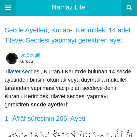
Namaz Life
Secde Ayetleri, Kur'an-ı Kerim'deki 14 adet
Tilavet Secdesi yapmayı gerektiren ayet
İsa Sevgili
Kurucu
Tilavet secdesi
, Kur’an-ı Kerim'de bulunan 14 secde
ayetinden birisini okumak veya duymakla mükellef
tarafından yapılması vacip olan secdeye denir.
Kuran-ı Kerim'deki tilavet secdesi yapmayı
gerektiren
secde ayetleri
:
1- Â'râf sûresinin 206. Ayeti
إِنَّ ٱلَّذِينَ عِندَ رَبِّكَ لَا يَسْتَكْبِرُونَ عَنْ عِبَادَتِهِۦ