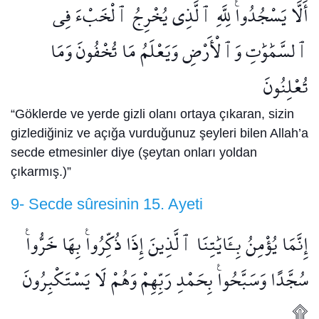
أَلَّا يَسْجُدُوا۟ لِلَّهِ ٱلَّذِى يُخْرِجُ ٱلْخَبْءَ فِى
ٱلسَّمَٰوَٰتِ وَٱلْأَرْضِ وَيَعْلَمُ مَا تُخْفُونَ وَمَا
تُعْلِنُونَ
“Göklerde ve yerde gizli olanı ortaya çıkaran, sizin
gizlediğiniz ve açığa vurduğunuz şeyleri bilen Allah’a
secde etmesinler diye (şeytan onları yoldan
çıkarmış.)”
9- Secde sûresinin 15. Ayeti
إِنَّمَا يُؤْمِنُ بِـَٔايَٰتِنَا ٱلَّذِينَ إِذَا ذُكِّرُوا۟ بِهَا خَرُّوا۟
سُجَّدًا وَسَبَّحُوا۟ بِحَمْدِ رَبِّهِمْ وَهُمْ لَا يَسْتَكْبِرُونَ
۩