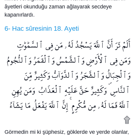
âyetleri okunduğu zaman ağlayarak secdeye
kapanırlardı.
6- Hac sûresinin 18. Ayeti
أَلَمْ تَرَ أَنَّ ٱللَّهَ يَسْجُدُ لَهُۥ مَن فِى ٱلسَّمَٰوَٰتِ
وَمَن فِى ٱلْأَرْضِ وَٱلشَّمْسُ وَٱلْقَمَرُ وَٱلنُّجُومُ
وَٱلْجِبَالُ وَٱلشَّجَرُ وَٱلدَّوَآبُّ وَكَثِيرٌ مِّنَ
ٱلنَّاسِ ۖ وَكَثِيرٌ حَقَّ عَلَيْهِ ٱلْعَذَابُ ۗ وَمَن يُهِنِ
ٱللَّهُ فَمَا لَهُۥ مِن مُّكْرِمٍ ۚ إِنَّ ٱللَّهَ يَفْعَلُ مَا يَشَآءُ
۩
Görmedin mi ki şüphesiz, göklerde ve yerde olanlar,