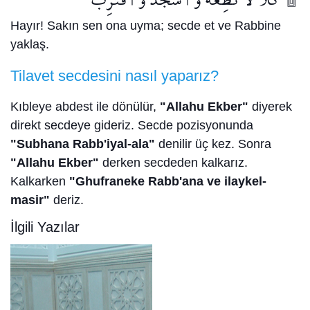
Hayır! Sakın sen ona uyma; secde et ve Rabbine
yaklaş.
Tilavet secdesini nasıl yaparız?
Kıbleye abdest ile dönülür,
"Allahu Ekber"
diyerek
direkt secdeye gideriz. Secde pozisyonunda
"Subhana Rabb'iyal-ala"
denilir üç kez. Sonra
"Allahu Ekber"
derken secdeden kalkarız.
Kalkarken
"Ghufraneke Rabb'ana ve ilaykel-
masir"
deriz.
İlgili Yazılar