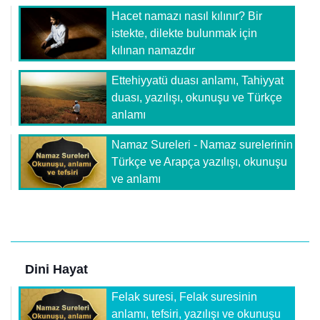
Hacet namazı nasıl kılınır? Bir
istekte, dilekte bulunmak için
kılınan namazdır
Ettehiyyatü duası anlamı, Tahiyyat
duası, yazılışı, okunuşu ve Türkçe
anlamı
Namaz Sureleri - Namaz surelerinin
Türkçe ve Arapça yazılışı, okunuşu
ve anlamı
Dini Hayat
Felak suresi, Felak suresinin
anlamı, tefsiri, yazılışı ve okunuşu