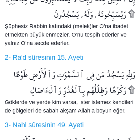
وَيُسَبِّحُونَهُۥ وَلَهُۥ يَسْجُدُونَ ۩
Şüphesiz Rabbin katındaki (melek)ler O’na ibadet
etmekten büyüklenmezler. O’nu tespih ederler ve
yalnız O’na secde ederler.
2- Ra'd sûresinin 15. Ayeti
وَلِلَّهِ يَسْجُدُ مَن فِى ٱلسَّمَٰوَٰتِ وَٱلْأَرْضِ طَوْعًا
وَكَرْهًا وَظِلَٰلُهُم بِٱلْغُدُوِّ وَٱلْءَاصَالِ ۩
Göklerde ve yerde kim varsa, ister istemez kendileri
de gölgeleri de sabah akşam Allah’a boyun eğer.
3- Nahl sûresinin 49. Ayeti