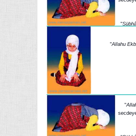
"
Sübhâ
"
Allahu Ekb
"
Alla
secdeye