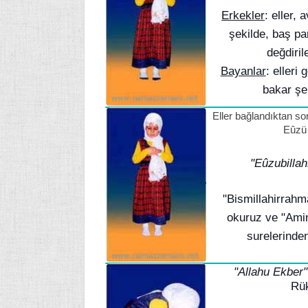
Erkekler
: eller,
şekilde, baş p
değdirile
Bayanlar
: elleri
bakar şek
Eller bağlandıktan s
Eûzü
"Eûzubilla
"Bismillahirrah
okuruz ve "Ami
surelerinden
"Allahu Ekber"
Rük