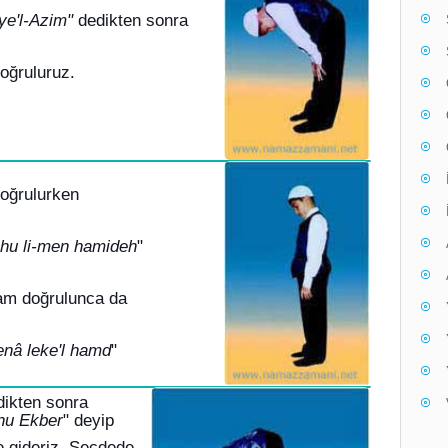
e'l-Azim"
dedikten sonra
oğruluruz.
oğrulurken
ahu li-men hamideh
"
Tam doğrulunca da
nâ leke'l hamd
"
dikten sonra
hu Ekber
" deyip
 gideriz. Secdede