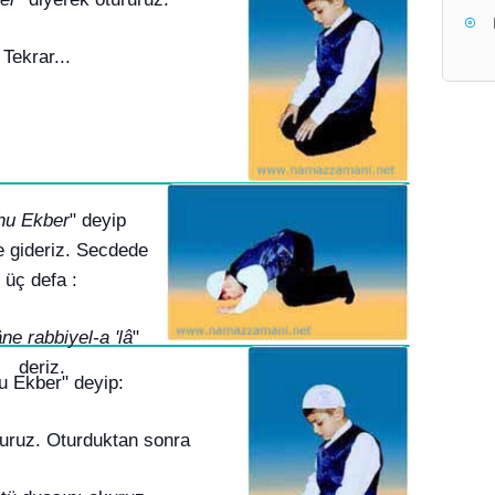
Tekrar...
hu Ekber
" deyip
 gideriz. Secdede
üç defa :
ne rabbiyel-a 'lâ
"
deriz.
u Ekber" deyip:
ruruz. Oturduktan sonra