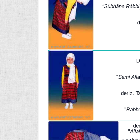
"Sübhâne Râbbiy
d
D
"
Semi All
deriz. 
"
Rabbe
de
"
Alla
secdeye