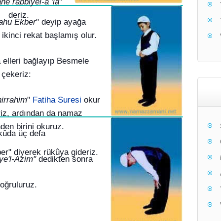
ne rabbiyel-a 'lâ
"
deriz.
lahu Ekber
" deyip ayağa
 ikinci rekat başlamış olur.
 elleri bağlayıp Besmele
çekeriz:
nirrahim
"
Fatiha Suresi
okur
riz, ardından da namaz
nden birini okuruz.
ûda üç defa
er" diyerek rükûya gideriz.
e'l-Azim"
dedikten sonra
oğruluruz.