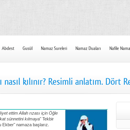
Abdest
Gusül
Namaz Sureleri
Namaz Duaları
Nafile Nama
 nasıl kılınır? Resimli anlatım. Dört R
iyet ettim Allah rızası için Öğle
kat sünnetini kılmaya
" Tekbir
hu Ekber" namaza başlarız.