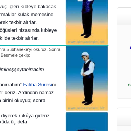
 avuç içleri kıbleye bakacak
armaklar kulak memesine
rek tekbir alırlar.
 göğüsleri hizasında kıbleye
ilde tekbir alırlar.
onra Sübhaneke'yi okuruz. Sonra
 Besmele çekip:
himineşşeytanirracim
manirrahim"
Fatiha Suresi
ni
s
n" deriz. Ardından namaz
 birini okuyup; sonra
diyerek rükûya gideriz.
ûda üç defa