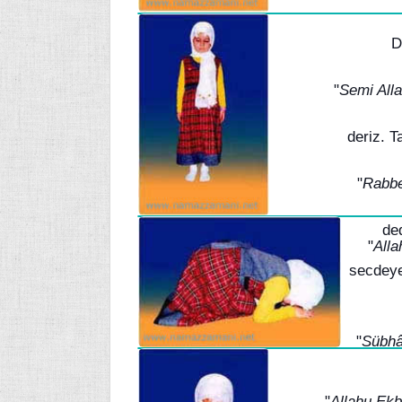
D
"
Semi All
deriz. 
"
Rabbe
de
"
Alla
secdeye
"
Sübhâ
"
Allahu Ekb