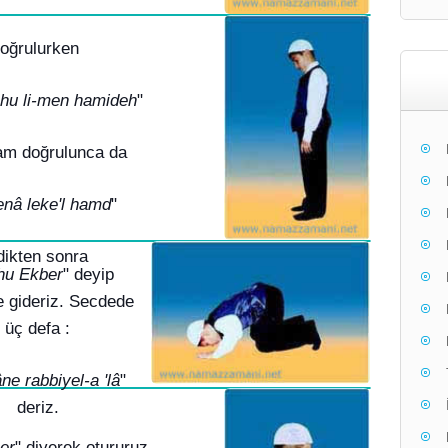
oğrulurken
ahu li-men hamideh
"
Tam doğrulunca da
nâ leke'l hamd
"
dikten sonra
hu Ekber
" deyip
 gideriz. Secdede
üç defa :
ne rabbiyel-a 'lâ
"
deriz.
er
" diyerek otururuz.