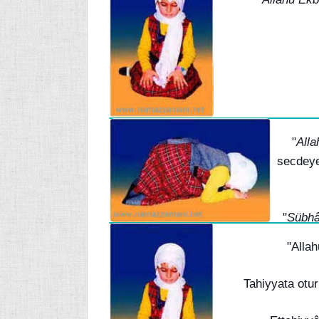
"
Alla
secdeye
"
Sübhâ
"Allah
Tahiyyata otu