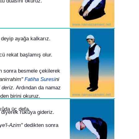
tü duasını okuruz.
 deyip ayağa kalkarız.
ü rekat başlamış olur.
an sonra besmele çekilerek
anirrahim"
Fatiha Suresi
ni
 deriz.
Ardından da namaz
nden birini okuruz.
ûda üç defa
 diyerek rükûya gideriz.
e'l-Azim"
dedikten sonra