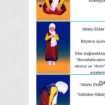
Ettehiyyâ
Allahu Ekber
Böylece üçünc
Eller bağlandıkt
"
Bismillahirrahm
okuruz ve "Amin"
sureleri
Rük
"
Allahu Ekber
"
"Sübhâne Râbbiy