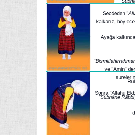
"
Sübhâ
Secdeden "
Al
kalkarız, böylece
Ayağa kalkınca
"
Bismillahirrahma
ve "Amin" de
sureleri
Rük
Sonra "Allahu Ekb
"Sübhâne Râbbiy
d