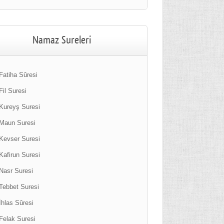
Namaz Sureleri
Fatiha Sûresi
Fil Suresi
Kureyş Suresi
Maun Suresi
Kevser Suresi
Kafirun Suresi
Nasr Suresi
Tebbet Suresi
İhlas Sûresi
Felak Suresi