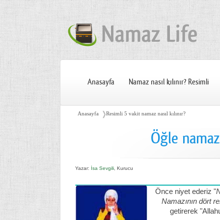
Anasayfa
Namaz nasıl kılınır? Resimli
❭
Anasayfa
Resimli 5 vakit namaz nasıl kılınır?
Öğle namazı
Yazar:
İsa Sevgili
, Kurucu
Önce niyet ederiz "
N
Namazının dört re
getirerek "Alla