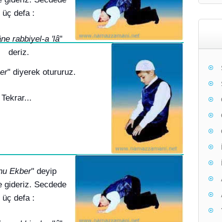
üç defa :
ne rabbiyel-a 'lâ
"
deriz.
er
" diyerek otururuz.
Tekrar...
hu Ekber
" deyip
 gideriz. Secdede
üç defa :