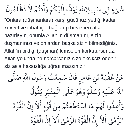
شَيْءٍ فِي سَبِيلِاللّهِ يُوَفَّ إِلَيْكُمْ وَأَنتُمْ لاَ تُظْلَمُونَ
"Onlara (düşmanlara) karşı gücünüz yettiği kadar
kuvvet ve cihat için bağlanıp beslenen atlar
hazırlayın, onunla Allah'ın düşmanını, sizin
düşmanınızı ve onlardan başka sizin bilmediğiniz,
Allah'ın bildiği (düşman) kimseleri korkutursunuz.
Allah yolunda ne harcarsanız size eksiksiz ödenir,
siz asla haksızlığa uğratılmazsınız."
عَنْ عُقْبَةَ بْنِ عَامِرٍ قَالَ سَمِعْتُ رَسُولَ اللَّهِ صَلَّى
اللَّهُ عَلَيْهِ وَسَلَّمَ وَهُوَ عَلَى الْمِنْبَرِ يَقُولُ
وَأَعِدُّوا لَهُمْ مَا اسْتَطَعْتُمْ مِنْ قُوَّةٍ أَلاَ إِنَّ الْقُوَّةَ
الرَّمْيُ أَلاَ إِنَّ الْقُوَّةَ الرَّمْيُ أَلاَ إِنَّ الْقُوَّةَ