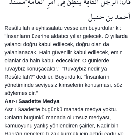
قَالَ: الرَّجُلُ التَّافِهُ يَنْطِقُ فِي أَمْرِ الْعَامَّةِ"مسند
أحمد بن حنبل
Resûlullah aleyhissalatu vesselam buyurdular ki:
"İnsanların üzerine aldatıcı yıllar gelecek. O yıllarda
yalancı doğru kabul edilecek, doğru olan da
yalanlanacak. Hain güvenilir kabul edilecek, emin
olanlar da hain kabul edecekler. O günlerde
ruvaybız konuşacaktır." "Ruvaybız nedir ya
Resûlellah?" dediler. Buyurdu ki: "İnsanların
yönetiminde seviyesiz kimselerin konuşması, söz
söylemesidir."
Asr-ı Saadette Medya
Asr-ı Saadet'te bugünkü manada medya yoktu.
Onların bugünkü manada olumsuz medyası,
kamuoyunu yanlış yönlendiren şairler, Nadir bin
Haris'in gençlere tuzak kurmak için açtığı çadır ve