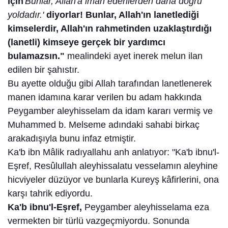
için
'
Bunlar, Allah'a iman edenlerden daha doğru
yoldadır.'
diyorlar! Bunlar, Allah'ın lanetlediği
kimselerdir, Allah'ın rahmetinden uzaklaştırdığı
(lanetli) kimseye gerçek bir yardımcı
bulamazsın."
mealindeki ayet inerek melun ilan
edilen bir şahıstır.
Bu ayette olduğu gibi Allah tarafından lanetlenerek
manen idamına karar verilen bu adam hakkında
Peygamber aleyhisselam da idam kararı vermiş ve
Muhammed b. Melseme adındaki sahabi birkaç
arakadışıyla bunu infaz etmiştir.
Ka'b ibn Mâlik radıyallahu anh anlatıyor: "Ka'b ibnu'l-
Eşref, Resûlullah aleyhissalatu vesselamın aleyhine
hicviyeler düzüyor ve bunlarla Kureyş kâfirlerini, ona
karşı tahrik ediyordu.
Ka'b ibnu'l-Eşref,
Peygamber aleyhisselama eza
vermekten bir türlü vazgeçmiyordu. Sonunda