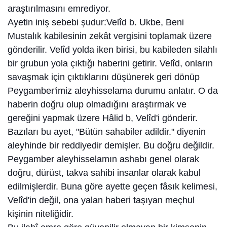
araştırılmasını emrediyor.
Ayetin iniş sebebi şudur:Velîd b. Ukbe, Beni
Mustalık kabilesinin zekât vergisini toplamak üzere
gönderilir. Velîd yolda iken birisi, bu kabileden silahlı
bir grubun yola çıktığı haberini getirir. Velîd, onların
savaşmak için çıktıklarını düşünerek geri dö­nüp
Peygamber'imiz aleyhisselama durumu anlatır. O da
haberin doğru olup olmadığını araştırmak ve
gereğini yapmak üzere Hâlid b, Velîd'i gönderir.
Bazıları bu ayet, "Bütün sahabiler adildir." diyenin
aleyhinde bir reddiyedir demişler. Bu doğru değildir.
Peygamber aleyhisselamın as­habı genel olarak
doğru, dürüst, takva sahibi insanlar olarak kabul
edilmişlerdir. Buna göre ayette geçen fâsık kelimesi,
Velîd'in değil, ona yalan haberi taşıyan meçhul
kişinin niteliğidir.