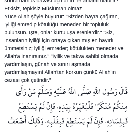
sonra namus davası açmanın ne anlamı olabilir?
Etkisiz, tepkisiz Müslüman olmaz.
Yüce Allah şöyle buyurur: "Sizden hayra çağıran,
iyiliği emredip kötülüğü meneden bir topluluk
bulunsun. İşte, onlar kurtuluşa erenlerdir." "Siz,
insanların iyiliği için ortaya çıkarılmış en hayırlı
ümmetsiniz; iyiliği emreder; kötülükten meneder ve
Allah'a inanırsınız." "İyilik ve takva sahibi olmada
yardımlaşın, günah ve sınırı aşmada
yardımlaşmayın! Allah'tan korkun çünkü Allah'ın
cezası çok çetindir."
قَالَ رَسُول اللَّهِ صَلَّى اللَّهُ عَلَيْهِ وَسَلَّمَ مَنْ رَأَى
مِنْكُمْ مُنْكَرًا فَلْيُغَيِّرْهُ بِيَدِهِ، فَإِنْ لَمْ يَسْتَطِعْ
فَبِلِسَانِهِ، فَإِنْ لَمْ يَسْتَطِعْ فَبِقَلْبِهِ، وَذَلِكَ أَضْعَفُ