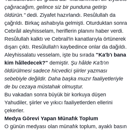
çağıracağım, gelince siz bir punduna getirip
öldürün."
dedi. Ziyafet hazırlandı. Resûlullah da
çağrıldı. Birkaç ashabıyla gelmişti. Oturduktan sonra
Cebrâil aleyhisselam, heriflerin planını haber verdi.
Resûlullah kalktı ve Cebrail'in kanatlarıyla örtünerek
dışarı çıktı. Resûlullah'ı kaybedince onlar da dağıldı.
Aleyhissalatu vesselam, işte bu sırada
"Ka'b'ı bana
kim hâlledecek?"
demiştir.
Şu hâlde Ka'b'ın
öldürülmesi sadece hicvedici şiirler yazması
sebebiyle değildir. Daha başka muzır faaliyetleriyle
de bu cezaya müstahak olmuştur.
Bu vakadan sonra büyük bir korkuya düşen
Yahudiler, şiirler ve yıkıcı faaliyetlerden ellerini
çekerler.
Medya Görevi Yapan Münafık Toplum
O günün medyası olan münafık toplum, ayaklı basın