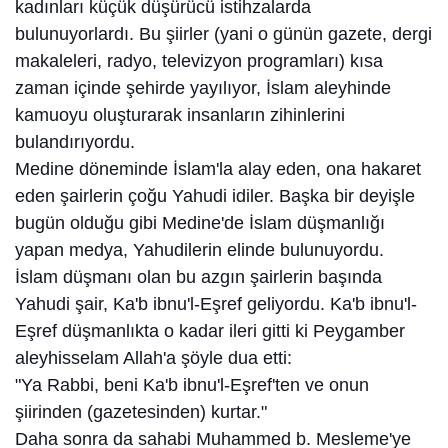
kadınları küçük düşürücü istihzalarda
bulunuyorlardı. Bu şiirler (yani o günün gazete, dergi
makaleleri, radyo, televizyon programları) kısa
zaman içinde şehirde yayılıyor, İslam aleyhinde
kamuoyu oluşturarak insanların zihinlerini
bulandırıyordu.
Medine döneminde İslam'la alay eden, ona hakaret
eden şairlerin çoğu Yahudi idiler. Başka bir deyişle
bugün olduğu gibi Medine'de İslam düşmanlığı
yapan medya, Yahudilerin elinde bulunuyordu.
İslam düşmanı olan bu azgın şairlerin başında
Yahudi şair, Ka'b ibnu'l-Eşref geliyordu. Ka'b ibnu'l-
Eşref düşmanlıkta o kadar ileri gitti ki Peygamber
aleyhisselam Allah'a şöyle dua etti:
"Ya Rabbi, beni Ka'b ibnu'l-Eşref'ten ve onun
şiirinden (gazetesinden) kurtar."
Daha sonra da sahabi Muhammed b. Mesleme'ye