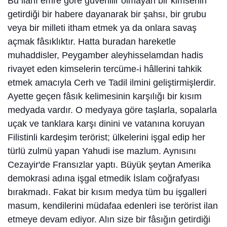
Bu ilahî emre göre güvenilir olmayan bir kimsenin
getirdiği bir habere dayanarak bir şahsı, bir grubu
veya bir milleti itham etmek ya da onlara savaş
açmak fâsıklıktır. Hatta buradan hareketle
muhaddisler, Peygamber aleyhisselamdan hadis
rivayet eden kimselerin tercüme-i hâllerini tahkik
etmek amacıyla Cerh ve Tadil ilmini geliştirmişlerdir.
Ayette geçen fâsık kelimesinin karşılığı bir kısım
medyada vardır. O medyaya göre taşlarla, sopalarla
uçak ve tanklara karşı dinini ve vatanına koruyan
Filistinli kardeşim terörist; ülkelerini işgal edip her
türlü zulmü yapan Yahudi ise mazlum. Aynısını
Cezayir'de Fransızlar yaptı. Büyük şeytan Amerika
demokrasi adına işgal etmedik İslam coğrafyası
bırakmadı. Fakat bir kısım medya tüm bu işgalleri
masum, kendilerini müdafaa edenleri ise terörist ilan
etmeye devam ediyor. Alın size bir fâsığın getirdiği