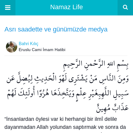
Namaz Life
Asrı saadette ve günümüzde medya
Bahri Kılıç
Eruslu Cami İmam Hatibi
بِسْمِ اللهِ الرَّحْمنِ الرَّحِيمِ
وَمِنَ النَّاسِ مَنْ يَشْتَرِي لَهْوَ الْحَدِيثِ لِيُضِلَّ عَن
سَبِيلِ اللَّهِبِغَيْرِ عِلْمٍ وَيَتَّخِذَهَا هُزُوًا أُولَئِكَ لَهُمْ
عَذَابٌ مُهِينٌ
"İnsanlardan öylesi var ki herhangi bir ilmî delile
dayanmadan Allah yolundan saptırmak ve sonra da