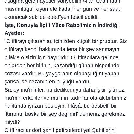
aşağıda gelen ayetler vahyedilip Allah tarafından
masumluğu, kıyamete kadar her gün ve her saat
okunacak şekilde ebedîyen tescil edildi.
İşte, Konuyla İlgili Yüce Rabb'imizin İndirdiği
Ayetler:
"O iftirayı çıkaranlar, içinizden küçük bir gruptur. Siz
o iftirayı kendi hakkınızda fena bir şey sanmayın
bilakis o sizin için hayırlıdır. O iftiracılara gelince
onlardan her birinin, kazandığı günah nispetinde
cezası vardır. Bu yaygaranın elebaşılığını yapan
şahsa ise cezanın en büyüğü vardır.
Siz ey mü'minler, bu dedikoduyu daha işitir işitmez,
mü'min erkekler ve mü'min kadınlar olarak birbiriniz
hakkında iyi zan besleyip: 'Hâşâ, bu besbelli bir
iftiradan başka bir şey değildir!' demeniz gerekmez
miydi?
O iftiracılar dört şahit getirselerdi ya! Şahitlerini