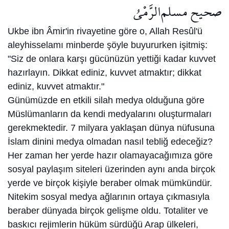
صحيح مسلم
الرَّمْيُ
Ukbe ibn Âmir'in rivayetine göre o, Allah Resûl'ü
aleyhisselamı minberde şöyle bu­yururken işitmiş:
"Siz de onlara karşı gücünüzün yettiği kadar kuvvet
hazırlayın. Dikkat ediniz, kuvvet atmaktır; dikkat
ediniz, kuvvet at­maktır."
Günümüzde en etkili silah medya olduğuna göre
Müslümanların da kendi medyalarını oluşturmaları
gerekmektedir. 7 milyara yaklaşan dünya nüfusuna
İslam dinini medya olmadan nasıl tebliğ edeceğiz?
Her zaman her yerde hazır olamayacağımıza göre
sosyal paylaşım siteleri üzerinden aynı anda birçok
yerde ve birçok kişiyle beraber olmak mümkündür.
Nitekim sosyal medya ağlarının ortaya çıkmasıyla
beraber dünyada birçok gelişme oldu. Totaliter ve
baskıcı rejimlerin hüküm sürdüğü Arap ülkeleri,