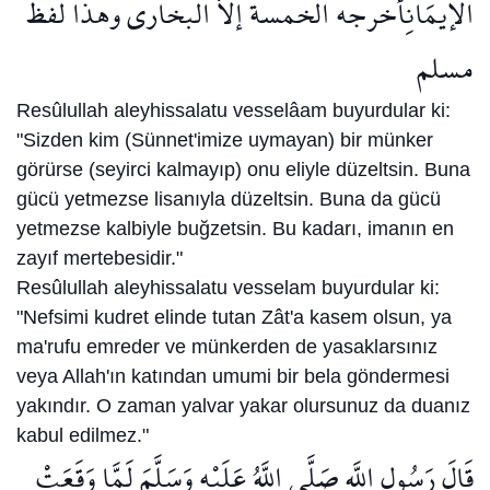
الإيمَانِأخرجه الخمسة إلاّّ البخارى وهذا لفظ
مسلم
Resûlullah aleyhissalatu vesselâam buyurdular ki:
"Sizden kim (Sünnet'imize uymayan) bir münker
görürse (seyirci kalmayıp) onu eliyle düzeltsin. Buna
gücü yetmezse lisanıyla düzeltsin. Buna da gücü
yetmezse kalbiyle buğzetsin. Bu kadarı, imanın en
zayıf mertebesidir."
Resûlullah aleyhissalatu vesselam buyurdular ki:
"Nefsimi kudret elinde tutan Zât'a kasem olsun, ya
ma'rufu emreder ve münkerden de yasaklarsınız
veya Allah'ın katından umumi bir bela göndermesi
yakındır. O zaman yalvar yakar olursunuz da duanız
kabul edilmez."
قَالَ رَسُول اللَّهِ صَلَّى اللَّهُ عَلَيْهِ وَسَلَّمَ لَمَّا وَقَعَتْ