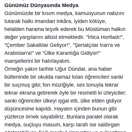
Günümüz Dünyasında Medya
Günümüzde bir kısım medya, kamuoyunun nabzını
tutarak halkı imandan inkâra, iyiden kötüye,
helalden harama teşvik ederek bu Müslüman halkın
değer yargılarını altüst etmektedir. "İrtica Hortladı!",
"Çember Sakallılar Geliyor!", "Şeriatçılar İran'a ve
Arabistan'a!" ve "Ülke Karanlığa Gidiyor!"
manşetlerini bir hatırlayalım.
Örneğin yakın tarihte Uğur Dündar, ana haber
bülteninde bir okulda namaz kılan öğrencileri sanki
bir suçmuş gibi; fon müziğiyle, ses tonuyla tekrar
tekrar ekrana getirerek öyle bir resmetti ki izleyiciler;
sanki öğrenciler ülkeyi işgal etti, ülke elden gidiyor
düşüncesine kapıldı. Hayatın içinden bunun gibi
yüzlerce örnek sayabiliriz. Bunlara paralel olarak
medya, suçluyu masum, karşı tarafı ise saldırgan