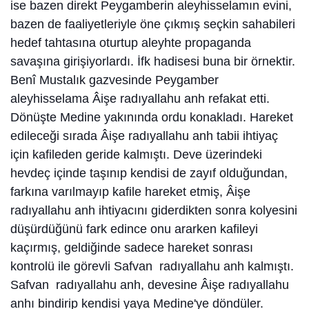
ise bazen direkt Peygamberin aleyhisselamın evini,
bazen de faaliyetleriyle öne çıkmış seçkin sahabileri
hedef tahtasına oturtup aleyhte propaganda
savaşına girişiyorlardı. İfk hadisesi buna bir örnektir.
Benî Mustalık gazvesinde Peygamber
aleyhisselama Âişe radıyallahu anh refakat etti.
Dönüşte Medine yakınında ordu konakladı. Hareket
edileceği sırada Âişe radıyallahu anh tabii ihtiyaç
için kafileden geride kalmıştı. Deve üzerindeki
hevdeç içinde taşınıp kendisi de zayıf olduğundan,
farkına varılmayıp kafile hareket etmiş, Âişe
radıyallahu anh ihtiyacını giderdikten sonra kolyesini
düşürdüğünü fark edince onu ararken kafileyi
kaçırmış, geldiğinde sadece hareket sonrası
kontrolü ile görevli Safvan radıyallahu anh kalmıştı.
Safvan radıyallahu anh, devesine Âişe radıyallahu
anhı bindirip kendisi yaya Medine'ye döndüler.