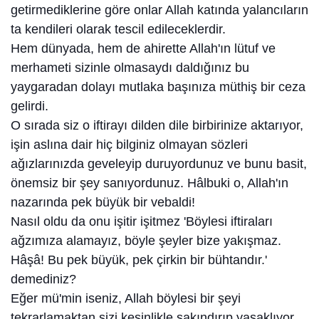
getirmediklerine göre onlar Allah katında yalancıların
ta kendileri olarak tescil edileceklerdir.
Hem dünyada, hem de ahirette Allah'ın lütuf ve
merhameti sizinle olmasaydı daldığınız bu
yaygaradan dolayı mutlaka başınıza müthiş bir ceza
gelirdi.
O sırada siz o iftirayı dilden dile birbirinize aktarıyor,
işin aslına dair hiç bilginiz olmayan sözleri
ağızlarınızda geveleyip duruyordunuz ve bunu basit,
önemsiz bir şey sanıyordunuz. Hâlbuki o, Allah'ın
nazarında pek büyük bir vebaldi!
Nasıl oldu da onu işitir işitmez 'Böylesi iftiraları
ağzımıza alamayız, böyle şeyler bize yakışmaz.
Hâşâ! Bu pek büyük, pek çirkin bir bühtandır.'
demediniz?
Eğer mü'min iseniz, Allah böylesi bir şeyi
tekrarlamaktan sizi kesinlikle sakındırıp yasaklıyor.