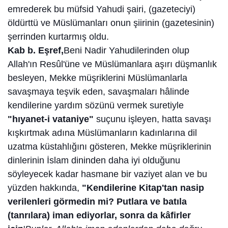
emrederek bu müfsid Yahudi şairi, (gazeteciyi)
öldürttü ve Müslümanları onun şiirinin (gazetesinin)
şerrinden kurtarmış oldu.
Kab b. Eşref,
Beni Nadir Yahudilerinden olup
Allah'ın Resûl'üne ve Müslümanlara aşırı düşmanlık
besleyen, Mekke müşriklerini Müslümanlarla
savaşmaya teşvik eden, savaşmaları hâlinde
kendilerine yardım sözünü vermek suretiyle
"hıyanet-i vataniye"
suçunu işleyen, hatta savaşı
kışkırtmak adına Müslümanların kadınlarına dil
uzatma küstahlığını gösteren, Mekke müşriklerinin
dinlerinin İslam dininden daha iyi olduğunu
söyleyecek kadar hasmane bir vaziyet alan ve bu
yüzden hakkında,
"Kendilerine Kitap'tan nasip
verilenleri görmedin mi? Putlara ve batıla
(tanrılara) iman ediyorlar, sonra da kâfirler