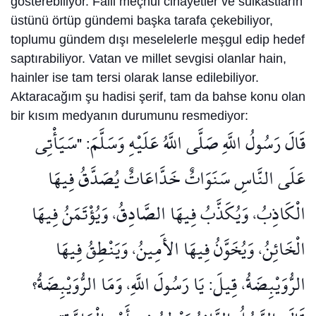
gösterebiliyor. Faili meçhul cinayetler ve suikastların
üstünü örtüp gündemi başka tarafa çekebiliyor,
toplumu gündem dışı meselelerle meşgul edip hedef
saptırabiliyor. Vatan ve millet sevgisi olanlar hain,
hainler ise tam tersi olarak lanse edilebiliyor.
Aktaracağım şu hadisi şerif, tam da bahse konu olan
bir kısım medyanın durumunu resmediyor:
قَالَ رَسُولُ اللَّهِ صَلَّى اللَّهُ عَلَيْهِ وَسَلَّمَ: "سَيَأْتِي
عَلَى النَّاسِ سَنَوَاتٌ خَدَّاعَاتٌ يُصَدَّقُ فِيهَا
الْكَاذِبُ، وَيُكَذَّبُ فِيهَا الصَّادِقُ، وَيُؤْتَمَنُ فِيهَا
الْخَائِنُ، وَيُخَوَّنُ فِيهَا الأَمِينُ، وَيَنْطِقُ فِيهَا
الرُّوَيْبِضَةُ، قِيلَ: يَا رَسُولَ اللَّهِ، وَمَا الرُّوَيْبِضَةُ؟