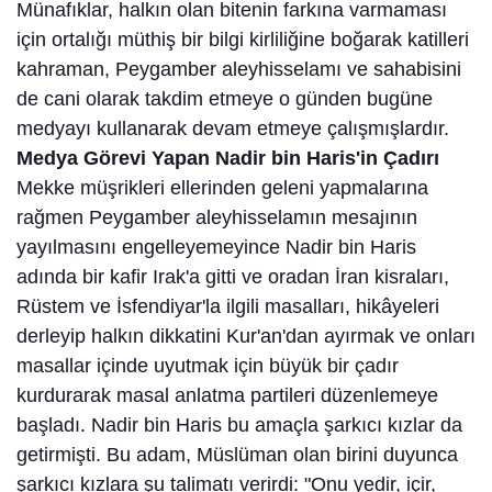
Münafıklar, halkın olan bitenin farkına varmaması
için ortalığı müthiş bir bilgi kirliliğine boğarak katilleri
kahraman, Peygamber aleyhisselamı ve sahabisini
de cani olarak takdim etmeye o günden bugüne
medyayı kullanarak devam etmeye çalışmışlardır.
Medya Görevi Yapan Nadir bin Haris'in Çadırı
Mekke müşrikleri ellerinden geleni yapmalarına
rağmen Peygamber aleyhisselamın mesajının
yayılmasını engelleyemeyince Nadir bin Haris
adında bir kafir Irak'a gitti ve oradan İran kisraları,
Rüstem ve İsfendiyar'la ilgili masalları, hikâyeleri
derleyip halkın dikkatini Kur'an'dan ayırmak ve onları
masallar içinde uyutmak için büyük bir çadır
kurdurarak masal anlatma partileri düzenlemeye
başladı. Nadir bin Haris bu amaçla şarkıcı kızlar da
getirmişti. Bu adam, Müslüman olan birini duyunca
şarkıcı kızlara şu talimatı verirdi: "Onu yedir, içir,