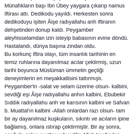
Münafıkların başı İbn Übey yaygara çıkarıp namus
iftirası attı. Dedikodu yayıldı. Herkesten sonra
dedikoduyu işiten Âişe radıyallahu anh iftiranın
dehşetinden donup kaldı. Peygamber
aleyhisselamdan izin isteyip babasının evine döndü.
Hastalandı, dünya başına zindan oldu.
Bu korkunç iftira olayı, tüm insanlık tarihinin en
temiz ruhlarına dayanılmaz acılar çektirmiş, uzun
tarihi boyunca Müslüman ümmetin geçtiği
deneyimlerin en meşakkatlisini tattırmıştı.
Peygamber'in -salat ve selam üzerine olsun- kalbini,
sevdiği eşi Âişe radıyallahu anhın kalbini, Ebubekir
Sıddık radıyallahu anh ve karısının kalbini ve Safvan
b. Muattal'ın kalbini -Allah onlardan razı olsun- tam
bir ay dayanılmaz kuşkuların, sıkıntı ve acıların ipine
bağlamış, onlara ıstırap çektirmiştir. Bir ay sonra,