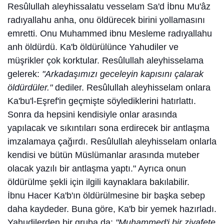
Resûlullah aleyhissalatu vesselam Sa'd İbnu Mu'âz
radıyallahu anha, onu öldürecek birini yollamasını
emretti. Onu Muhammed ibnu Mesleme radıyallahu
anh öldürdü. Ka'b öldürülünce Yahudiler ve
müşrikler çok korktular. Resûlullah aleyhisselama
gelerek:
"Arkadaşımızı geceleyin kapısını çalarak
öldürdüler."
dediler. Resûlullah aleyhisselam onlara
Ka'bu'l-Eşref'in geçmişte söylediklerini hatırlattı.
Sonra da hepsini kendisiyle onlar arasında
yapılacak ve sıkıntıları sona erdirecek bir antlaşma
imzalamaya çağırdı. Resûlullah aleyhisselam onlarla
kendisi ve bütün Müslümanlar arasında muteber
olacak yazılı bir antlaşma yaptı." Ayrıca onun
öldürülme şekli için ilgili kaynaklara bakılabilir.
İbnu Hacer Ka'b'ın öldürülmesine bir başka sebep
daha kaydeder. Buna göre, Ka'b bir yemek hazırladı.
Yahudilerden bir gruba da:
"Muhammed'i bir ziyafete