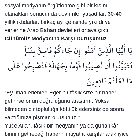
sosyal medyanın örgütlenme gibi bir kısım
olanakları sonucunda devrimler yaşadılar. 30-40
yıllık iktidarlar, birkaç ay içerisinde yıkıldı ve
yerlerine Arap Baharı devletleri ortaya çıktı.
Günümüz Medyasına Karşı Duruşumuz
يَا أَيُّهَا الَّذِينَ آمَنُوا إِن جَاءكُمْ فَاسِقٌ بِنَبَأٍ
فَتَبَيَّنُوا أَن تُصِيبُوا قَوْماً بِجَهَالَةٍ فَتُصْبِحُوا عَلَى
مَا فَعَلْتُمْ نَادِمِينَ
"Ey iman edenler! Eğer bir fâsık size bir haber
getirirse onun doğruluğunu araştırın. Yoksa
bilmeden bir topluluğa kötülük edersiniz de sonra
yaptığınıza pişman olursunuz."
Yüce Allah, fâsık bir medyanın ya da günahkâr
birinin getireceği haberin ihtiyatla karşıla­narak iyice