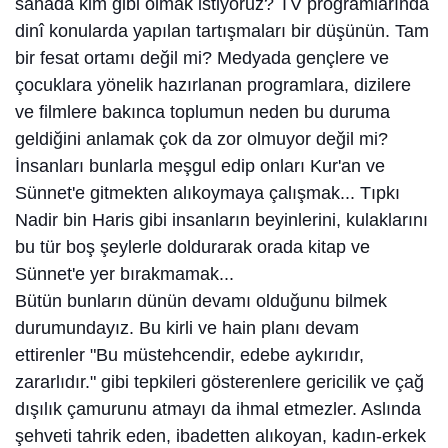
sahada kim gibi olmak istiyoruz? TV programlarında
dinî konularda yapılan tartışmaları bir düşünün. Tam
bir fesat ortamı değil mi? Medyada gençlere ve
çocuklara yönelik hazırlanan programlara, dizilere
ve filmlere bakınca toplumun neden bu duruma
geldiğini anlamak çok da zor olmuyor değil mi?
İnsanları bunlarla meşgul edip onları Kur'an ve
Sünnet'e gitmekten alıkoymaya çalışmak... Tıpkı
Nadir bin Haris gibi insanların beyinlerini, kulaklarını
bu tür boş şeylerle doldurarak orada kitap ve
Sünnet'e yer bırakmamak...
Bütün bunların dünün devamı olduğunu bilmek
durumundayız. Bu kirli ve hain planı devam
ettirenler "Bu müstehcendir, edebe aykırıdır,
zararlıdır." gibi tepkileri gösterenlere gericilik ve çağ
dışılık çamurunu atmayı da ihmal etmezler. Aslında
şehveti tahrik eden, ibadetten alıkoyan, kadın-erkek