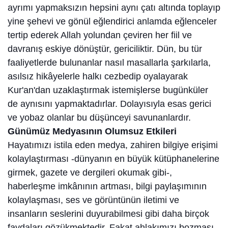
ayrımı yapmaksızın hep­sini aynı çatı altında toplayıp
yine şehevi ve gönül eğlendirici anlamda eğ­lenceler
tertip ederek Allah yolundan çeviren her fiil ve
davranış eskiye dönüştür, gericiliktir. Dün, bu tür
faaliyetlerde bulunanlar nasıl masallarla şarkılarla,
asılsız hikâyelerle halkı cezbedip oyalayarak
Kur'an'dan uzaklaştırmak istemişlerse bugünküler
de aynısını yapmaktadırlar. Dolayısıyla esas gerici
ve yobaz olanlar bu düşünceyi savunanlardır.
Günümüz Medyasının Olumsuz Etkileri
Hayatımızı istila eden medya, zahiren bilgiye erişimi
kolaylaştırması -dünyanın en büyük kütüphanelerine
girmek, gazete ve dergileri okumak gibi-,
haberleşme imkânının artması, bilgi paylaşımının
kolaylaşması, ses ve görüntünün iletimi ve
insanların seslerini duyurabilmesi gibi daha birçok
faydaları gözükmektedir. Fakat ahlakımızı bozması,