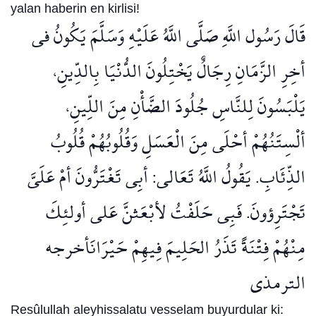
yalan haberin en kirlisi!
قَالَ رَسُول اللَّهِ صَلَّى اللَّهُ عَلَيْهِ وَسَلَّمَ يَكُونُ في
أخِرِ الزَّمَانِ رِجَالٌ يَخْتِلُونَ الدُّنْيَا بِالدِّينِ،
يَلْبَسُونَ لِلنَّاسِ جُلُودَ الضَّأْنِ مِنَ اللِّينِ،
ألْسِتَنُهُمْ أحْلَى مِنَ الْعَسَلِ وَقُلُوبُهُمْ قُلُوبُ
الذِّئَابِ. يَقُولُ اللَّهُ تَعَالى: أبِى تَغْتَرُّونَ أمْ عَلَىَّ
تَجْتَرِؤونَ. فَبِى حَلَفْتُ لأبْعَثنَّ عَلى أولئِكَ
مِنْهُمْ فِتْنَةً تَذَرُ الحَلِيمَ فِيهِمْ حَيْرَانَأخرجه
الترمذي
Resûlullah aleyhissalatu vesselam buyurdular ki: