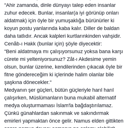
"Ahir zamanda, dinle dünyayı talep eden insanlar
zuhur edecek. Bunlar, insanlar(a iyi görünüp onları
aldatmak) için öyle bir yumuşaklığa bürünürler ki
koyun postu yanlarında kaba kalır. Diller de baldan
daha tatlıdır. Ancak kalpleri kurtlarınkinden vahşidir.
Cenâb-ı Hakk (bunlar için) şöyle diyecektir:
"Beni aldatmaya mı çalışıyorsunuz yoksa bana karşı
cürete mi yelteniyorsunuz? Zât-ı Akdesime yemin
olsun, bunlar üzerine, kendilerinden çıkacak öyle bir
fitne göndereceğim ki içlerinde halim olanlar bile
şaşkına dönecekler."
Medyanın şer güçleri, bütün güçleriyle harıl harıl
çalışırken, Müslümanların buna mukabil alternatif
medya oluşturmaması İslam'la bağdaştırılamaz.
Çünkü günahlardan sakınmak ve sakındırmak
emirleri yapmaktan önce gelir. Namus elden gittikten