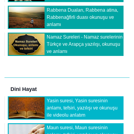
Rabbena Duaları, Rabbena atina,
Rabbenağfirli duası okunuşu ve
anlamı
Namaz Sureleri - Namaz surelerinin
Türkçe ve Arapça yazılışı, okunuşu
ve anlamı
Dini Hayat
Yasin suresi, Yasin suresinin
anlamı, tefsiri, yazılışı ve okunuşu
ile videolu anlatım
Maun suresi, Maun suresinin