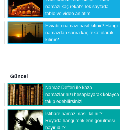
namazı kaç rekat? Tek sayfada
tablo ve video anlatım
Evvabin namazı nasıl kılınır? Hangi
namazdan sonra kaç rekat olarak
kılınır?
Güncel
Namaz Defteri ile kaza
namazlarınızı hesaplayarak kolayca
takip edebilirsiniz!
İstihare namazı nasıl kılınır?
Rüyada hangi renklerin görülmesi
hayırlıdır?