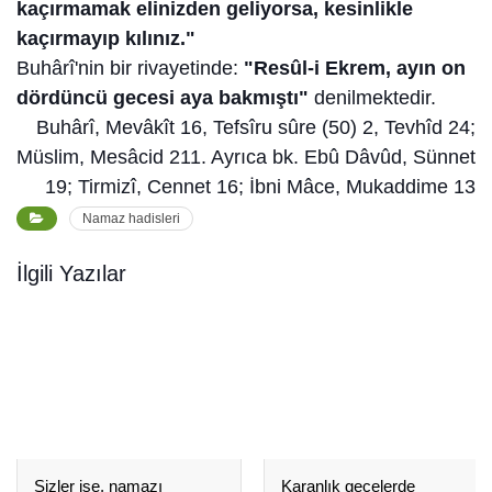
kaçırmamak elinizden geliyorsa, kesinlikle
kaçırmayıp kılınız."
Buhârî'nin bir rivayetinde:
"Resûl-i Ekrem, ayın on
dördüncü gecesi aya bakmıştı"
denilmektedir.
Buhârî, Mevâkît 16, Tefsîru sûre (50) 2, Tevhîd 24;
Müslim, Mesâcid 211. Ayrıca bk. Ebû Dâvûd, Sünnet
19; Tirmizî, Cennet 16; İbni Mâce, Mukaddime 13
Namaz hadisleri
İlgili Yazılar
Sizler ise, namazı
Karanlık gecelerde