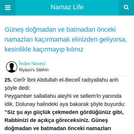
Namaz Life
Güneş doğmadan ve batmadan önceki
namazları kaçırmamak elinizden geliyorsa,
kesinlikle kaçırmayıp kılınız
Îmâm Nevevî
Riyâzü's Sâlihîn
25.
Cerîr İbni Abdullah el-Becelî radıyallahu anh
şöyle dedi:
Peygamber sallallahu aleyhi ve sellem'in yanında
idik. Dolunay halindeki aya bakarak şöyle buyurdu:
"Siz şu ayı güçlük çekmeden gördüğünüz gibi,
Rabbinizi de açıkça göreceksiniz. Güneş
doğmadan ve batmadan önceki namazları