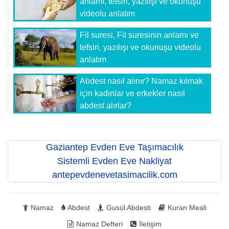
anlamı, tefsiri, yazılışı ve okunuşu
videolu anlatım
Fil suresi, Fil suresinin anlamı ve
tefsiri, yazılışı ve okunuşu videolu
anlatım
Abdest nasıl alınır? Namaz kılmak
için kadınlar ve erkekler nasıl
abdest alırlar?
Gaziantep Evden Eve Taşımacılık
Sistemli Evden Eve Nakliyat
antepevdenevetasimacilik.com
Namaz
Abdest
Gusül Abdesti
Kuran Meali
Namaz Defteri
İletişim