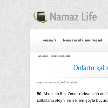
Anasayfa
Namaz nasıl kılınır? Resimli
❭
Anasayfa
Namaz hadisleri
Onların kalp
Yazar:
Îmâm Nevevî
, Riyâzü's Sâlihîn
50.
Abdullah İbni Ömer radıyallahü anhü
sallallahu aleyhi ve sellem şöyle buyur