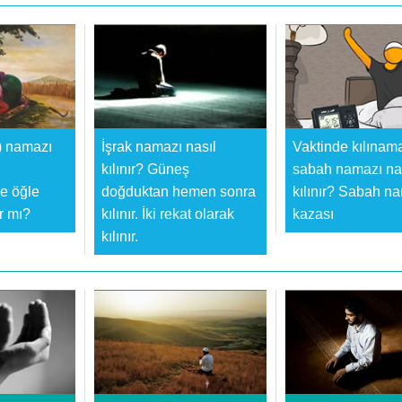
) namazı
İşrak namazı nasıl
Vaktinde kılınam
kılınır? Güneş
sabah namazı na
e öğle
doğduktan hemen sonra
kılınır? Sabah n
ır mı?
kılınır. İki rekat olarak
kazası
kılınır.