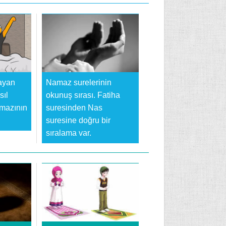
ayan
Namaz surelerinin
sıl
okunuş sırası. Fatiha
amazının
suresinden Nas
suresine doğru bir
sıralama var.