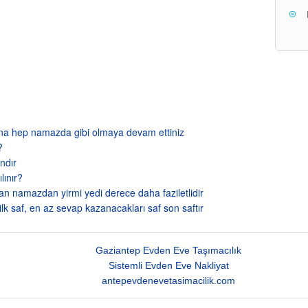
ana hep namazda gibi olmaya devam ettiniz
?
andır
lınır?
an namazdan yirmi yedi derece daha faziletlidir
lk saf, en az sevap kazanacakları saf son saftır
Gaziantep Evden Eve Taşımacılık
Sistemli Evden Eve Nakliyat
antepevdenevetasimacilik.com