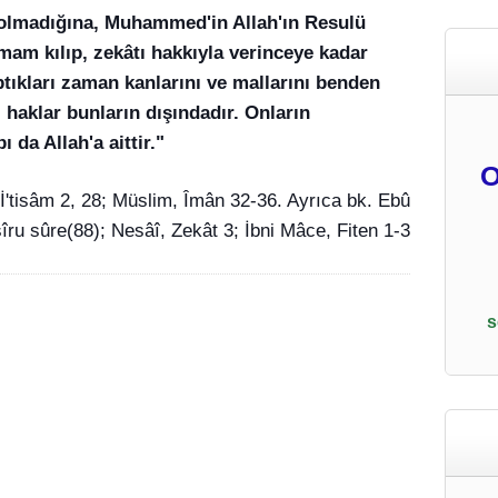
h olmadığına, Muhammed'in Allah'ın Resulü
am kılıp, zekâtı hakkıyla verinceye kadar
ıkları zaman kanlarını ve mallarını benden
 haklar bunların dışındadır. Onların
ı da Allah'a aittir."
O
 İ'tisâm 2, 28; Müslim, Îmân 32-36. Ayrıca bk. Ebû
îru sûre(88); Nesâî, Zekât 3; İbni Mâce, Fiten 1-3
s