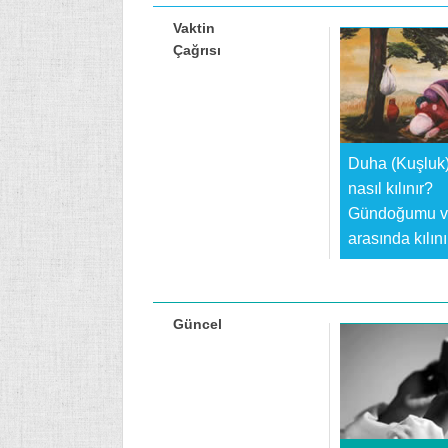
Vaktin
Çağrısı
Duha (Kuşluk
nasıl kılınır?
Gündoğumu v
arasında kılın
Güncel