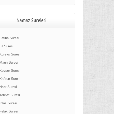
Namaz Sureleri
Fatiha Sûresi
Fil Suresi
Kureyş Suresi
Maun Suresi
Kevser Suresi
Kafirun Suresi
Nasr Suresi
Tebbet Suresi
İhlas Sûresi
Felak Suresi