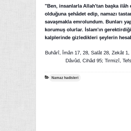
"Ben, insanlarla Allah'tan başka ilâ
olduğuna şehâdet edip, namazı tastam
savaşmakla emrolundum. Bunları yapt
korumuş olurlar. İslam'ın gerektirdiği
kalplerinde gizledikleri şeylerin hesab
Buhârî, Îmân 17, 28, Salât 28, Zekât 1,
Dâvûd, Cihâd 95; Tirmizî, Tefs
Namaz hadisleri