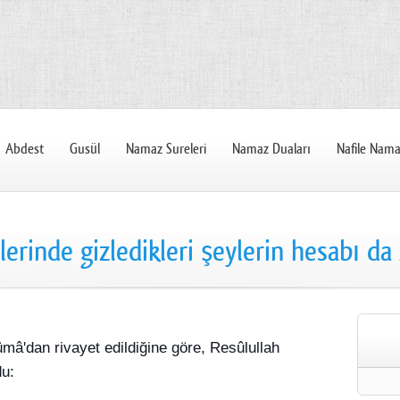
Abdest
Gusül
Namaz Sureleri
Namaz Duaları
Nafile Nama
lerinde gizledikleri şeylerin hesabı da A
mâ'dan rivayet edildiğine göre, Resûlullah
du: