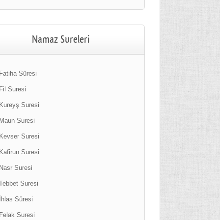
Namaz Sureleri
Fatiha Sûresi
Fil Suresi
Kureyş Suresi
Maun Suresi
Kevser Suresi
Kafirun Suresi
Nasr Suresi
Tebbet Suresi
İhlas Sûresi
Felak Suresi