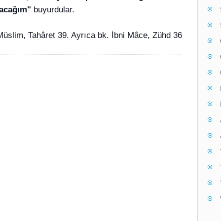
racağım"
buyurdular.
Müslim, Tahâret 39. Ayrıca bk. İbni Mâce, Zühd 36