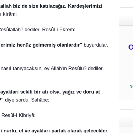
allah biz de size katılacağız. Kardeşlerimizi
ı kirâm:
Resûlallah? dediler. Resûl-i Ekrem:
lerimiz henüz gelmemiş olanlardır"
buyurdular.
O
asıl tanıyacaksın, ey Allah'ın Resûlü? dediler.
s
yakları sekili bir atı olsa, yağız ve doru at
?"
diye sordu. Sahâbe:
. Resûl-i Kibriyâ:
i nurlu, el ve ayakları parlak olarak gelecekler.