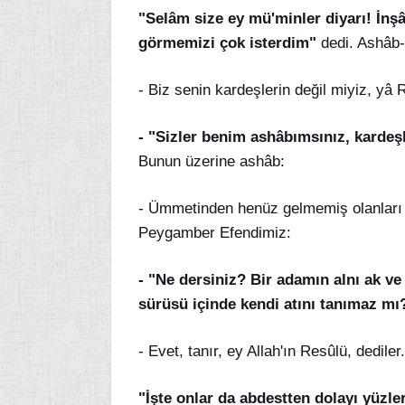
"Selâm size ey mü'minler diyarı! İnşâ
görmemizi çok isterdim"
dedi. Ashâb-
- Biz senin kardeşlerin değil miyiz, yâ 
- "Sizler benim ashâbımsınız, kardeş
Bunun üzerine ashâb:
- Ümmetinden henüz gelmemiş olanları n
Peygamber Efendimiz:
- "Ne dersiniz? Bir adamın alnı ak ve a
sürüsü içinde kendi atını tanımaz mı
- Evet, tanır, ey Allah'ın Resûlü, dediler
"İşte onlar da abdestten dolayı yüzler