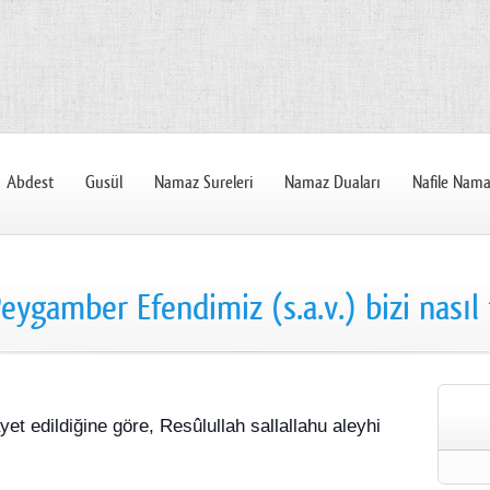
Abdest
Gusül
Namaz Sureleri
Namaz Duaları
Nafile Nama
eygamber Efendimiz (s.a.v.) bizi nasıl
et edildiğine göre, Resûlullah sallallahu aleyhi