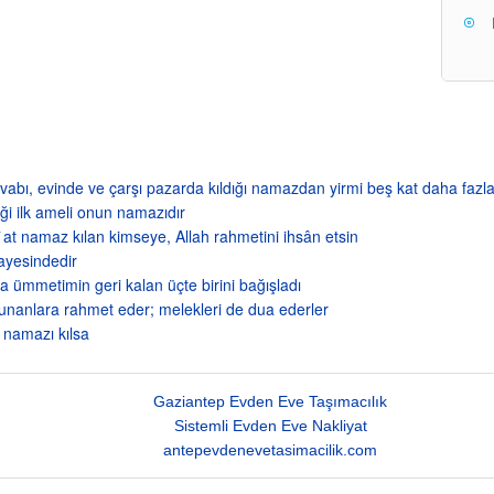
vabı, evinde ve çarşı pazarda kıldığı namazdan yirmi beş kat daha fazla
i ilk ameli onun namazıdır
`at namaz kılan kimseye, Allah rahmetini ihsân etsin
ayesindedir
ümmetimin geri kalan üçte birini bağışladı
lunanlara rahmet eder; melekleri de dua ederler
 namazı kılsa
Gaziantep Evden Eve Taşımacılık
Sistemli Evden Eve Nakliyat
antepevdenevetasimacilik.com