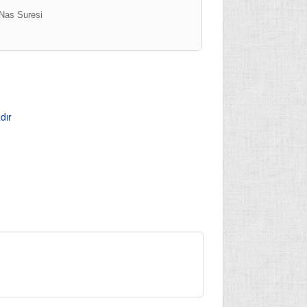
Nas Suresi
dır