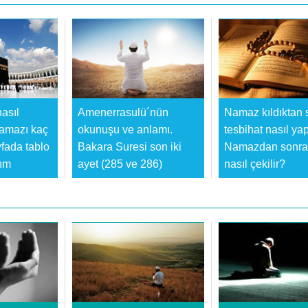
asıl
Amenerrasulü´nün
Namaz kıldıktan 
namazı kaç
okunuşu ve anlamı.
tesbihat nasıl yap
yfada tablo
Bakara Suresi son iki
Namazdan sonra 
tım
ayet (285 ve 286)
nasıl çekilir?