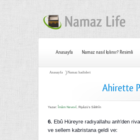
Anasayfa
Namaz nasıl kılınır? Resimli
❭
Anasayfa
Namaz hadisleri
Ahirette P
Yazar:
Îmâm Nevevî
, Riyâzü's Sâlihîn
6.
Ebû Hüreyre radıyallahu anh'den rivay
ve sellem kabristana geldi ve: