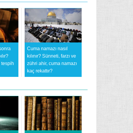
sonra
Cuma namazı nasıl
ılır?
kılınır? Sünneti, farzı ve
tespih
zühri ahir, cuma namazı
kaç rekattır?