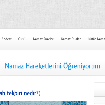
Abdest
Gusül
Namaz Sureleri
Namaz Duaları
Nafile Nama
Namaz Hareketlerini Öğreniyorum
ah tekbiri nedir?
)