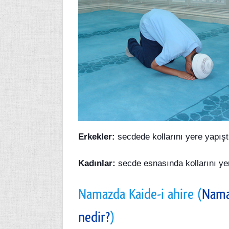
Erkekler:
secdede kollarını yere yapıştı
Kadınlar:
secde esnasında kollarını ye
Namazda Kaide-i ahire (
Namaz
nedir?
)