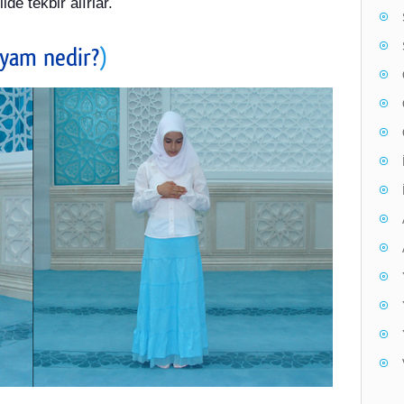
de tekbir alırlar.
yam nedir?
)