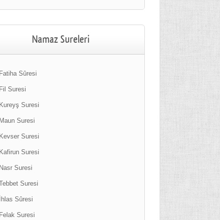
Namaz Sureleri
Fatiha Sûresi
Fil Suresi
Kureyş Suresi
Maun Suresi
Kevser Suresi
Kafirun Suresi
Nasr Suresi
Tebbet Suresi
İhlas Sûresi
Felak Suresi