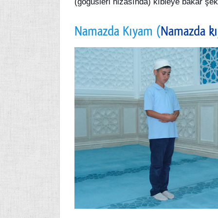
(göğüsleri hizasında) kıbleye bakar şekil
Namazda Kıyam (
Namazda kı