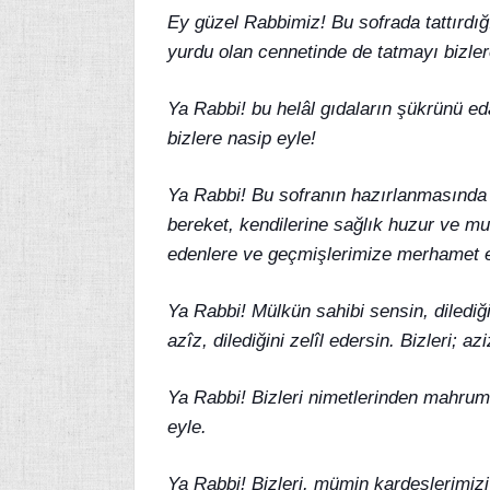
Ey güzel Rabbimiz! Bu sofrada tattırdığ
yurdu olan cennetinde de tatmayı bizler
Ya Rabbi! bu helâl gıdaların şükrünü e
bizlere nasip eyle!
Ya Rabbi! Bu sofranın hazırlanmasında
bereket, kendilerine sağlık huzur ve mut
edenlere ve geçmişlerimize merhamet e
Ya Rabbi! Mülkün sahibi sensin, dilediğin
azîz, dilediğini zelîl edersin. Bizleri; a
Ya Rabbi! Bizleri nimetlerinden mahru
eyle.
Ya Rabbi! Bizleri, mümin kardeşlerimizi 