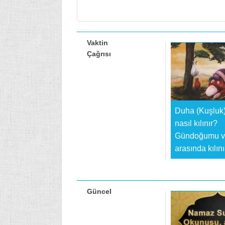
Vaktin
Çağrısı
Duha (Kuşluk
nasıl kılınır?
Gündoğumu v
arasında kılın
Güncel