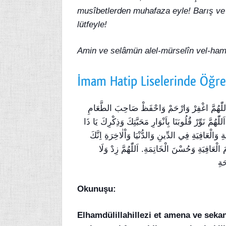
musîbetlerden muhafaza eyle! Barış ve 
lütfeyle!
Amin ve selâmün alel-mürselîn vel-hamd
İmam Hatip Liselerinde Öğre
. اَللّٰهُمَّ اغْفِرْ وَارْحَمْ وَاحْفَظْ صَاحِبَ الطَّعَامِ
ُمَّ نَوِّرْ قُلُوبَنَا بِاَنْوَارِ مَحَبَّتِكَ وَذِكْرِكَ يَا ذَا
َةِ وَالْعَافِيَةِ فِي الدِّينِ وَالدُّنْيَا وَاْلٰاخِرَةِ اِنَّكَ
 الْعَافِيَةِ وَحُسْنَ الْخَاتِمَةِ. اَللّٰهُمَّ زِدْ وَلَا
َةِ
Okunuşu:
Elhamdülillahillezi et amena ve sek