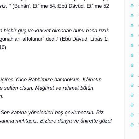
iz. ”
(Buhârî, Et`ime 54.;Ebû Dâvûd, Et`ime 52
n hiçbir güç ve kuvvet olmadan bunu bana rızık
ünahları affolunur” dedi.
”
(Ebû Dâvud, Libâs 1;
16)
ip-içiren Yüce Rabbimize hamdolsun, Kâinatın
ve selâm olsun. Mağfiret ve rahmet bütün
n.
 Sen kapına yönelenleri boş çevirmezsin. Biz
sanına muhtacız. Bizlere dünya ve âhirette güzel