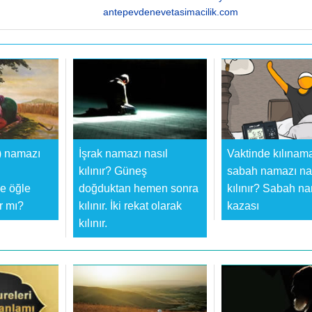
antepevdenevetasimacilik.com
) namazı
İşrak namazı nasıl
Vaktinde kılınam
kılınır? Güneş
sabah namazı na
e öğle
doğduktan hemen sonra
kılınır? Sabah n
ır mı?
kılınır. İki rekat olarak
kazası
kılınır.