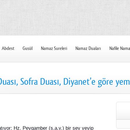
Abdest
Gusül
Namaz Sureleri
Namaz Duaları
Nafile Nama
ası, Sofra Duası, Diyanet’e göre yeme
tıyor: Hz. Peygamber (s.a.v.) bir şey yeyip