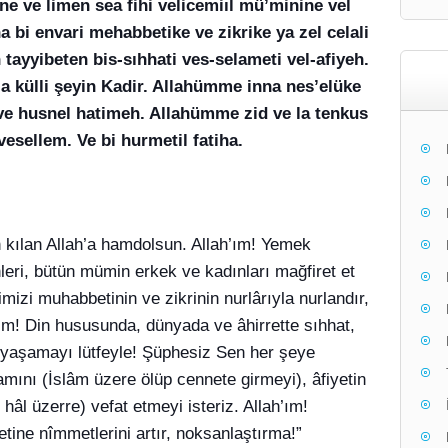
ne ve limen sea fihi velicemiıl mü’minine vel
bi envari mehabbetike ve zikrike ya zel celali
tayyibeten bis-sıhhati ves-selameti vel-afiyeh.
la külli şeyin Kadir. Allahümme inna nes’elüke
e husnel hatimeh. Allahümme zid ve la tenkus
vesellem. Ve bi hurmetil fatiha.
n kılan Allah’a hamdolsun. Allah’ım! Yemek
nleri, bütün mümin erkek ve kadınları mağfiret et
imizi muhabbetinin ve zikrinin nurlârıyla nurlandır,
h’ım! Din hususunda, dünyada ve âhirrette sıhhat,
t yaşamayı lütfeyle! Şüphesiz Sen her şeye
amını (İslâm üzere ölüp cennete girmeyi), âfiyetin
hâl üzerre) vefat etmeyi isteriz. Allah’ım!
tine nîmmetlerini artır, noksanlaştırma!”