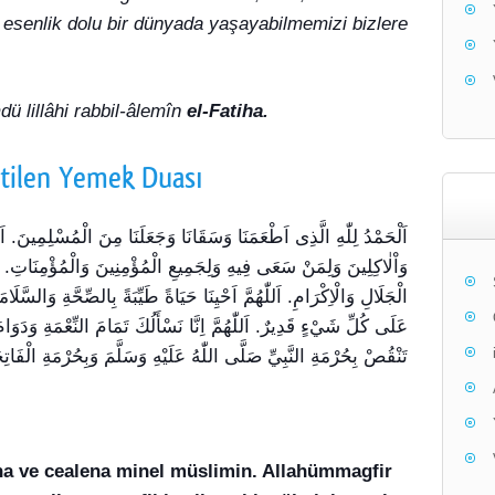
esenlik dolu bir dünyada yaşayabilmemizi bizlere
ü lillâhi rabbil-âlemîn
el-Fatiha.
tilen Yemek Duası
اَلْحَمْدُ لِلّٰهِ الَّذِى اَطْعَمَنَا وَسَقَانَا وَجَعَلَنَا مِنَ الْمُسْلِمِينَ
وَاْلٰاكِلِينَ وَلِمَنْ سَعَى فِيهِ وَلِجَمِيعِ الْمُؤْمِنِينَ وَالْمُؤْمِنَاتِ. اَللّٰه
الْجَلَالِ وَالْاِكْرَامِ. اَللّٰهُمَّ اَحْيِنَا حَيَاةً طَيِّبَةً بِالصِّحَّةِ وَالسَّلَام
عَلَى كُلِّ شَيْءٍ قَدِيرٌ. اَللّٰهُمَّ اِنَّا نَسْأَلُكَ تَمَامَ النِّعْمَةِ وَدَوَامَ
تَنْقُصْ بِحُرْمَةِ النَّبِيِّ صَلَّى اللّٰهُ عَلَيْهِ وَسَلَّمَ وَبِحُرْمَةِ الْفَاتِح
ana ve cealena minel müslimin. Allahümmagfir