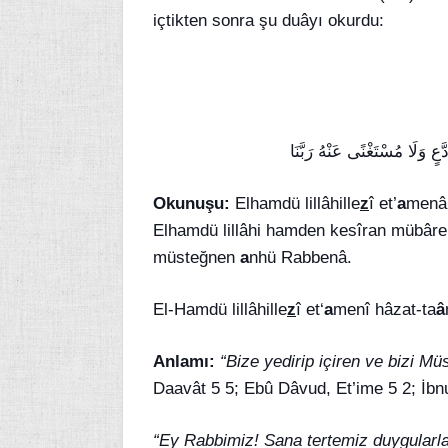
içtikten sonra şu duâyı okurdu:
ّعٍ وَلَا مُسْتَغْنًى عَنْهُ رَبَّنَا
Okunuşu:
Elhamdü lillâhille
z
î et’
a
menâ
Elhamdü lillâhi hamden kesîran mübârek
müsteğnen
a
nhü Rabbenâ.
El-Hamdü lillâhille
z
î et‘
a
menî hâzat-ta
â
Anlamı:
“Bize yedirip içiren ve bizi M
Daavât 5 5; Ebû Dâvud, Et’ime 5 2; İbn
“Ey Rabbimiz! Sana tertemiz duygularla