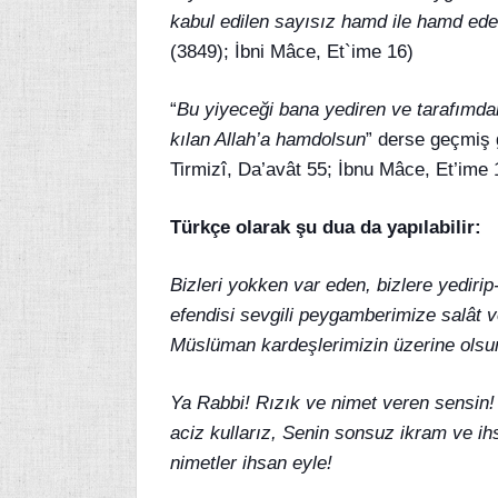
kabul edilen sayısız hamd ile hamd eder
(3849); İbni Mâce, Et`ime 16)
“
Bu yiyeceği bana yediren ve tarafımda
kılan Allah’a hamdolsun
” derse geçmiş g
Tirmizî, Da’avât 55; İbnu Mâce, Et’ime 
Türkçe olarak şu dua da yapılabilir:
Bizleri yokken var eden, bizlere yedir
efendisi sevgili peygamberimize salât 
Müslüman kardeşlerimizin üzerine olsu
Ya Rabbi! Rızık ve nimet veren sensin!
aciz kullarız, Senin sonsuz ikram ve ih
nimetler ihsan eyle!