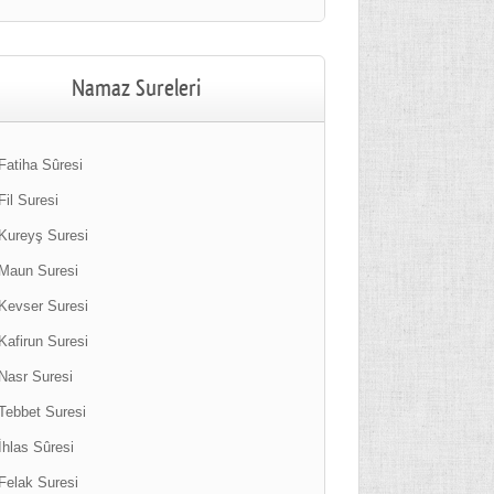
Namaz Sureleri
Fatiha Sûresi
Fil Suresi
Kureyş Suresi
Maun Suresi
Kevser Suresi
Kafirun Suresi
Nasr Suresi
Tebbet Suresi
İhlas Sûresi
Felak Suresi