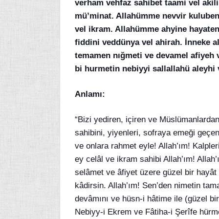
verham vehfaz sahibet taami vel akili
mü’minat. Allahümme nevvir kulubena 
vel ikram. Allahümme ahyine hayaten 
fiddini veddünya vel ahirah. İnneke a
temamen nığmeti ve devamel afiyeh v
bi hurmetin nebiyyi sallallahü aleyhi 
Anlamı:
“Bizi yediren, içiren ve Müslümanlarda
sahibini, yiyenleri, sofraya emeği geçe
ve onlara rahmet eyle! Allah’ım! Kalpler
ey celâl ve ikram sahibi Allah’ım! Alla
selâmet ve âfiyet üzere güzel bir hayâ
kâdirsin. Allah’ım! Sen’den nimetin tam
devâmını ve hüsn-i hâtime ile (güzel bir 
Nebiyy-i Ekrem ve Fâtiha-i Şerîfe hürme