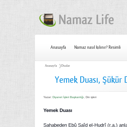
Anasayfa
Namaz nasıl kılınır? Resimli
❭
Anasayfa
Dualar
Yemek Duası, Şükür Du
Yazar:
Diyanet İşleri Başkanlığı
, Din işleri
Yemek Duası
Sahabeden Ebû Saîd el-Hudrî (r.a.) anla