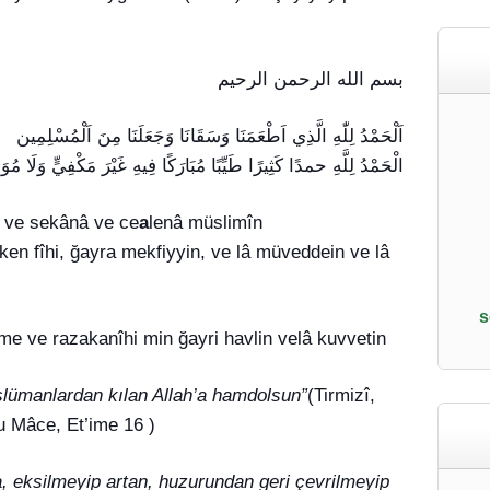
بسم الله الرحمن الرحيم
اَلْحَمْدُ لِلّٰهِ الَّذِي اَطْعَمَنَا وَسَقَانَا وَجَعَلَنَا مِنَ اَلْمُسْلِمِين
الْحَمْدُ لِلَّهِ حمدًا كَثِيرًا طَيِّبًا مُبَارَكًا فِيهِ غَيْرَ مَكْفِيٍّ وَلَا مُوَدَ
 ve sekânâ ve ce
a
lenâ müslimîn
en fîhi, ğayra mekfiyyin, ve lâ müveddein ve lâ
s
me ve razakanîhi min ğayri havlin velâ kuvvetin
üslümanlardan kılan Allah’a hamdolsun”
(Tirmizî,
u Mâce, Et’ime 16 )
, eksilmeyip artan, huzurundan geri çevrilmeyip