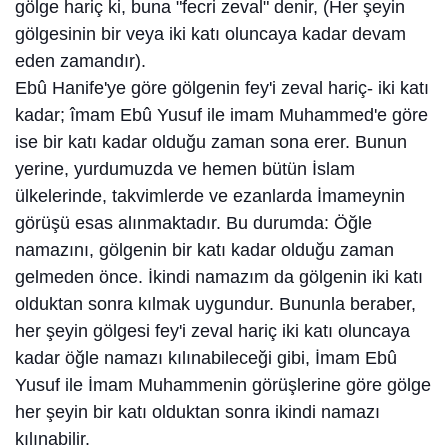
gölge hariç ki, buna "fecri zeval" denir, (Her şeyin
gölgesinin bir veya iki katı oluncaya kadar devam
eden zamandır).
Ebû Hanife'ye göre gölgenin fey'i zeval hariç- iki katı
kadar; îmam Ebû Yusuf ile imam Muhammed'e göre
ise bir katı kadar olduğu zaman sona erer. Bunun
yerine, yurdumuzda ve hemen bütün İslam
ülkelerinde, takvimlerde ve ezanlarda İmameynin
görüşü esas alınmaktadır. Bu durumda: Öğle
namazını, gölgenin bir katı kadar olduğu zaman
gelmeden önce. İkindi namazım da gölgenin iki katı
olduktan sonra kılmak uygundur. Bununla beraber,
her şeyin gölgesi fey'i zeval hariç iki katı oluncaya
kadar öğle namazı kılınabileceği gibi, İmam Ebû
Yusuf ile İmam Muhammenin görüşlerine göre gölge
her şeyin bir katı olduktan sonra ikindi namazı
kılınabilir.