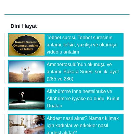
Dini Hayat
Tebbet suresi, Tebbet suresinin
anlamı, tefsiri, yazılışı ve okunuşu
videolu anlatım
Amenerrasulü´nün okunuşu ve
anlamı. Bakara Suresi son iki ayet
(285 ve 286)
Allahümme inna nesteinuke ve
Allahümme iyyake na’budu, Kunut
Duaları
Abdest nasıl alınır? Namaz kılmak
için kadınlar ve erkekler nasıl
abdest alırlar?