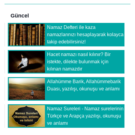
Güncel
Namaz Defteri ile kaza
namazlarınızı hesaplayarak kolayca
takip edebilirsiniz!
Hacet namazı nasıl kılınır? Bir
istekte, dilekte bulunmak için
kılınan namazdır
Allahümme Barik, Allahümmebarik
Duası, yazılışı, okunuşu ve anlamı
Namaz Sureleri - Namaz surelerinin
Türkçe ve Arapça yazılışı, okunuşu
ve anlamı