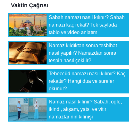
Vaktin Çağrısı
Sabah namazı nasıl kılınır? Sabah
namazı kaç rekat? Tek sayfada
tablo ve video anlatım
Namaz kıldıktan sonra tesbihat
nasıl yapılır? Namazdan sonra
tespih nasıl çekilir?
Teheccüd namazı nasıl kılınır? Kaç
rekattır? Hangi dua ve sureler
okunur?
Namaz nasıl kılınır? Sabah, öğle,
ikindi, akşam, yatsı ve vitir
namazlarının kılınışı