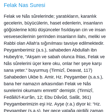
Felak Nas Suresi
Felak ve Nâs sûrelerinde; yaratıkların, karanlık
gecelerin, büyücülerin, haset edenlerin, insanların
göğüslerine kötü düşünceler fısıldayan cin ve insan
vesvesecilerinin şerrinden insanların ilahı, meliki ve
Rabbi olan Allah'a sığınılması tavsiye edilmektedir.
Peygamberimiz (a.s.), sahabeden Abdullah ibn
Hubeyb’e, "Akşam ve sabah olunca İhlas, Felak ve
Nâs sûrelerini üçer kere oku, onlar her şeye karşı
sana yeter." buyurmuş (Tirmizî, Deavat, 117)
Sahabeden Ukbe b. Amir, Hz. Peygamber (s.a.s.),
bana her namazın arkasından Felak ve Nâs
surelerini okumamı emretti” demiştir. (Tirmizî,
Fedâilü'l-Kur'ân, 12; Ebu Dâvûd, Salât, 361)
Peygamberimizin eşi Hz. Ayşe (r.a.) diyor ki: “Hz.
Peygamber (s.a.s), her gece yatağa girdiği zaman