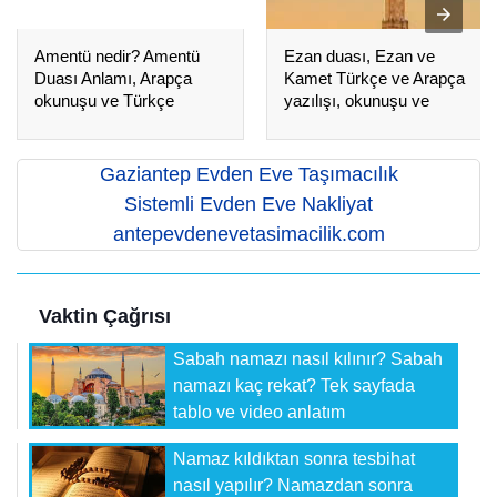
Amentü nedir? Amentü
Ezan duası, Ezan ve
Duası Anlamı, Arapça
Kamet Türkçe ve Arapça
okunuşu ve Türkçe
yazılışı, okunuşu ve
yazılışı
anlamı
Gaziantep Evden Eve Taşımacılık
Sistemli Evden Eve Nakliyat
antepevdenevetasimacilik.com
Vaktin Çağrısı
Sabah namazı nasıl kılınır? Sabah
namazı kaç rekat? Tek sayfada
tablo ve video anlatım
Namaz kıldıktan sonra tesbihat
nasıl yapılır? Namazdan sonra