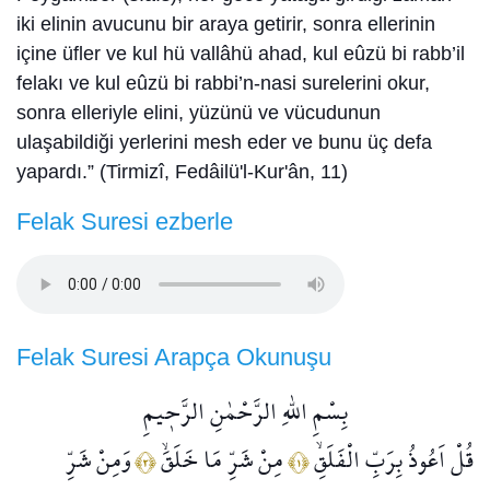
iki elinin avucunu bir araya getirir, sonra ellerinin
içine üfler ve kul hü vallâhü ahad, kul eûzü bi rabb’il
felakı ve kul eûzü bi rabbi’n-nasi surelerini okur,
sonra elleriyle elini, yüzünü ve vücudunun
ulaşabildiği yerlerini mesh eder ve bunu üç defa
yapardı.” (Tirmizî, Fedâilü'l-Kur'ân, 11)
Felak Suresi ezberle
Felak Suresi Arapça Okunuşu
بِسْمِ اللّٰهِ الرَّحْمٰنِ الرَّح۪يمِ
قُلْ اَعُوذُ بِرَبِّ الْفَلَقِۙ
مِنْ شَرِّ مَا خَلَقَۙ
وَمِنْ شَرِّ
﴿٢﴾
﴿١﴾