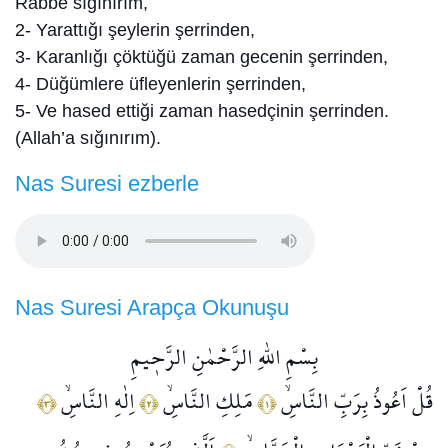
Rabbe sığınırım,
2- Yarattığı şeylerin şerrinden,
3- Karanlığı çöktüğü zaman gecenin şerrinden,
4- Düğümlere üfleyenlerin şerrinden,
5- Ve hased ettiği zaman hasedçinin şerrinden.
(Allah’a sığınırım).
Nas Suresi ezberle
Nas Suresi Arapça Okunuşu
بِسْمِ اللّٰهِ الرَّحْمٰنِ الرَّح۪يمِ
قُلْ اَعُوذُ بِرَبِّ النَّاسِۙ
مَلِكِ النَّاسِۙ
اِلٰهِ النَّاسِۙ
﴿٣﴾
﴿٢﴾
﴿١﴾