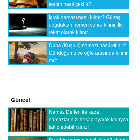
tespih nasıl çekilir?
İşrak namazı nasıl kılınır? Güneş
doğduktan hemen sonra kılınır. İki
rekat olarak kılınır.
Duha (Kuşluk) namazı nasıl kılınır?
Gündoğumu ve öğle arasında kılınır
mı?
Güncel
Namaz Defteri ile kaza
namazlarınızı hesaplayarak kolayca
takip edebilirsiniz!