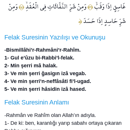
غَاسِقٍ اِذَا وَقَبَۙ
وَمِنْ شَرِّ النَّفَّاثَاتِ فِي الْعُقَدِۙ
وَمِنْ
﴿٤﴾
﴿٣﴾
شَرِّ حَاسِدٍ اِذَا حَسَدَ
﴿٥
Felak Suresinin Yazılışı ve Okunuşu
-Bismillâhi’r-Rahmâni’r-Rahîm.
1- Gul e’ûzu bi-Rabbi’l-felak.
2- Min şerri mâ halak.
3- Ve min şerri ğasigın izâ vegab.
4- Ve min şerri’n-neffâsâti fi’l-ugad.
5- Ve min şerri hâsidin izâ hased.
Felak Suresinin Anlamı
-Rahmân ve Rahîm olan Allah’ın adıyla.
1- De ki: ben, karanlığı yarıp sabahı ortaya çıkaran