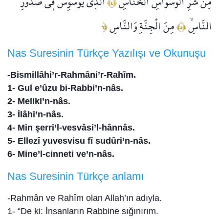
مِنْ شَرِّ الْوَسْوَاسِ الْخَنَّاسِۙ
اَلَّذ۪ي يُوَسْوِسُ ف۪ي صُدُورِ
﴿٤﴾
النَّاسِۙ
مِنَ الْجِنَّةِ وَالنَّاسِ
﴿٦
﴿٥﴾
Nas Suresinin Türkçe Yazılışı ve Okunuşu
-Bismillâhi’r-Rahmâni’r-Rahîm.
1- Gul e’ûzu bi-Rabbi’n-nâs.
2- Meliki’n-nâs.
3- İlâhi’n-nâs.
4- Min şerri’l-vesvâsi’l-hânnâs.
5- Ellezî yuvesvisu fî sudûri’n-nâs.
6- Mine’l-cinneti ve’n-nâs.
Nas Suresinin Türkçe anlamı
-Rahmân ve Rahîm olan Allah’ın adıyla.
1- “De ki: İnsanların Rabbine sığınırım.