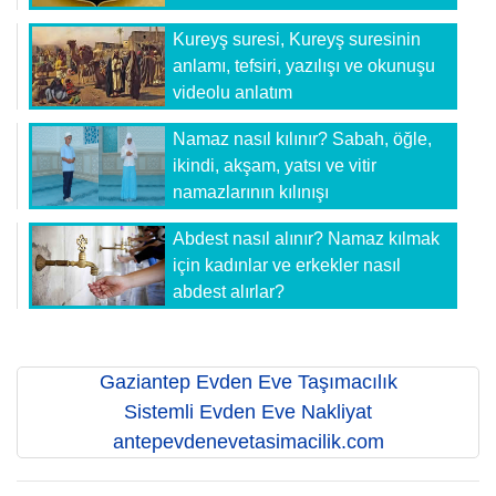
Kureyş suresi, Kureyş suresinin
anlamı, tefsiri, yazılışı ve okunuşu
videolu anlatım
Namaz nasıl kılınır? Sabah, öğle,
ikindi, akşam, yatsı ve vitir
namazlarının kılınışı
Abdest nasıl alınır? Namaz kılmak
için kadınlar ve erkekler nasıl
abdest alırlar?
Gaziantep Evden Eve Taşımacılık
Sistemli Evden Eve Nakliyat
antepevdenevetasimacilik.com