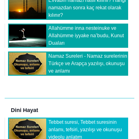
Evvabin namazı nasıl kılınır? Hangi
namazdan sonra kaç rekat olarak
kılınır?
Allahümme inna nesteinuke ve
Allahümme iyyake na’budu, Kunut
Duaları
Namaz Sureleri - Namaz surelerinin
Türkçe ve Arapça yazılışı, okunuşu
ve anlamı
Dini Hayat
Tebbet suresi, Tebbet suresinin
anlamı, tefsiri, yazılışı ve okunuşu
videolu anlatım