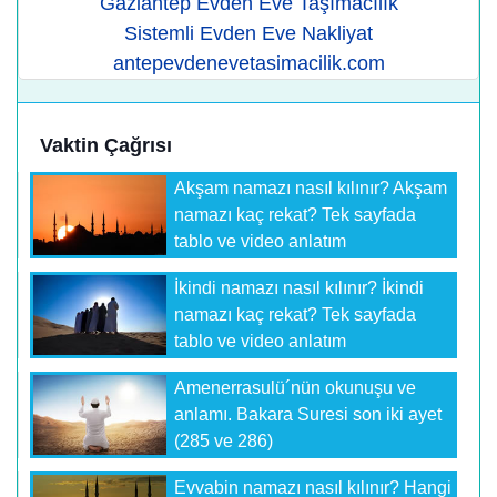
Gaziantep Evden Eve Taşımacılık
Sistemli Evden Eve Nakliyat
antepevdenevetasimacilik.com
Vaktin Çağrısı
Akşam namazı nasıl kılınır? Akşam
namazı kaç rekat? Tek sayfada
tablo ve video anlatım
İkindi namazı nasıl kılınır? İkindi
namazı kaç rekat? Tek sayfada
tablo ve video anlatım
Amenerrasulü´nün okunuşu ve
anlamı. Bakara Suresi son iki ayet
(285 ve 286)
Evvabin namazı nasıl kılınır? Hangi