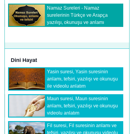
Namaz Sureleri - Namaz
surelerinin Türkçe ve Arapça
yazılışı, okunuşu ve anlamı
Dini Hayat
Yasin suresi, Yasin suresinin
anlamı, tefsiri, yazılışı ve okunuşu
ile videolu anlatım
Maun suresi, Maun suresinin
anlamı, tefsiri, yazılışı ve okunuşu
videolu anlatım
Fil suresi, Fil suresinin anlamı ve
tefsiri, yazılışı ve okunuşu videolu