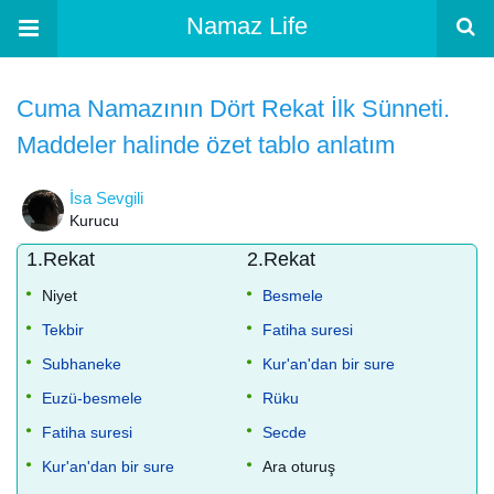
Namaz Life
Cuma Namazının Dört Rekat İlk Sünneti.
Maddeler halinde özet tablo anlatım
İsa Sevgili
Kurucu
1.Rekat
2.Rekat
Niyet
Besmele
Tekbir
Fatiha suresi
Subhaneke
Kur'an'dan bir sure
Euzü-besmele
Rüku
Fatiha suresi
Secde
Kur'an'dan bir sure
Ara oturuş