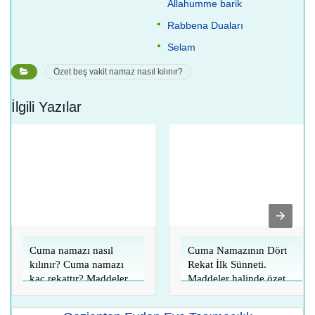
Allahumme barik
Rabbena Duaları
Selam
Özet beş vakit namaz nasıl kılınır?
İlgili Yazılar
Cuma namazı nasıl
Cuma Namazının Dört
kılınır? Cuma namazı
Rekat İlk Sünneti.
kaç rekattır? Maddeler
Maddeler halinde özet
halinde özet tablo
tablo anlatım
anlatım