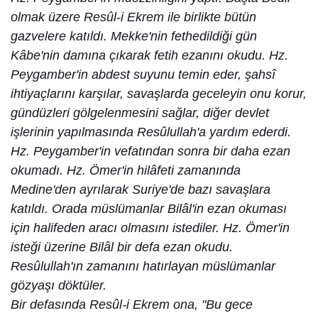
olmak üzere Resûl-i Ekrem ile birlikte bütün
gazvelere katıldı. Mekke'nin fethedildiği gün
Kâbe'nin damına çıkarak fetih ezanını okudu. Hz.
Peygamber'in abdest suyunu temin eder, şahsî
ihtiyaçlarını karşılar, savaşlarda geceleyin onu korur,
gündüzleri gölgelenmesini sağlar, diğer devlet
işlerinin yapılmasında Resûlullah'a yardım ederdi.
Hz. Peygamber'in vefatından sonra bir daha ezan
okumadı. Hz. Ömer'in hilâfeti zamanında
Medine'den ayrılarak Suriye'de bazı savaşlara
katıldı. Orada müslümanlar Bilâl'in ezan okuması
için halifeden aracı olmasını istediler. Hz. Ömer'in
isteği üzerine Bilâl bir defa ezan okudu.
Resûlullah'ın zamanını hatırlayan müslümanlar
gözyaşı döktüler.
Bir defasında Resûl-i Ekrem ona, "Bu gece