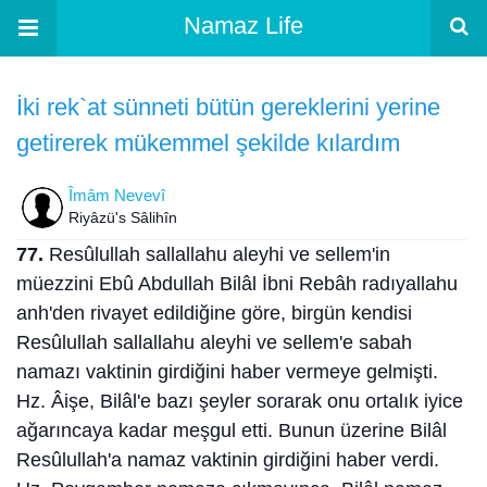
Namaz Life
İki rek`at sünneti bütün gereklerini yerine
getirerek mükemmel şekilde kılardım
Îmâm Nevevî
Riyâzü's Sâlihîn
77.
Resûlullah sallallahu aleyhi ve sellem'in
müezzini Ebû Abdullah Bilâl İbni Rebâh radıyallahu
anh'den rivayet edildiğine göre, birgün kendisi
Resûlullah sallallahu aleyhi ve sellem'e sabah
namazı vaktinin girdiğini haber vermeye gelmişti.
Hz. Âişe, Bilâl'e bazı şeyler sorarak onu ortalık iyice
ağarıncaya kadar meşgul etti. Bunun üzerine Bilâl
Resûlullah'a namaz vaktinin girdiğini haber verdi.