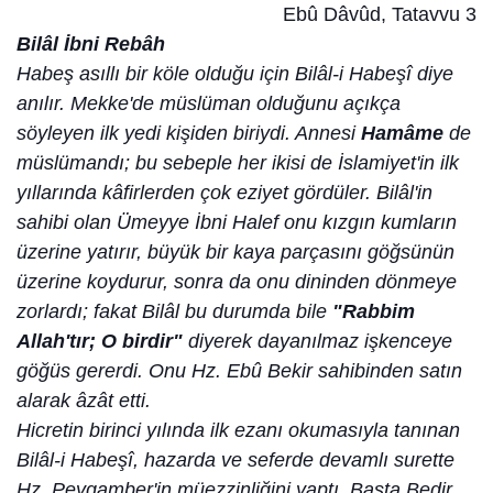
Ebû Dâvûd, Tatavvu 3
Bilâl İbni Rebâh
Habeş asıllı bir köle olduğu için Bilâl-i Habeşî diye
anılır. Mekke'de müslüman olduğunu açıkça
söyleyen ilk yedi kişiden biriydi. Annesi
Hamâme
de
müslümandı; bu sebeple her ikisi de İslamiyet'in ilk
yıllarında kâfirlerden çok eziyet gördüler. Bilâl'in
sahibi olan Ümeyye İbni Halef onu kızgın kumların
üzerine yatırır, büyük bir kaya parçasını göğsünün
üzerine koydurur, sonra da onu dininden dönmeye
zorlardı; fakat Bilâl bu durumda bile
"Rabbim
Allah'tır; O birdir"
diyerek dayanılmaz işkenceye
göğüs gererdi. Onu Hz. Ebû Bekir sahibinden satın
alarak âzât etti.
Hicretin birinci yılında ilk ezanı okumasıyla tanınan
Bilâl-i Habeşî, hazarda ve seferde devamlı surette
Hz. Peygamber'in müezzinliğini yaptı. Başta Bedir