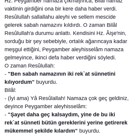
Hz. Peygamber namaza çıkmayınca, Bilâl namaz
vaktinin girdiğini ona bir kere daha haber verdi.
Resûlullah sallallahu aleyhi ve sellem mescide
gelerek sabah namazını kıldırdı. O zaman Bilâl
Resûlullah'a durumu anlattı. Kendisini Hz. Âişe'nin,
sorduğu bir şey sebebiyle, ortalık ağarıncaya kadar
meşgul ettiğini, Peygamber aleyhisselâm namaza
gelmeyince, ikinci defa haber verdiğini söyledi.
O zaman Resûlullah:
-
"Ben sabah namazının iki rek`at sünnetini
kılıyordum"
buyurdu.
Bilâl:
- (İyi ama) Yâ Resûlallah! Namaza çok geç geldiniz,
deyince Peygamber aleyhisselâm:
-
"Şayet daha geç kalsaydım, yine de bu iki
rek`at sünneti bütün gereklerini yerine getirerek
mükemmel şekilde kılardım"
buyurdu.