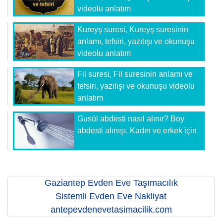
videolu anlatım
Kureyş suresi, Kureyş suresinin
anlamı, tefsiri, yazılışı ve okunuşu
videolu anlatım
Fil suresi, Fil suresinin anlamı ve
tefsiri, yazılışı ve okunuşu videolu
anlatım
Gusül abdesti nasıl alınır? Boy
abdesti alınışı. Kadın ve erkek için
Gaziantep Evden Eve Taşımacılık
Sistemli Evden Eve Nakliyat
antepevdenevetasimacilik.com