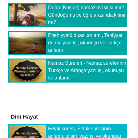
Duha (Kuşluk) namazı nasıl kılınır?
Gündoğumu ve öğle arasında kılınır
mı?
Ettehiyyatü duası anlamı, Tahiyyat
duası, yazılışı, okunuşu ve Türkçe
anlamı
Namaz Sureleri - Namaz surelerinin
Türkçe ve Arapça yazılışı, okunuşu
ve anlamı
Dini Hayat
Felak suresi, Felak suresinin
anlamı, tefsiri, yazılışı ve okunuşu