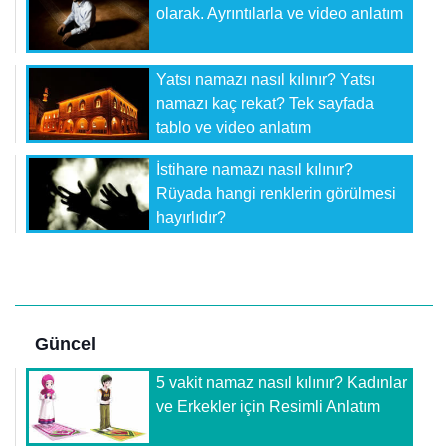
olarak. Ayrıntılarla ve video anlatım
Yatsı namazı nasıl kılınır? Yatsı
namazı kaç rekat? Tek sayfada
tablo ve video anlatım
İstihare namazı nasıl kılınır?
Rüyada hangi renklerin görülmesi
hayırlıdır?
Güncel
5 vakit namaz nasıl kılınır? Kadınlar
ve Erkekler için Resimli Anlatım