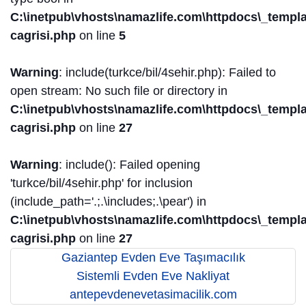
C:\inetpub\vhosts\namazlife.com\httpdocs\_templat
cagrisi.php
on line
5
Warning
: include(turkce/bil/4sehir.php): Failed to
open stream: No such file or directory in
C:\inetpub\vhosts\namazlife.com\httpdocs\_templat
cagrisi.php
on line
27
Warning
: include(): Failed opening
'turkce/bil/4sehir.php' for inclusion
(include_path='.;.\includes;.\pear') in
C:\inetpub\vhosts\namazlife.com\httpdocs\_templat
cagrisi.php
on line
27
Gaziantep Evden Eve Taşımacılık
Sistemli Evden Eve Nakliyat
antepevdenevetasimacilik.com