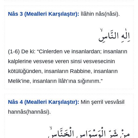
Nâs 3 (Mealleri Karşılaştır):
İlâhin nâs(nâsi).
اِلٰهِ النَّاسِۙ
(1-6) De ki: “Cinlerden ve insanlardan; insanların
kalplerine vesvese veren sinsi vesvesecinin
kötülüğünden, insanların Rabbine, insanların
Melik’ine, insanların İlâh’ına sığınırım.”
Nâs 4 (Mealleri Karşılaştır):
Min şerril vesvâsil
hannâs(hannâsi).
مِنْ شَرِّ الْوَسْوَاسِ الْخَنَّاسِۙ