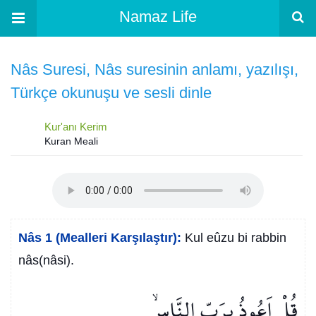
Namaz Life
Nâs Suresi, Nâs suresinin anlamı, yazılışı,
Türkçe okunuşu ve sesli dinle
Kur'anı Kerim
Kuran Meali
Nâs 1 (Mealleri Karşılaştır):
Kul eûzu bi rabbin
nâs(nâsi).
قُلْ اَعُوذُ بِرَبِّ النَّاسِۙ