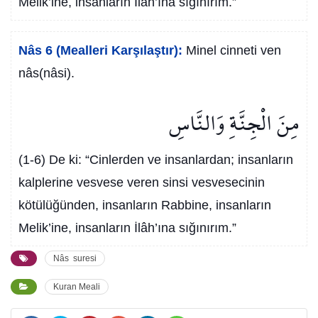
Melik’ine, insanların İlâh’ına sığınırım.”
Nâs 6 (Mealleri Karşılaştır):
Minel cinneti ven
nâs(nâsi).
مِنَ الْجِنَّةِ وَالنَّاسِ
(1-6) De ki: “Cinlerden ve insanlardan; insanların
kalplerine vesvese veren sinsi vesvesecinin
kötülüğünden, insanların Rabbine, insanların
Melik’ine, insanların İlâh’ına sığınırım.”
Nâs suresi
Kuran Meali