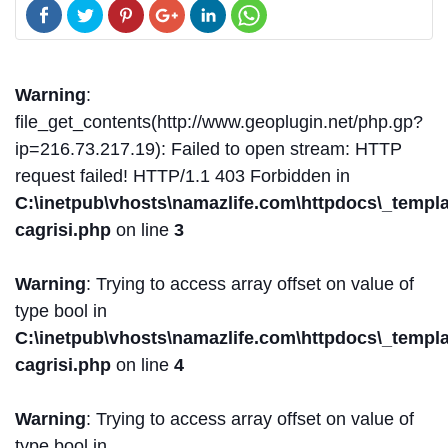
Warning
:
file_get_contents(http://www.geoplugin.net/php.gp?
ip=216.73.217.19): Failed to open stream: HTTP
request failed! HTTP/1.1 403 Forbidden in
C:\inetpub\vhosts\namazlife.com\httpdocs\_templat
cagrisi.php
on line
3
Warning
: Trying to access array offset on value of
type bool in
C:\inetpub\vhosts\namazlife.com\httpdocs\_templat
cagrisi.php
on line
4
Warning
: Trying to access array offset on value of
type bool in