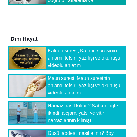
doğru bir sıralama var.
Dini Hayat
Kafirun suresi, Kafirun suresinin
anlamı, tefsiri, yazılışı ve okunuşu
videolu anlatım
Maun suresi, Maun suresinin
anlamı, tefsiri, yazılışı ve okunuşu
videolu anlatım
Namaz nasıl kılınır? Sabah, öğle,
ikindi, akşam, yatsı ve vitir
namazlarının kılınışı
Gusül abdesti nasıl alınır? Boy