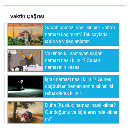
Vaktin Çağrısı
Sabah namazı nasıl kılınır? Sabah
namazı kaç rekat? Tek sayfada
tablo ve video anlatım
Vaktinde kılınamayan sabah
namazı nasıl kılınır? Sabah
namazının kazası
İşrak namazı nasıl kılınır? Güneş
doğduktan hemen sonra kılınır. İki
rekat olarak kılınır.
Duha (Kuşluk) namazı nasıl kılınır?
Gündoğumu ve öğle arasında kılınır
mı?