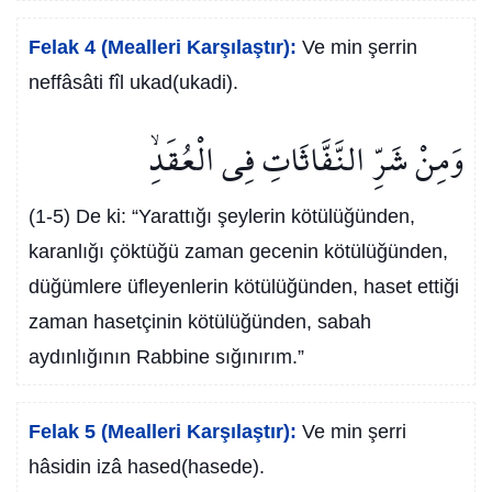
Felak 4 (Mealleri Karşılaştır):
Ve min şerrin
neffâsâti fîl ukad(ukadi).
وَمِنْ شَرِّ النَّفَّاثَاتِ فِي الْعُقَدِۙ
(1-5) De ki: “Yarattığı şeylerin kötülüğünden,
karanlığı çöktüğü zaman gecenin kötülüğünden,
düğümlere üfleyenlerin kötülüğünden, haset ettiği
zaman hasetçinin kötülüğünden, sabah
aydınlığının Rabbine sığınırım.”
Felak 5 (Mealleri Karşılaştır):
Ve min şerri
hâsidin izâ hased(hasede).