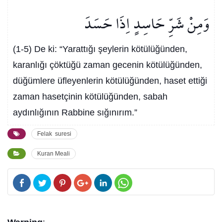
وَمِنْ شَرِّ حَاسِدٍ اِذَا حَسَدَ
(1-5) De ki: “Yarattığı şeylerin kötülüğünden,
karanlığı çöktüğü zaman gecenin kötülüğünden,
düğümlere üfleyenlerin kötülüğünden, haset ettiği
zaman hasetçinin kötülüğünden, sabah
aydınlığının Rabbine sığınırım.”
Felak suresi
Kuran Meali