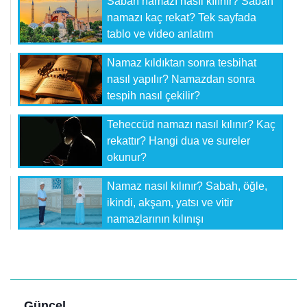
Sabah namazı nasıl kılınır? Sabah
namazı kaç rekat? Tek sayfada
tablo ve video anlatım
Namaz kıldıktan sonra tesbihat
nasıl yapılır? Namazdan sonra
tespih nasıl çekilir?
Teheccüd namazı nasıl kılınır? Kaç
rekattır? Hangi dua ve sureler
okunur?
Namaz nasıl kılınır? Sabah, öğle,
ikindi, akşam, yatsı ve vitir
namazlarının kılınışı
Güncel