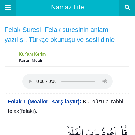
Namaz Life
Felak Suresi, Felak suresinin anlamı,
yazılışı, Türkçe okunuşu ve sesli dinle
Kur'anı Kerim
Kuran Meali
Felak 1 (Mealleri Karşılaştır):
Kul eûzu bi rabbil
felak(felakı).
قُلْ اَعُوذُ بِرَبِّ الْفَلَقِۙ