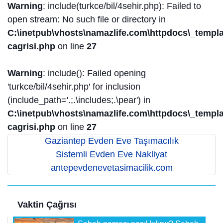
Warning
: include(turkce/bil/4sehir.php): Failed to
open stream: No such file or directory in
C:\inetpub\vhosts\namazlife.com\httpdocs\_templat
cagrisi.php
on line
27
Warning
: include(): Failed opening
'turkce/bil/4sehir.php' for inclusion
(include_path='.;.\includes;.\pear') in
C:\inetpub\vhosts\namazlife.com\httpdocs\_templat
cagrisi.php
on line
27
Gaziantep Evden Eve Taşımacılık
Sistemli Evden Eve Nakliyat
antepevdenevetasimacilik.com
Vaktin Çağrısı