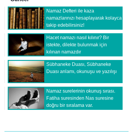
Namaz Defteri ile kaza
namazlarınızı hesaplayarak kolayca
takip edebilirsiniz!
Hacet namazı nasıl kılınır? Bir
istekte, dilekte bulunmak için
kılınan namazdır
Sübhaneke Duası, Sübhaneke
Duası anlamı, okunuşu ve yazılışı
Namaz surelerinin okunuş sırası.
Fatiha suresinden Nas suresine
doğru bir sıralama var.