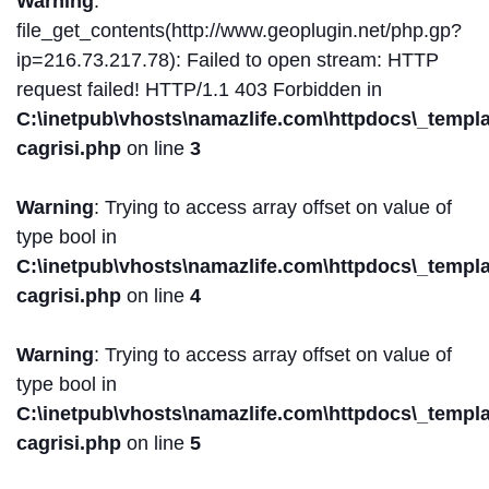
Warning
:
file_get_contents(http://www.geoplugin.net/php.gp?
ip=216.73.217.78): Failed to open stream: HTTP
request failed! HTTP/1.1 403 Forbidden in
C:\inetpub\vhosts\namazlife.com\httpdocs\_templat
cagrisi.php
on line
3
Warning
: Trying to access array offset on value of
type bool in
C:\inetpub\vhosts\namazlife.com\httpdocs\_templat
cagrisi.php
on line
4
Warning
: Trying to access array offset on value of
type bool in
C:\inetpub\vhosts\namazlife.com\httpdocs\_templat
cagrisi.php
on line
5