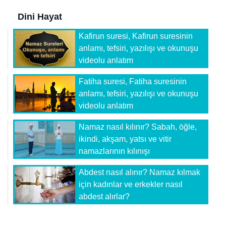
Dini Hayat
Kafirun suresi, Kafirun suresinin
anlamı, tefsiri, yazılışı ve okunuşu
videolu anlatım
Fatiha suresi, Fatiha suresinin
anlamı, tefsiri, yazılışı ve okunuşu
videolu anlatım
Namaz nasıl kılınır? Sabah, öğle,
ikindi, akşam, yatsı ve vitir
namazlarının kılınışı
Abdest nasıl alınır? Namaz kılmak
için kadınlar ve erkekler nasıl
abdest alırlar?