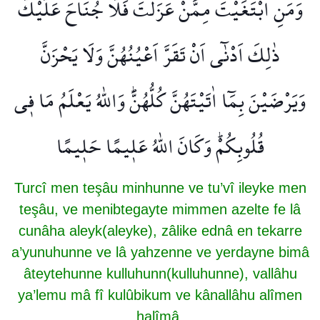
وَمَنِ ابْتَغَيْتَ مِمَّنْ عَزَلْتَ فَلَا جُنَاحَ عَلَيْكَۜ
ذٰلِكَ اَدْنٰٓى اَنْ تَقَرَّ اَعْيُنُهُنَّ وَلَا يَحْزَنَّ
وَيَرْضَيْنَ بِمَٓا اٰتَيْتَهُنَّ كُلُّهُنَّۜ وَاللّٰهُ يَعْلَمُ مَا ف۪ي
قُلُوبِكُمْۜ وَكَانَ اللّٰهُ عَل۪يمًا حَل۪يمًا
Turcî men teşâu minhunne ve tu’vî ileyke men
teşâu, ve menibtegayte mimmen azelte fe lâ
cunâha aleyk(aleyke), zâlike ednâ en tekarre
a’yunuhunne ve lâ yahzenne ve yerdayne bimâ
âteytehunne kulluhunn(kulluhunne), vallâhu
ya’lemu mâ fî kulûbikum ve kânallâhu alîmen
halîmâ.