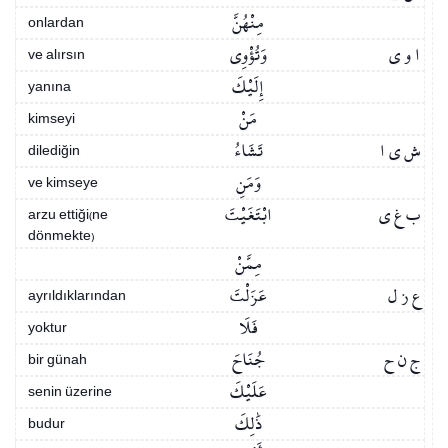
مِنْهُنَّ
onlardan
ا و ي
وَتُؤْوِي
ve alırsın
إِلَيْكَ
yanına
مَنْ
kimseyi
ش ي ا
تَشَاءُ
dilediğin
وَمَنِ
ve kimseye
ب غ ي
ابْتَغَيْتَ
arzu ettiği(ne
dönmekte)
مِمَّنْ
ع ز ل
عَزَلْتَ
ayrıldıklarından
فَلَا
yoktur
ج ن ح
جُنَاحَ
bir günah
عَلَيْكَ
senin üzerine
ذَٰلِكَ
budur