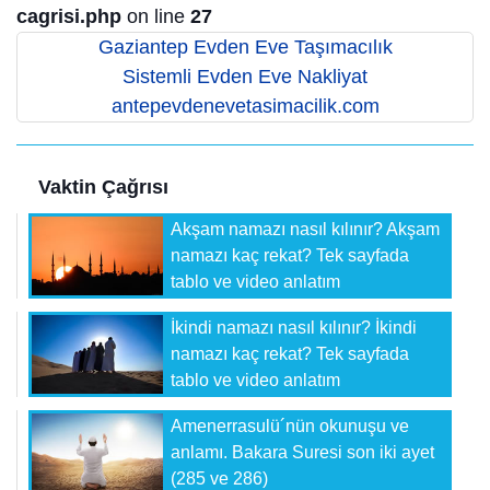
cagrisi.php
on line
27
Gaziantep Evden Eve Taşımacılık
Sistemli Evden Eve Nakliyat
antepevdenevetasimacilik.com
Vaktin Çağrısı
Akşam namazı nasıl kılınır? Akşam
namazı kaç rekat? Tek sayfada
tablo ve video anlatım
İkindi namazı nasıl kılınır? İkindi
namazı kaç rekat? Tek sayfada
tablo ve video anlatım
Amenerrasulü´nün okunuşu ve
anlamı. Bakara Suresi son iki ayet
(285 ve 286)