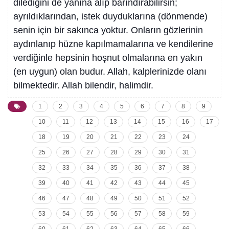
dilediğini de yanına alıp barındırabilirsin;
ayrıldıklarından, istek duyduklarına (dönmende)
senin için bir sakınca yoktur. Onların gözlerinin
aydınlanıp hüzne kapılmamalarına ve kendilerine
verdiğinle hepsinin hoşnut olmalarına en yakın
(en uygun) olan budur. Allah, kalplerinizde olanı
bilmektedir. Allah bilendir, halimdir.
1
2
3
4
5
6
7
8
9
10
11
12
13
14
15
16
17
18
19
20
21
22
23
24
25
26
27
28
29
30
31
32
33
34
35
36
37
38
39
40
41
42
43
44
45
46
47
48
49
50
51
52
53
54
55
56
57
58
59