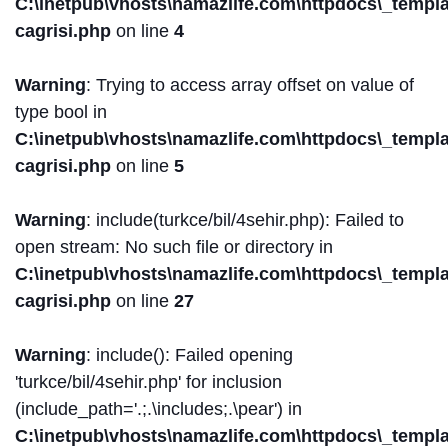
C:\inetpub\vhosts\namazlife.com\httpdocs\_templat
cagrisi.php
on line
4
Warning
: Trying to access array offset on value of
type bool in
C:\inetpub\vhosts\namazlife.com\httpdocs\_templat
cagrisi.php
on line
5
Warning
: include(turkce/bil/4sehir.php): Failed to
open stream: No such file or directory in
C:\inetpub\vhosts\namazlife.com\httpdocs\_templat
cagrisi.php
on line
27
Warning
: include(): Failed opening
'turkce/bil/4sehir.php' for inclusion
(include_path='.;.\includes;.\pear') in
C:\inetpub\vhosts\namazlife.com\httpdocs\_templat