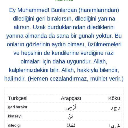
Ey Muhammed! Bunlardan (hanımlarından)
dilediğini geri bırakırsın, dilediğini yanına
alırsın. Uzak durduklarından dilediklerini
yanına almanda da sana bir günah yoktur. Bu
onların gözlerinin aydın olması, üzülmemeleri
ve hepsinin de kendilerine verdiğine razı
olmaları için daha uygundur. Allah,
kalplerinizdekini bilir. Allah, hakkıyla bilendir,
halîmdir. (Hemen cezalandırmaz, mühlet verir.)
Türkçesi
Arapçası
Kökü
ر ج و
تُرْجِي
geri bırakır
مَنْ
kimseyi
ش ي ا
تَشَاءُ
dilediği