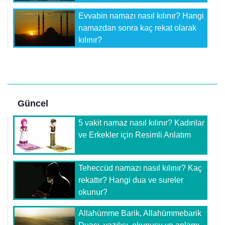
Evvabin namazı nasıl kılınır? Hangi
namazdan sonra kaç rekat olarak
kılınır?
Güncel
5 vakit namaz nasıl kılınır? Kadınlar
ve Erkekler için Resimli Anlatım
Teheccüd namazı nasıl kılınır? Kaç
rekattır? Hangi dua ve sureler
okunur?
Allahümme Barik, Allahümmebarik