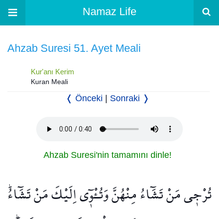
Namaz Life
Ahzab Suresi 51. Ayet Meali
Kur'anı Kerim
Kuran Meali
❬ Önceki
|
Sonraki ❭
Ahzab Suresi'nin tamamını dinle!
تُرْج۪ي مَنْ تَشَٓاءُ مِنْهُنَّ وَتُـْٔو۪ٓي اِلَيْكَ مَنْ تَشَٓاءُۜ