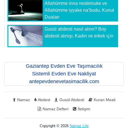
Allahümme inna nesteinuke ve
Allahümme iyyake na’budu, Kunut
Duaları
Gusül abdesti nasıl alınır? Boy
abdesti alınışı. Kadın ve erkek için
Gaziantep Evden Eve Taşımacılık
Sistemli Evden Eve Nakliyat
antepevdenevetasimacilik.com
Namaz
Abdest
Gusül Abdesti
Kuran Meali
Namaz Defteri
İletişim
Copyright © 2026
Namaz Life