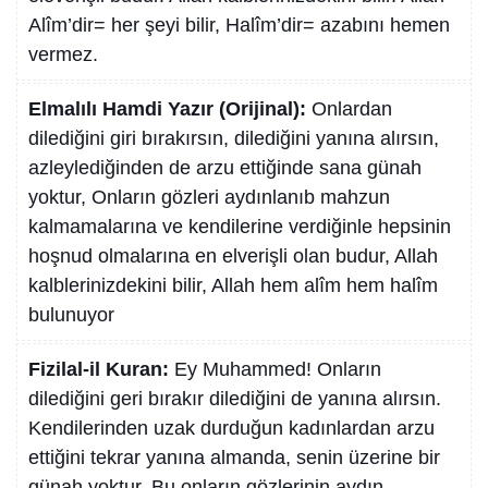
Alîm’dir= her şeyi bilir, Halîm’dir= azabını hemen
vermez.
Elmalılı Hamdi Yazır (Orijinal):
Onlardan
dilediğini giri bırakırsın, dilediğini yanına alırsın,
azleylediğinden de arzu ettiğinde sana günah
yoktur, Onların gözleri aydınlanıb mahzun
kalmamalarına ve kendilerine verdiğinle hepsinin
hoşnud olmalarına en elverişli olan budur, Allah
kalblerinizdekini bilir, Allah hem alîm hem halîm
bulunuyor
Fizilal-il Kuran:
Ey Muhammed! Onların
dilediğini geri bırakır dilediğini de yanına alırsın.
Kendilerinden uzak durduğun kadınlardan arzu
ettiğini tekrar yanına almanda, senin üzerine bir
günah yoktur. Bu onların gözlerinin aydın