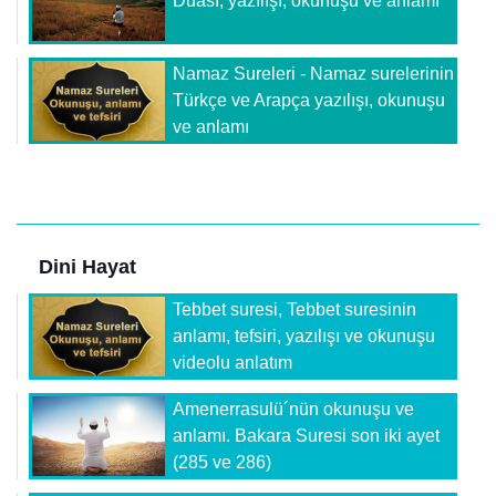
Duası, yazılışı, okunuşu ve anlamı
Namaz Sureleri - Namaz surelerinin
Türkçe ve Arapça yazılışı, okunuşu
ve anlamı
Dini Hayat
Tebbet suresi, Tebbet suresinin
anlamı, tefsiri, yazılışı ve okunuşu
videolu anlatım
Amenerrasulü´nün okunuşu ve
anlamı. Bakara Suresi son iki ayet
(285 ve 286)