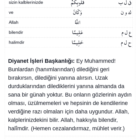
ق ل ب
قُلُوبِكُمْ
sizin kalblerinizde
ك و ن
وَكَانَ
ve
اللَّهُ
Allah
ع ل م
عَلِيمًا
bilendir
ح ل م
حَلِيمًا
halimdir
Diyanet İşleri Başkanlığı:
Ey Muhammed!
Bunlardan (hanımlarından) dilediğini geri
bırakırsın, dilediğini yanına alırsın. Uzak
durduklarından dilediklerini yanına almanda da
sana bir günah yoktur. Bu onların gözlerinin aydın
olması, üzülmemeleri ve hepsinin de kendilerine
verdiğine razı olmaları için daha uygundur. Allah,
kalplerinizdekini bilir. Allah, hakkıyla bilendir,
halîmdir. (Hemen cezalandırmaz, mühlet verir.)