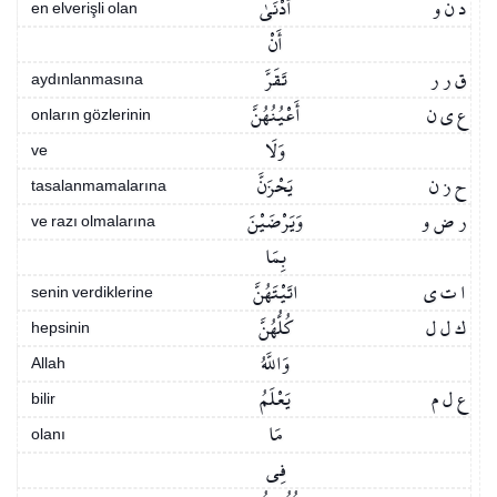
د ن و
أَدْنَىٰ
en elverişli olan
أَنْ
ق ر ر
تَقَرَّ
aydınlanmasına
ع ي ن
أَعْيُنُهُنَّ
onların gözlerinin
وَلَا
ve
ح ز ن
يَحْزَنَّ
tasalanmamalarına
ر ض و
وَيَرْضَيْنَ
ve razı olmalarına
بِمَا
ا ت ي
اتَيْتَهُنَّ
senin verdiklerine
ك ل ل
كُلُّهُنَّ
hepsinin
وَاللَّهُ
Allah
ع ل م
يَعْلَمُ
bilir
مَا
olanı
فِي