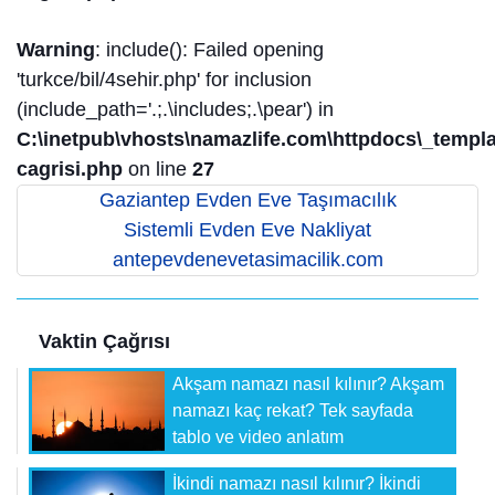
Warning
: include(): Failed opening
'turkce/bil/4sehir.php' for inclusion
(include_path='.;.\includes;.\pear') in
C:\inetpub\vhosts\namazlife.com\httpdocs\_templat
cagrisi.php
on line
27
Gaziantep Evden Eve Taşımacılık
Sistemli Evden Eve Nakliyat
antepevdenevetasimacilik.com
Vaktin Çağrısı
Akşam namazı nasıl kılınır? Akşam
namazı kaç rekat? Tek sayfada
tablo ve video anlatım
İkindi namazı nasıl kılınır? İkindi