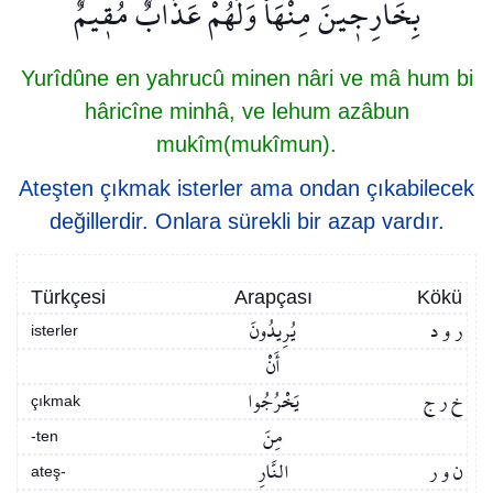
بِخَارِج۪ينَ مِنْهَاۘ وَلَهُمْ عَذَابٌ مُق۪يمٌ
Yurîdûne en yahrucû minen nâri ve mâ hum bi
hâricîne minhâ, ve lehum azâbun
mukîm(mukîmun).
Ateşten çıkmak isterler ama ondan çıkabilecek
değillerdir. Onlara sürekli bir azap vardır.
Türkçesi
Arapçası
Kökü
ر و د
يُرِيدُونَ
isterler
أَنْ
خ ر ج
يَخْرُجُوا
çıkmak
مِنَ
-ten
ن و ر
النَّارِ
ateş-