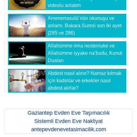
videolu anlatım
Amenerrasulü´nün okunuşu ve
anlamı. Bakara Suresi son iki ayet
(285 ve 286)
Allahümme inna nesteinuke ve
Allahümme iyyake na’budu, Kunut
Duaları
Abdest nasıl alınır? Namaz kılmak
için kadınlar ve erkekler nasıl
abdest alırlar?
Gaziantep Evden Eve Taşımacılık
Sistemli Evden Eve Nakliyat
antepevdenevetasimacilik.com