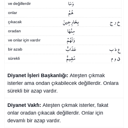
وَمَا
ve değillerdir
هُمْ
onlar
خ ر ج
بِخَارِجِينَ
çıkacak
مِنْهَا
oradan
وَلَهُمْ
ve onlar için vardır
ع ذ ب
عَذَابٌ
bir azab
ق و م
مُقِيمٌ
sürekli
Diyanet İşleri Başkanlığı:
Ateşten çıkmak
isterler ama ondan çıkabilecek değillerdir. Onlara
sürekli bir azap vardır.
Diyanet Vakfı:
Ateşten çıkmak isterler, fakat
onlar oradan çıkacak değillerdir. Onlar için
devamlı bir azap vardır.