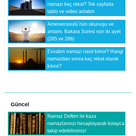
namazı kaç rekat? Tek sayfada
tablo ve video anlatım
Amenerrasulü´nün okunuşu ve
anlamı. Bakara Suresi son iki ayet
(285 ve 286)
Evvabin namazı nasıl kılınır? Hangi
namazdan sonra kaç rekat olarak
kılınır?
Güncel
Namaz Defteri ile kaza
namazlarınızı hesaplayarak kolayca
takip edebilirsiniz!