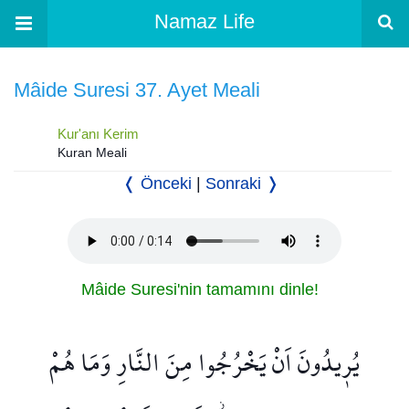
Namaz Life
Mâide Suresi 37. Ayet Meali
Kur'anı Kerim
Kuran Meali
❬ Önceki
|
Sonraki ❭
Mâide Suresi'nin tamamını dinle!
يُر۪يدُونَ اَنْ يَخْرُجُوا مِنَ النَّارِ وَمَا هُمْ