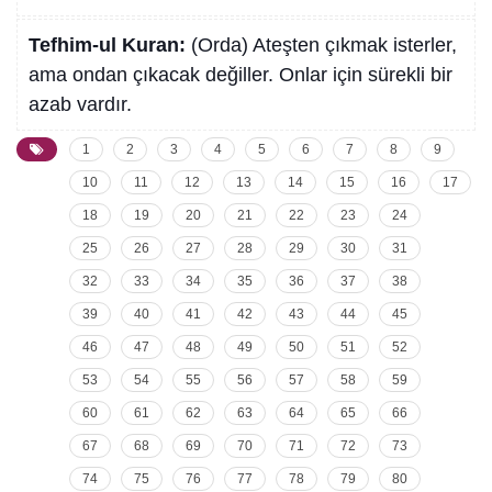
Tefhim-ul Kuran:
(Orda) Ateşten çıkmak isterler,
ama ondan çıkacak değiller. Onlar için sürekli bir
azab vardır.
1
2
3
4
5
6
7
8
9
10
11
12
13
14
15
16
17
18
19
20
21
22
23
24
25
26
27
28
29
30
31
32
33
34
35
36
37
38
39
40
41
42
43
44
45
46
47
48
49
50
51
52
53
54
55
56
57
58
59
60
61
62
63
64
65
66
67
68
69
70
71
72
73
74
75
76
77
78
79
80