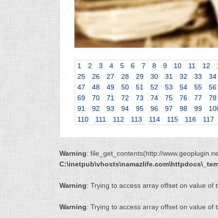
1
2
3
4
5
6
7
8
9
10
11
12
25
26
27
28
29
30
31
32
33
34
47
48
49
50
51
52
53
54
55
56
69
70
71
72
73
74
75
76
77
78
91
92
93
94
95
96
97
98
99
10
110
111
112
113
114
115
116
117
Warning
: file_get_contents(http://www.geoplugin.
C:\inetpub\vhosts\namazlife.com\httpdocs\_temp
Warning
: Trying to access array offset on value of 
Warning
: Trying to access array offset on value of 