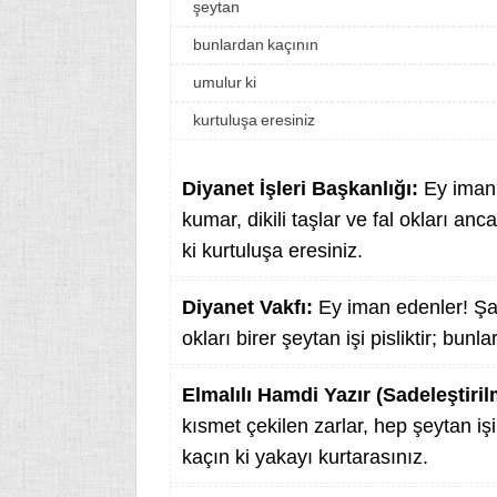
şeytan
bunlardan kaçının
umulur ki
kurtuluşa eresiniz
Diyanet İşleri Başkanlığı:
Ey iman 
kumar, dikili taşlar ve fal okları anca
ki kurtuluşa eresiniz.
Diyanet Vakfı:
Ey iman edenler! Şara
okları birer şeytan işi pisliktir; bun
Elmalılı Hamdi Yazır (Sadeleştiril
kısmet çekilen zarlar, hep şeytan iş
kaçın ki yakayı kurtarasınız.