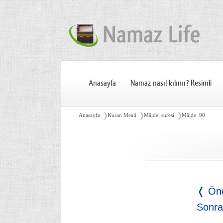
Anasayfa
Namaz nasıl kılınır? Resimli
❭
❭
❭
Anasayfa
Kuran Meali
Mâide suresi
Mâide 90
❬ Ön
Sonra