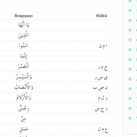
Arapçası
Kökü
يَا أَيُّهَا
الَّذِينَ
ا م ن
امَنُوا
إِنَّمَا
خ م ر
الْخَمْرُ
ي س ر
وَالْمَيْسِرُ
ن ص ب
وَالْأَنْصَابُ
ز ل م
وَالْأَزْلَامُ
ر ج س
رِجْسٌ
مِنْ
ع م ل
عَمَلِ