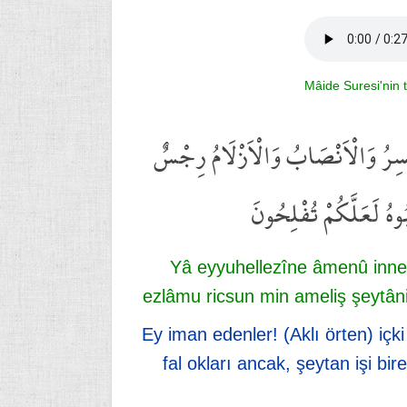
Mâide Suresi'nin 
مَيْسِرُ وَالْاَنْصَابُ وَالْاَزْلَامُ رِجْسٌ
ُ لَعَلَّكُمْ تُفْلِحُونَ
Yâ eyyuhellezîne âmenû inne
ezlâmu ricsun min ameliş şeytâni 
Ey iman edenler! (Aklı örten) içki 
fal okları ancak, şeytan işi bir