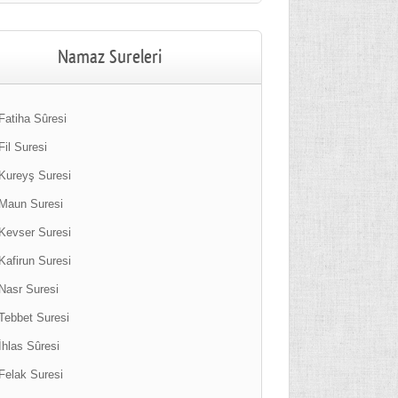
Namaz Sureleri
Fatiha Sûresi
Fil Suresi
Kureyş Suresi
Maun Suresi
Kevser Suresi
Kafirun Suresi
Nasr Suresi
Tebbet Suresi
İhlas Sûresi
Felak Suresi