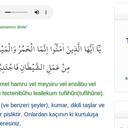
tamamını dinle!
يَٓا اَيُّهَا الَّذ۪ينَ اٰمَنُٓوا اِنَّمَا الْخَمْرُ وَالْ
مِنْ عَمَلِ الشَّيْطَانِ فَاجْتَنِبُوه
s
mel hamru vel meysiru vel ensâbu vel
fectenibûhu leallekum tuflihûn(tuflihûne).
(ve benzeri şeyler), kumar, dikili taşlar ve
er pisliktir. Onlardan kaçının ki kurtuluşa
eresiniz.