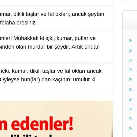
mar, dikili taşlar ve fal okları; ancak şeytan
 felaha eresiniz.
nler! Muhakkak ki içki, kumar, putlar ve
işinden olan murdar bir şeydir. Artık ondan
çki, kumar, dikili taşlar ve fal okları ancak
. Öyleyse bun(lar) dan kaçının; umulur ki