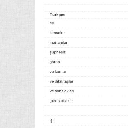
Türkçesi
ey
kimseler
inanan(lar)
şüphesiz
şarap
ve kumar
ve dikili taşlar
ve şans okları
(birer) pisliktir
işi