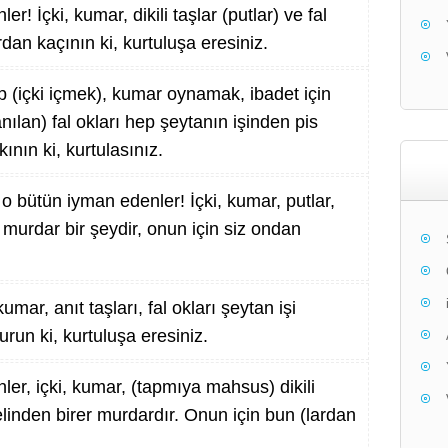
r! İçki, kumar, dikili taşlar (putlar) ve fal
ardan kaçının ki, kurtuluşa eresiniz.
 (içki içmek), kumar oynamak, ibadet için
lanılan) fal okları hep şeytanın işinden pis
ının ki, kurtulasınız.
o bütün iyman edenler! İçki, kumar, putlar,
 murdar bir şeydir, onun için siz ondan
umar, anıt taşları, fal okları şeytan işi
urun ki, kurtuluşa eresiniz.
er, içki, kumar, (tapmıya mahsus) dikili
elinden birer murdardır. Onun için bun (lardan