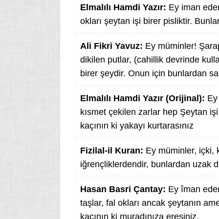
Elmalılı Hamdi Yazır:
Ey iman edenle
okları şeytan işi birer pisliktir. Bunl
Ali Fikri Yavuz:
Ey müminler! Şarap
dikilen putlar, (cahillik devrinde kul
birer şeydir. Onun için bunlardan sak
Elmalılı Hamdi Yazır (Orijinal):
Ey 
kısmet çekilen zarlar hep Şeytan işi
kaçının ki yakayı kurtarasınız
Fizilal-il Kuran:
Ey müminler, içki, k
iğrençliklerdendir, bunlardan uzak d
Hasan Basri Çantay:
Ey îman edenl
taşlar, fal okları ancak şeytanın am
kaçının ki muradınıza eresiniz.