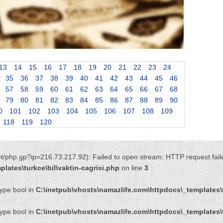
13
14
15
16
17
18
19
20
21
22
23
24
35
36
37
38
39
40
41
42
43
44
45
46
57
58
59
60
61
62
63
64
65
66
67
68
79
80
81
82
83
84
85
86
87
88
89
90
0
101
102
103
104
105
106
107
108
109
118
119
120
net/php.gp?ip=216.73.217.92): Failed to open stream: HTTP request fai
lates\turkce\bil\vaktin-cagrisi.php
on line
3
type bool in
C:\inetpub\vhosts\namazlife.com\httpdocs\_templates\t
type bool in
C:\inetpub\vhosts\namazlife.com\httpdocs\_templates\t