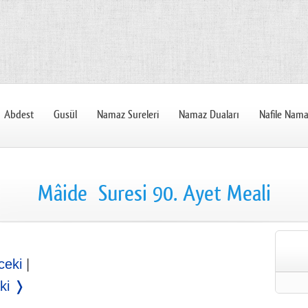
Abdest
Gusül
Namaz Sureleri
Namaz Duaları
Nafile Nama
Mâide Suresi 90. Ayet Meali
ceki
|
ki ❭