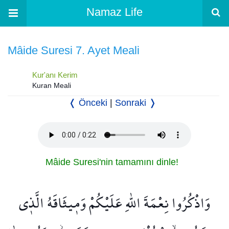
Namaz Life
Mâide Suresi 7. Ayet Meali
Kur'anı Kerim
Kuran Meali
❬ Önceki
|
Sonraki ❭
Mâide Suresi'nin tamamını dinle!
وَاذْكُرُوا نِعْمَةَ اللّٰهِ عَلَيْكُمْ وَم۪يثَاقَهُ الَّذ۪ي