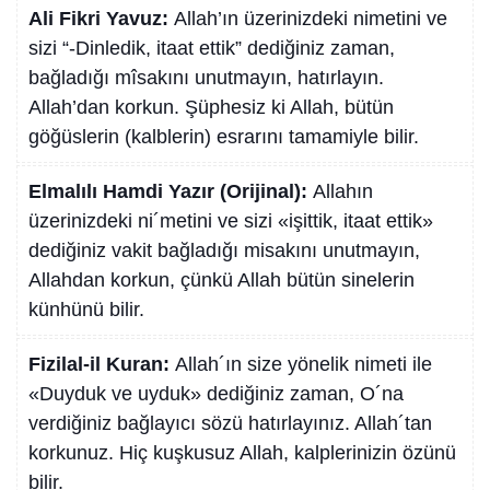
Ali Fikri Yavuz:
Allah’ın üzerinizdeki nimetini ve
sizi “-Dinledik, itaat ettik” dediğiniz zaman,
bağladığı mîsakını unutmayın, hatırlayın.
Allah’dan korkun. Şüphesiz ki Allah, bütün
göğüslerin (kalblerin) esrarını tamamiyle bilir.
Elmalılı Hamdi Yazır (Orijinal):
Allahın
üzerinizdeki ni´metini ve sizi «işittik, itaat ettik»
dediğiniz vakit bağladığı misakını unutmayın,
Allahdan korkun, çünkü Allah bütün sinelerin
künhünü bilir.
Fizilal-il Kuran:
Allah´ın size yönelik nimeti ile
«Duyduk ve uyduk» dediğiniz zaman, O´na
verdiğiniz bağlayıcı sözü hatırlayınız. Allah´tan
korkunuz. Hiç kuşkusuz Allah, kalplerinizin özünü
bilir.