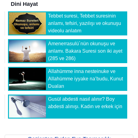
Dini Hayat
Tebbet suresi, Tebbet suresinin
anlamı, tefsiri, yazılışı ve okunuşu
videolu anlatım
Amenerrasulü´nün okunuşu ve
anlamı. Bakara Suresi son iki ayet
(285 ve 286)
Allahümme inna nesteinuke ve
Allahümme iyyake na’budu, Kunut
Duaları
Gusül abdesti nasıl alınır? Boy
abdesti alınışı. Kadın ve erkek için