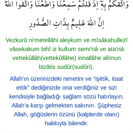
وَاثَقَكُمْ بِه۪ٓۙ اِذْ قُلْتُمْ سَمِعْنَا وَاَطَعْنَاۘ وَاتَّقُوا اللّٰهَۜ
اِنَّ اللّٰهَ عَل۪يمٌ بِذَاتِ الصُّدُورِ
Vezkurû ni’metellâhi aleykum ve mîsâkahullezî
vâsekakum bihî iz kultum semi’nâ ve ata’nâ
vettekûllâh(vettekûllâhe) innallâhe alîmun
bizâtis sudûr(sudûri).
Allah’ın üzerinizdeki nimetini ve “işittik, itaat
ettik” dediğinizde ona verdiğiniz ve sizi
kendisiyle bağladığı sağlam sözü hatırlayın.
Allah’a karşı gelmekten sakının. Şüphesiz
Allah, göğüslerin özünü (kalplerde olanı)
hakkıyla bilendir.