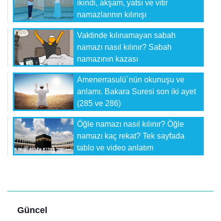
ikindi, akşam, yatsı ve vitir
namazlarının kılınışı
Vaktinde kılınamayan sabah
namazı nasıl kılınır? Sabah
namazının kazası
Amenerrasulü´nün okunuşu ve
anlamı. Bakara Suresi son iki ayet
(285 ve 286)
Öğle namazı nasıl kılınır? Öğle
namazı kaç rekat? Tek sayfada
tablo ve video anlatım
Güncel