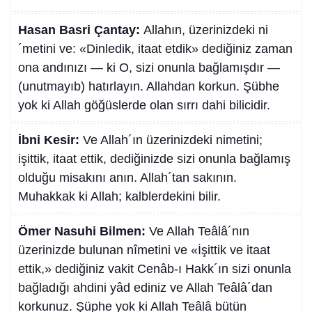
Hasan Basri Çantay:
Allahın, üzerinizdeki ni
´metini ve: «Dinledik, itaat etdik» dediğiniz zaman
ona andınızı — ki O, sizi onunla bağlamışdır —
(unutmayıb) hatırlayın. Allahdan korkun. Şübhe
yok ki Allah göğüslerde olan sırrı dahi bilicidir.
İbni Kesir:
Ve Allah´ın üzerinizdeki nimetini;
işittik, itaat ettik, dediğinizde sizi onunla bağlamış
olduğu misakını anın. Allah´tan sakının.
Muhakkak ki Allah; kalblerdekini bilir.
Ömer Nasuhi Bilmen:
Ve Allah Teâlâ´nın
üzerinizde bulunan nîmetini ve «İşittik ve itaat
ettik,» dediğiniz vakit Cenâb-ı Hakk´ın sizi onunla
bağladığı ahdini yâd ediniz ve Allah Teâlâ´dan
korkunuz. Şüphe yok ki Allah Teâlâ bütün