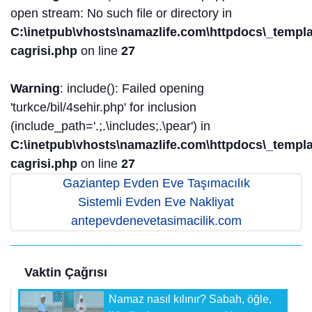
open stream: No such file or directory in
C:\inetpub\vhosts\namazlife.com\httpdocs\_templat
cagrisi.php
on line
27
Warning
: include(): Failed opening
'turkce/bil/4sehir.php' for inclusion
(include_path='.;.\includes;.\pear') in
C:\inetpub\vhosts\namazlife.com\httpdocs\_templat
cagrisi.php
on line
27
Gaziantep Evden Eve Taşımacılık
Sistemli Evden Eve Nakliyat
antepevdenevetasimacilik.com
Vaktin Çağrısı
Namaz nasıl kılınır? Sabah, öğle,