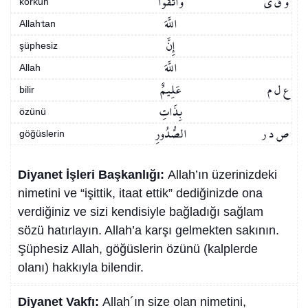
و ق ي
وَاتَّقُوا
korkun
اللَّهَ
Allah’tan
إِنَّ
şüphesiz
اللَّهَ
Allah
ع ل م
عَلِيمٌ
bilir
بِذَاتِ
özünü
ص د ر
الصُّدُورِ
göğüslerin
Diyanet İşleri Başkanlığı:
Allah’ın üzerinizdeki
nimetini ve “işittik, itaat ettik” dediğinizde ona
verdiğiniz ve sizi kendisiyle bağladığı sağlam
sözü hatırlayın. Allah’a karşı gelmekten sakının.
Şüphesiz Allah, göğüslerin özünü (kalplerde
olanı) hakkıyla bilendir.
Diyanet Vakfı:
Allah´ın size olan nimetini,