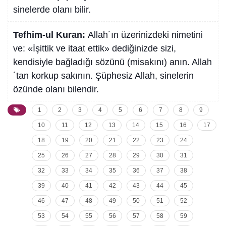
sinelerde olanı bilir.
Tefhim-ul Kuran:
Allah´ın üzerinizdeki nimetini
ve: «İşittik ve itaat ettik» dediğinizde sizi,
kendisiyle bağladığı sözünü (misakını) anın. Allah
´tan korkup sakının. Şüphesiz Allah, sinelerin
özünde olanı bilendir.
1
2
3
4
5
6
7
8
9
10
11
12
13
14
15
16
17
18
19
20
21
22
23
24
25
26
27
28
29
30
31
32
33
34
35
36
37
38
39
40
41
42
43
44
45
46
47
48
49
50
51
52
53
54
55
56
57
58
59