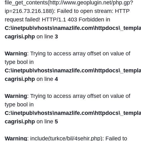
file_get_contents(http://www.geoplugin.net/php.gp?
ip=216.73.216.188): Failed to open stream: HTTP
request failed! HTTP/1.1 403 Forbidden in
C:\inetpub\vhosts\namazlife.com\httpdocs\_templat
cagrisi.php
on line
3
Warning
: Trying to access array offset on value of
type bool in
C:\inetpub\vhosts\namazlife.com\httpdocs\_templat
cagrisi.php
on line
4
Warning
: Trying to access array offset on value of
type bool in
C:\inetpub\vhosts\namazlife.com\httpdocs\_templat
cagrisi.php
on line
5
Warning
: include(turkce/bil/4sehir.php): Failed to