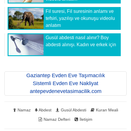
Fil suresi, Fil suresinin anlamı ve
tefsiri, yazılışı ve okunuşu videolu
anlatım
Gusül abdesti nasıl alınır? Boy
abdesti alınışı. Kadın ve erkek için
Gaziantep Evden Eve Taşımacılık
Sistemli Evden Eve Nakliyat
antepevdenevetasimacilik.com
Namaz
Abdest
Gusül Abdesti
Kuran Meali
Namaz Defteri
İletişim