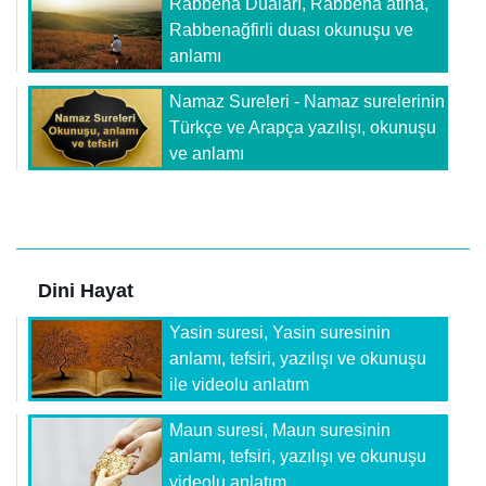
Rabbena Duaları, Rabbena atina,
Rabbenağfirli duası okunuşu ve
anlamı
Namaz Sureleri - Namaz surelerinin
Türkçe ve Arapça yazılışı, okunuşu
ve anlamı
Dini Hayat
Yasin suresi, Yasin suresinin
anlamı, tefsiri, yazılışı ve okunuşu
ile videolu anlatım
Maun suresi, Maun suresinin
anlamı, tefsiri, yazılışı ve okunuşu
videolu anlatım