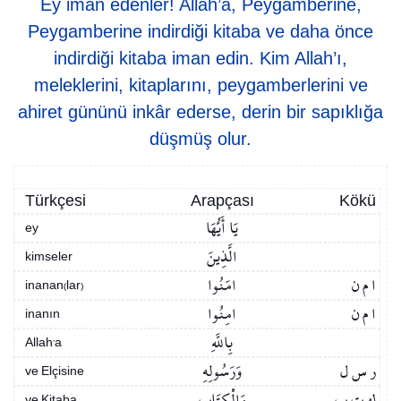
Ey iman edenler! Allah’a, Peygamberine,
Peygamberine indirdiği kitaba ve daha önce
indirdiği kitaba iman edin. Kim Allah’ı,
meleklerini, kitaplarını, peygamberlerini ve
ahiret gününü inkâr ederse, derin bir sapıklığa
düşmüş olur.
Türkçesi
Arapçası
Kökü
يَا أَيُّهَا
ey
الَّذِينَ
kimseler
ا م ن
امَنُوا
inanan(lar)
ا م ن
امِنُوا
inanın
بِاللَّهِ
Allah’a
ر س ل
وَرَسُولِهِ
ve Elçisine
ك ت ب
وَالْكِتَابِ
ve Kitaba