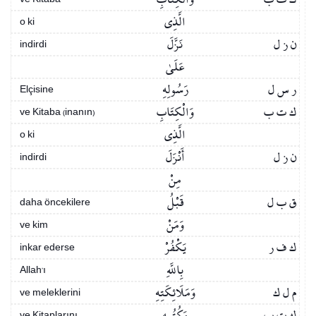
الَّذِي
o ki
ن ز ل
نَزَّلَ
indirdi
عَلَىٰ
ر س ل
رَسُولِهِ
Elçisine
ك ت ب
وَالْكِتَابِ
ve Kitaba (inanın)
الَّذِي
o ki
ن ز ل
أَنْزَلَ
indirdi
مِنْ
ق ب ل
قَبْلُ
daha öncekilere
وَمَنْ
ve kim
ك ف ر
يَكْفُرْ
inkar ederse
بِاللَّهِ
Allah’ı
م ل ك
وَمَلَائِكَتِهِ
ve meleklerini
ك ت ب
وَكُتُبِهِ
ve Kitaplarını