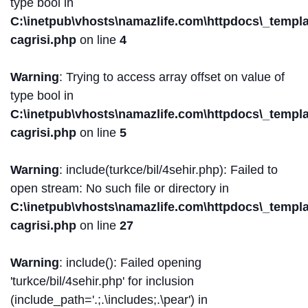
type bool in
C:\inetpub\vhosts\namazlife.com\httpdocs\_templat
cagrisi.php
on line
4
Warning
: Trying to access array offset on value of
type bool in
C:\inetpub\vhosts\namazlife.com\httpdocs\_templat
cagrisi.php
on line
5
Warning
: include(turkce/bil/4sehir.php): Failed to
open stream: No such file or directory in
C:\inetpub\vhosts\namazlife.com\httpdocs\_templat
cagrisi.php
on line
27
Warning
: include(): Failed opening
'turkce/bil/4sehir.php' for inclusion
(include_path='.;.\includes;.\pear') in