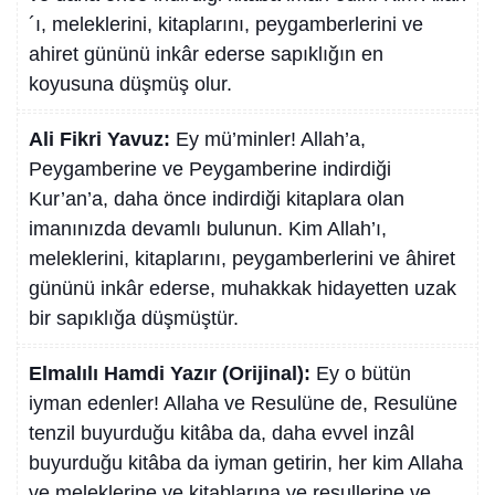
´ı, meleklerini, kitaplarını, peygamberlerini ve
ahiret gününü inkâr ederse sapıklığın en
koyusuna düşmüş olur.
Ali Fikri Yavuz:
Ey mü’minler! Allah’a,
Peygamberine ve Peygamberine indirdiği
Kur’an’a, daha önce indirdiği kitaplara olan
imanınızda devamlı bulunun. Kim Allah’ı,
meleklerini, kitaplarını, peygamberlerini ve âhiret
gününü inkâr ederse, muhakkak hidayetten uzak
bir sapıklığa düşmüştür.
Elmalılı Hamdi Yazır (Orijinal):
Ey o bütün
iyman edenler! Allaha ve Resulüne de, Resulüne
tenzil buyurduğu kitâba da, daha evvel inzâl
buyurduğu kitâba da iyman getirin, her kim Allaha
ve meleklerine ve kitablarına ve resullerine ve