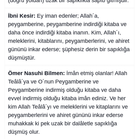
(doğru yoldan) uzak bir sapıklıkla sapıb gitmişdir.
İbni Kesir:
Ey iman edenler; Allah´a,
peygamberine, peygamberine indirdiği kitaba ve
daha önce indirdiği kitaba inanın. Kim, Allah´ı,
meleklerini, kitablarını, peygamberlerini, ve ahiret
gününü inkar ederse; şüphesiz derin bir sapıklığa
düşmüştür.
Ömer Nasuhi Bilmen:
İmân etmiş olanlar! Allah
Teâlâ´ya ve O´nun Peygamberine ve
Peygamberine indirmiş olduğu kitaba ve daha
evvel indirmiş olduğu kitaba imân ediniz. Ve her
kim Allah Teâlâ´yı ve meleklerini ve kitaplarını ve
peygamberlerini ve ahiret gününü inkar ederse
muhakkak ki pek uzak bir dalâletle sapıklığa
düşmüş olur.