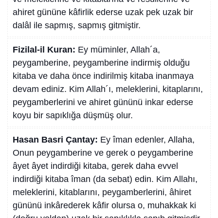
ahiret gününe kâfirlik ederse uzak pek uzak bir
dalâl ile sapmış, sapmış gitmiştir.
Fizilal-il Kuran:
Ey müminler, Allah´a,
peygamberine, peygamberine indirmiş olduğu
kitaba ve daha önce indirilmiş kitaba inanmaya
devam ediniz. Kim Allah´ı, meleklerini, kitaplarını,
peygamberlerini ve ahiret gününü inkar ederse
koyu bir sapıklığa düşmüş olur.
Hasan Basri Çantay:
Ey îman edenler, Allaha,
Onun peygamberine ve gerek o peygamberine
âyet âyet indirdiği kitaba, gerek daha evvel
indirdiği kitaba îman (da sebat) edin. Kim Allahı,
meleklerini, kitablarını, peygamberlerini, âhiret
gününü inkârederek kâfir olursa o, muhakkak ki