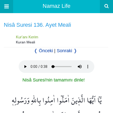
Namaz Life
Nisâ Suresi 136. Ayet Meali
Kur'anı Kerim
Kuran Meali
❬ Önceki
|
Sonraki ❭
Nisâ Suresi'nin tamamını dinle!
يَٓا اَيُّهَا الَّذ۪ينَ اٰمَنُٓوا اٰمِنُوا بِاللّٰهِ وَرَسُولِه۪