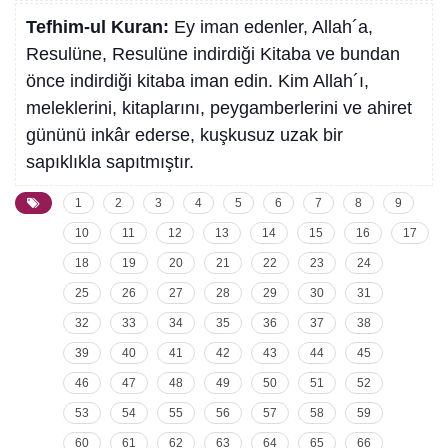
Tefhim-ul Kuran:
Ey iman edenler, Allah´a,
Resulüne, Resulüne indirdiği Kitaba ve bundan
önce indirdiği kitaba iman edin. Kim Allah´ı,
meleklerini, kitaplarını, peygamberlerini ve ahiret
gününü inkâr ederse, kuşkusuz uzak bir
sapıklıkla sapıtmıştır.
1
2
3
4
5
6
7
8
9
10
11
12
13
14
15
16
17
18
19
20
21
22
23
24
25
26
27
28
29
30
31
32
33
34
35
36
37
38
39
40
41
42
43
44
45
46
47
48
49
50
51
52
53
54
55
56
57
58
59
60
61
62
63
64
65
66