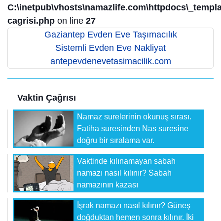
C:\inetpub\vhosts\namazlife.com\httpdocs\_templat
cagrisi.php
on line
27
Gaziantep Evden Eve Taşımacılık
Sistemli Evden Eve Nakliyat
antepevdenevetasimacilik.com
Vaktin Çağrısı
Namaz surelerinin okunuş sırası.
Fatiha suresinden Nas suresine
doğru bir sıralama var.
Vaktinde kılınamayan sabah
namazı nasıl kılınır? Sabah
namazının kazası
İşrak namazı nasıl kılınır? Güneş
doğduktan hemen sonra kılınır. İki