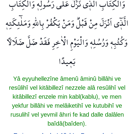
وَالْكِتَابِ الَّذ۪ي نَزَّلَ عَلٰى رَسُولِه۪ وَالْكِتَابِ
الَّذ۪ٓي اَنْزَلَ مِنْ قَبْلُۜ وَمَنْ يَكْفُرْ بِاللّٰهِ وَمَلٰٓئِكَتِه۪
وَكُتُبِه۪ وَرُسُلِه۪ وَالْيَوْمِ الْاٰخِرِ فَقَدْ ضَلَّ ضَلَالًا
بَع۪يدًا
Yâ eyyuhellezîne âmenû âminû billâhi ve
resûlihî vel kitâbillezî nezzele alâ resûlihî vel
kitâbillezî enzele min kabl(kablu), ve men
yekfur billâhi ve melâiketihî ve kutubihî ve
rusulihî vel yevmil âhıri fe kad dalle dalâlen
baîdâ(baîden).