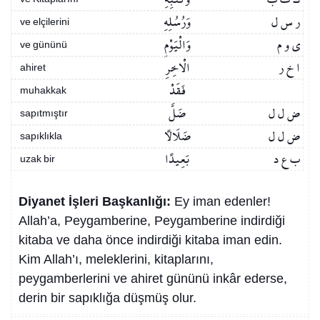
ر س ل
وَرُسُلِهِ
ve elçilerini
ي و م
وَالْيَوْمِ
ve gününü
ا خ ر
الْاخِرِ
ahiret
فَقَدْ
muhakkak
ض ل ل
ضَلَّ
sapıtmıştır
ض ل ل
ضَلَالًا
sapıklıkla
ب ع د
بَعِيدًا
uzak bir
Diyanet İşleri Başkanlığı:
Ey iman edenler!
Allah’a, Peygamberine, Peygamberine indirdiği
kitaba ve daha önce indirdiği kitaba iman edin.
Kim Allah’ı, meleklerini, kitaplarını,
peygamberlerini ve ahiret gününü inkâr ederse,
derin bir sapıklığa düşmüş olur.