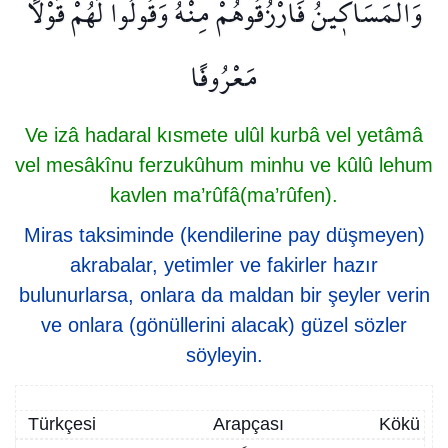
وَالْمَسَاك۪ينُ فَارْزُقُوهُمْ مِنْهُ وَقُولُوا لَهُمْ قَوْلًا
مَعْرُوفًا
Ve izâ hadaral kısmete ulûl kurbâ vel yetâmâ
vel mesâkînu ferzukûhum minhu ve kûlû lehum
kavlen ma’rûfâ(ma’rûfen).
Miras taksiminde (kendilerine pay düşmeyen)
akrabalar, yetimler ve fakirler hazır
bulunurlarsa, onlara da maldan bir şeyler verin
ve onlara (gönüllerini alacak) güzel sözler
söyleyin.
Türkçesi
Arapçası
Kökü