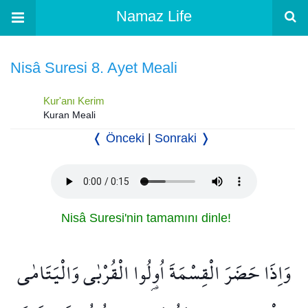
Namaz Life
Nisâ Suresi 8. Ayet Meali
Kur'anı Kerim
Kuran Meali
❬ Önceki
|
Sonraki ❭
Nisâ Suresi'nin tamamını dinle!
وَاِذَا حَضَرَ الْقِسْمَةَ اُو۬لُوا الْقُرْبٰى وَالْيَتَامٰى