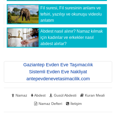
Fil suresi, Fil suresinin anlamı ve
tefsiri, yazılışı ve okunuşu videolu
anlatım
Abdest nasıl alınır? Namaz kılmak
için kadınlar ve erkekler nasıl
abdest alırlar?
Gaziantep Evden Eve Taşımacılık
Sistemli Evden Eve Nakliyat
antepevdenevetasimacilik.com
Namaz
Abdest
Gusül Abdesti
Kuran Meali
Namaz Defteri
İletişim