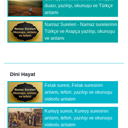
duası, yazılışı, okunuşu ve Türkçe
anlamı
Namaz Sureleri - Namaz surelerinin
Türkçe ve Arapça yazılışı, okunuşu
ve anlamı
Dini Hayat
Felak suresi, Felak suresinin
anlamı, tefsiri, yazılışı ve okunuşu
videolu anlatım
Kureyş suresi, Kureyş suresinin
anlamı, tefsiri, yazılışı ve okunuşu
videolu anlatım