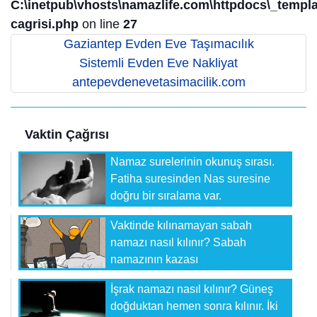
C:\inetpub\vhosts\namazlife.com\httpdocs\_templat
cagrisi.php
on line
27
Gaziantep Evden Eve Taşımacılık
Sistemli Evden Eve Nakliyat
antepevdenevetasimacilik.com
Vaktin Çağrısı
Namaz surelerinin okunuş sırası.
Fatiha suresinden Nas suresine
doğru bir sıralama var.
Vaktinde kılınamayan sabah
namazı nasıl kılınır? Sabah
namazının kazası
İşrak namazı nasıl kılınır? Güneş
doğduktan hemen sonra kılınır. İki