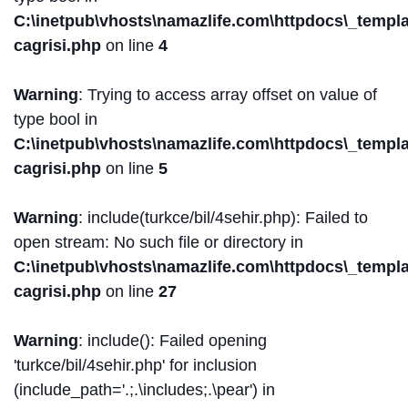
C:\inetpub\vhosts\namazlife.com\httpdocs\_templat
cagrisi.php
on line
4
Warning
: Trying to access array offset on value of
type bool in
C:\inetpub\vhosts\namazlife.com\httpdocs\_templat
cagrisi.php
on line
5
Warning
: include(turkce/bil/4sehir.php): Failed to
open stream: No such file or directory in
C:\inetpub\vhosts\namazlife.com\httpdocs\_templat
cagrisi.php
on line
27
Warning
: include(): Failed opening
'turkce/bil/4sehir.php' for inclusion
(include_path='.;.\includes;.\pear') in