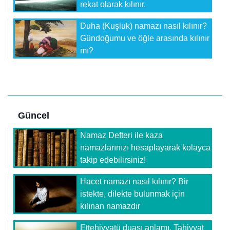
rekat olarak kılınır.
Duha (Kuşluk) namazı nasıl kılınır?
Gündoğumu ve öğle arasında kılınır
mı?
Güncel
Namaz Defteri ile kaza
namazlarınızı hesaplayarak kolayca
takip edebilirsiniz!
Hacet namazı nasıl kılınır? Bir
istekte, dilekte bulunmak için
kılınan namazdır
Ettehiyyatü duası anlamı, Tahiyyat