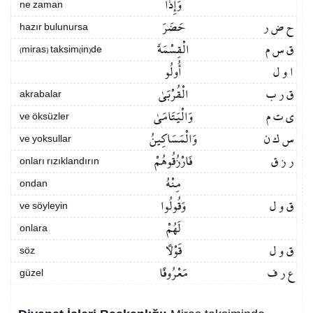
وَإِذَا
ne zaman
ح ض ر
حَضَرَ
hazır bulunursa
ق س م
الْقِسْمَةَ
(miras) taksim(in)de
ا و ل
أُولُو
ق ر ب
الْقُرْبَىٰ
akrabalar
ي ت م
وَالْيَتَامَىٰ
ve öksüzler
س ك ن
وَالْمَسَاكِينُ
ve yoksullar
ر ز ق
فَارْزُقُوهُمْ
onları rızıklandırın
مِنْهُ
ondan
ق و ل
وَقُولُوا
ve söyleyin
لَهُمْ
onlara
ق و ل
قَوْلًا
söz
ع ر ف
مَعْرُوفًا
güzel