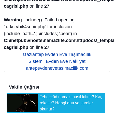
cagrisi.php
on line
27
Warning
: include(): Failed opening
'turkce/bil/4sehir.php' for inclusion
(include_path='.;.\includes;.\pear') in
C:\inetpub\vhosts\namazlife.com\httpdocs\_templat
cagrisi.php
on line
27
Gaziantep Evden Eve Taşımacılık
Sistemli Evden Eve Nakliyat
antepevdenevetasimacilik.com
Vaktin Çağrısı
Teheccüd namazı nasıl kılınır? Kaç
rekattır? Hangi dua ve sureler
okunur?