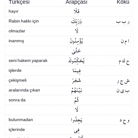
Türkçesi
Arapçası
Kökü
فَلَا
hayır
ر ب ب
وَرَبِّكَ
Rabin hakkı için
لَا
olmazlar
ا م ن
يُؤْمِنُونَ
inanmış
حَتَّىٰ
ح ك م
يُحَكِّمُوكَ
seni hakem yaparak
فِيمَا
işlerde
ش ج ر
شَجَرَ
çekişmeli
ب ي ن
بَيْنَهُمْ
aralarında çıkan
ثُمَّ
sonra da
لَا
و ج د
يَجِدُوا
bulunmadan
فِي
içlerinde