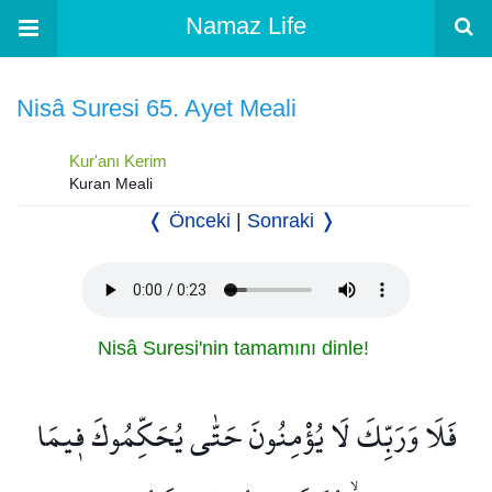
Namaz Life
Nisâ Suresi 65. Ayet Meali
Kur'anı Kerim
Kuran Meali
❬ Önceki
|
Sonraki ❭
Nisâ Suresi'nin tamamını dinle!
فَلَا وَرَبِّكَ لَا يُؤْمِنُونَ حَتّٰى يُحَكِّمُوكَ ف۪يمَا