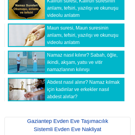
Kafirun suresi, Kafirun suresinin
anlamı, tefsiri, yazılışı ve okunuşu
videolu anlatım
Maun suresi, Maun suresinin
anlamı, tefsiri, yazılışı ve okunuşu
videolu anlatım
Namaz nasıl kılınır? Sabah, öğle,
ikindi, akşam, yatsı ve vitir
namazlarının kılınışı
Abdest nasıl alınır? Namaz kılmak
için kadınlar ve erkekler nasıl
abdest alırlar?
Gaziantep Evden Eve Taşımacılık
Sistemli Evden Eve Nakliyat