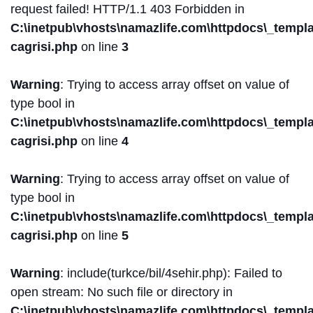
request failed! HTTP/1.1 403 Forbidden in
C:\inetpub\vhosts\namazlife.com\httpdocs\_templat
cagrisi.php
on line
3
Warning
: Trying to access array offset on value of
type bool in
C:\inetpub\vhosts\namazlife.com\httpdocs\_templat
cagrisi.php
on line
4
Warning
: Trying to access array offset on value of
type bool in
C:\inetpub\vhosts\namazlife.com\httpdocs\_templat
cagrisi.php
on line
5
Warning
: include(turkce/bil/4sehir.php): Failed to
open stream: No such file or directory in
C:\inetpub\vhosts\namazlife.com\httpdocs\_templat