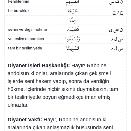
ن ف س
أَنْفُسِهِمْ
kendilerinin
ح ر ج
حَرَجًا
bir burukluk
مِمَّا
ق ض ي
قَضَيْتَ
senin verdiğin hükme
س ل م
وَيُسَلِّمُوا
ve teslim olmadıkça
س ل م
تَسْلِيمًا
tam bir teslimiyetle
Diyanet İşleri Başkanlığı:
Hayır! Rabbine
andolsun ki onlar, aralarında çıkan çekişmeli
işlerde seni hakem yapıp, sonra da verdiğin
hükme, içlerinde hiçbir sıkıntı duymaksızın, tam
bir teslimiyetle boyun eğmedikçe iman etmiş
olmazlar.
Diyanet Vakfı:
Hayır, Rabbine andolsun ki
aralarında çıkan anlaşmazlık hususunda seni