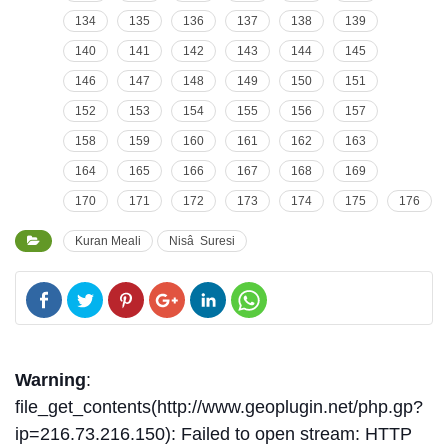
134
135
136
137
138
139
140
141
142
143
144
145
146
147
148
149
150
151
152
153
154
155
156
157
158
159
160
161
162
163
164
165
166
167
168
169
170
171
172
173
174
175
176
Kuran Meali
Nisâ Suresi
Warning
:
file_get_contents(http://www.geoplugin.net/php.gp?
ip=216.73.216.150): Failed to open stream: HTTP