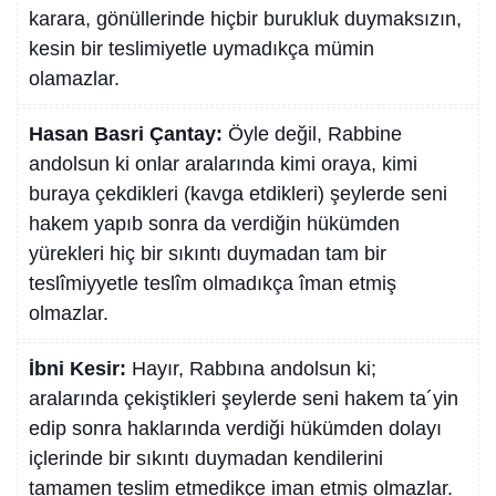
karara, gönüllerinde hiçbir burukluk duymaksızın,
kesin bir teslimiyetle uymadıkça mümin
olamazlar.
Hasan Basri Çantay:
Öyle değil, Rabbine
andolsun ki onlar aralarında kimi oraya, kimi
buraya çekdikleri (kavga etdikleri) şeylerde seni
hakem yapıb sonra da verdiğin hükümden
yürekleri hiç bir sıkıntı duymadan tam bir
teslîmiyyetle teslîm olmadıkça îman etmiş
olmazlar.
İbni Kesir:
Hayır, Rabbına andolsun ki;
aralarında çekiştikleri şeylerde seni hakem ta´yin
edip sonra haklarında verdiği hükümden dolayı
içlerinde bir sıkıntı duymadan kendilerini
tamamen teslim etmedikçe iman etmiş olmazlar.