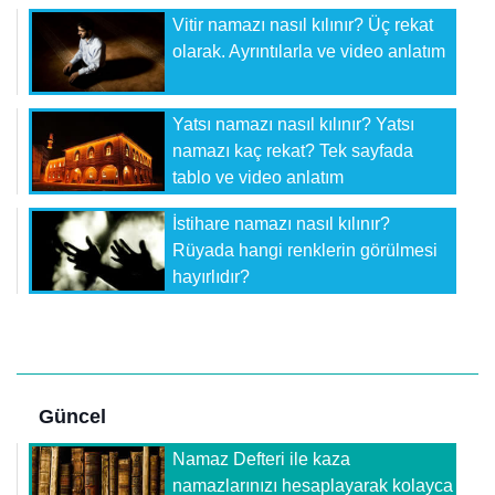
Vitir namazı nasıl kılınır? Üç rekat
olarak. Ayrıntılarla ve video anlatım
Yatsı namazı nasıl kılınır? Yatsı
namazı kaç rekat? Tek sayfada
tablo ve video anlatım
İstihare namazı nasıl kılınır?
Rüyada hangi renklerin görülmesi
hayırlıdır?
Güncel
Namaz Defteri ile kaza
namazlarınızı hesaplayarak kolayca