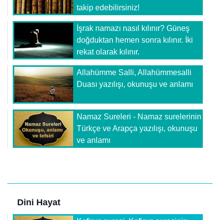
takip edebilirsiniz!
İşrak namazı nasıl kılınır? Güneş
doğduktan hemen sonra kılınır. İki
rekat olarak kılınır.
Allahümme Salli, Allahümmesalli
Duası yazılışı, okunuşu ve anlamı
Namaz Sureleri - Namaz surelerinin
Türkçe ve Arapça yazılışı, okunuşu
ve anlamı
Dini Hayat