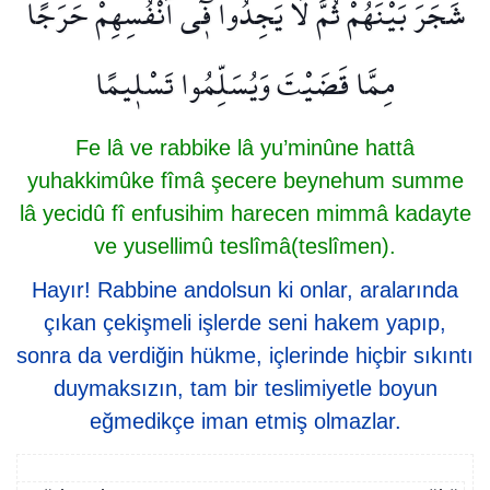
شَجَرَ بَيْنَهُمْۙ ثُمَّ لَا يَجِدُوا ف۪ٓي اَنْفُسِهِمْ حَرَجًا
مِمَّا قَضَيْتَ وَيُسَلِّمُوا تَسْل۪يمًا
Fe lâ ve rabbike lâ yu’minûne hattâ
yuhakkimûke fîmâ şecere beynehum summe
lâ yecidû fî enfusihim harecen mimmâ kadayte
ve yusellimû teslîmâ(teslîmen).
Hayır! Rabbine andolsun ki onlar, aralarında
çıkan çekişmeli işlerde seni hakem yapıp,
sonra da verdiğin hükme, içlerinde hiçbir sıkıntı
duymaksızın, tam bir teslimiyetle boyun
eğmedikçe iman etmiş olmazlar.