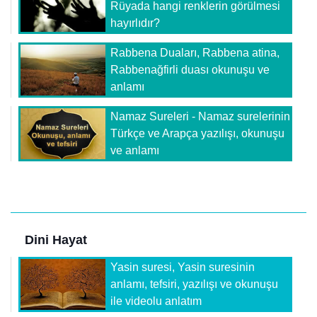
Rüyada hangi renklerin görülmesi
hayırlıdır?
Rabbena Duaları, Rabbena atina,
Rabbenağfirli duası okunuşu ve
anlamı
Namaz Sureleri - Namaz surelerinin
Türkçe ve Arapça yazılışı, okunuşu
ve anlamı
Dini Hayat
Yasin suresi, Yasin suresinin
anlamı, tefsiri, yazılışı ve okunuşu
ile videolu anlatım