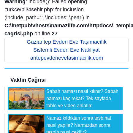
Warning
: include(): Failed opening
'turkce/bil/4sehir.php' for inclusion
(include_path='.;.\includes;.\pear') in
C:\inetpub\vhosts\namazlife.com\httpdocs\_templat
cagrisi.php
on line
27
Gaziantep Evden Eve Taşımacılık
Sistemli Evden Eve Nakliyat
antepevdenevetasimacilik.com
Vaktin Çağrısı
Sabah namazı nasıl kılınır? Sabah
namazı kaç rekat? Tek sayfada
tablo ve video anlatım
Namaz kıldıktan sonra tesbihat
nasıl yapılır? Namazdan sonra
tespih nasıl çekilir?