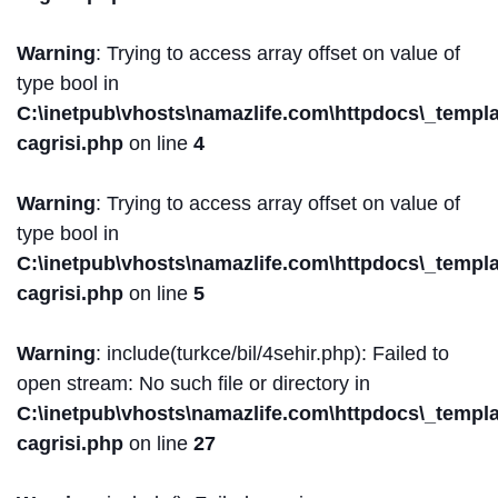
Warning
: Trying to access array offset on value of
type bool in
C:\inetpub\vhosts\namazlife.com\httpdocs\_templat
cagrisi.php
on line
4
Warning
: Trying to access array offset on value of
type bool in
C:\inetpub\vhosts\namazlife.com\httpdocs\_templat
cagrisi.php
on line
5
Warning
: include(turkce/bil/4sehir.php): Failed to
open stream: No such file or directory in
C:\inetpub\vhosts\namazlife.com\httpdocs\_templat
cagrisi.php
on line
27