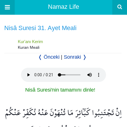
Namaz Life
Nisâ Suresi 31. Ayet Meali
Kur'anı Kerim
Kuran Meali
❬ Önceki
|
Sonraki ❭
Nisâ Suresi'nin tamamını dinle!
اِنْ تَجْتَنِبُوا كَبَٓائِرَ مَا تُنْهَوْنَ عَنْهُ نُكَفِّرْ عَنْكُمْ