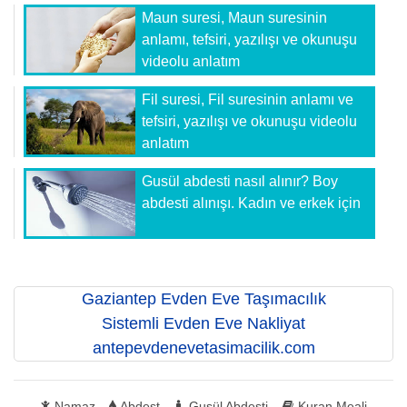
Maun suresi, Maun suresinin
anlamı, tefsiri, yazılışı ve okunuşu
videolu anlatım
Fil suresi, Fil suresinin anlamı ve
tefsiri, yazılışı ve okunuşu videolu
anlatım
Gusül abdesti nasıl alınır? Boy
abdesti alınışı. Kadın ve erkek için
Gaziantep Evden Eve Taşımacılık
Sistemli Evden Eve Nakliyat
antepevdenevetasimacilik.com
Namaz
Abdest
Gusül Abdesti
Kuran Meali