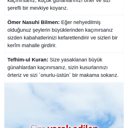
kaçınırsanız; küçük günahlarınızı örter ve sizi
şerefli bir mevkiye koyarız.
Ömer Nasuhi Bilmen:
Eğer nehyedilmiş
olduğunuz şeylerin büyüklerinden kaçınırsanız
sizden kabahatlerinizi kefaretlendirir ve sizleri bir
kerîm mahalle girdirir.
Tefhim-ul Kuran:
Size yasaklanan büyük
günahlardan kaçınırsanız, sizin kusurlarınızı
örteriz ve sizi ´onurlu-üstün´ bir makama sokarız.