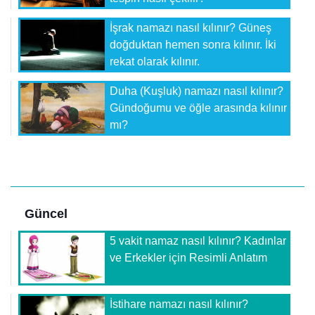
İşrak namazı nasıl kılınır? Güneş
doğduktan hemen sonra kılınır. İki
rekat olarak kılınır.
Duha (Kuşluk) namazı nasıl kılınır?
Gündoğumu ve öğle arasında kılınır
mı?
Güncel
5 vakit namaz nasıl kılınır? Kadınlar
ve Erkekler için Resimli Anlatım
İstihare namazı nasıl kılınır?