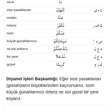
مَا
ne ki
ن ه ي
تُنْهَوْنَ
size yasaklanan
عَنْهُ
ondan
ك ف ر
نُكَفِّرْ
örteriz
عَنْكُمْ
sizin
س و ا
سَيِّئَاتِكُمْ
küçük günahlarınızı
د خ ل
وَنُدْخِلْكُمْ
ve sizi sokarız
د خ ل
مُدْخَلًا
bir yere
ك ر م
كَرِيمًا
güzel
Diyanet İşleri Başkanlığı:
Eğer size yasaklanan
(günah)ların büyüklerinden kaçınırsanız, sizin
küçük günahlarınızı örteriz ve sizi güzel bir yere
koyarız.