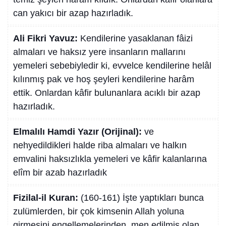
can yakıcı bir azap hazırladık.
Ali Fikri Yavuz:
Kendilerine yasaklanan fâizi
almaları ve haksız yere insanların mallarını
yemeleri sebebiyledir ki, evvelce kendilerine helâl
kılınmış pak ve hoş şeyleri kendilerine harâm
ettik. Onlardan kâfir bulunanlara acıklı bir azap
hazırladık.
Elmalılı Hamdi Yazır (Orijinal):
ve
nehyedildikleri halde riba almaları ve halkın
emvalini haksızlıkla yemeleri ve kâfir kalanlarına
elîm bir azab hazırladık
Fizilal-il Kuran:
(160-161) İşte yaptıkları bunca
zulümlerden, bir çok kimsenin Allah yoluna
girmesini engellemelerinden, men edilmiş olan