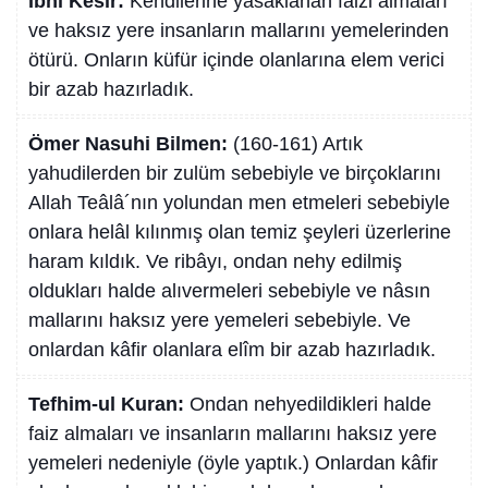
İbni Kesir:
Kendilerine yasaklanan faizi almaları
ve haksız yere insanların mallarını yemelerinden
ötürü. Onların küfür içinde olanlarına elem verici
bir azab hazırladık.
Ömer Nasuhi Bilmen:
(160-161) Artık
yahudilerden bir zulüm sebebiyle ve birçoklarını
Allah Teâlâ´nın yolundan men etmeleri sebebiyle
onlara helâl kılınmış olan temiz şeyleri üzerlerine
haram kıldık. Ve ribâyı, ondan nehy edilmiş
oldukları halde alıvermeleri sebebiyle ve nâsın
mallarını haksız yere yemeleri sebebiyle. Ve
onlardan kâfir olanlara elîm bir azab hazırladık.
Tefhim-ul Kuran:
Ondan nehyedildikleri halde
faiz almaları ve insanların mallarını haksız yere
yemeleri nedeniyle (öyle yaptık.) Onlardan kâfir