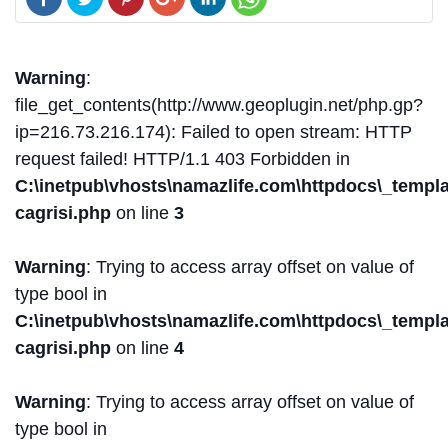
Warning
:
file_get_contents(http://www.geoplugin.net/php.gp?
ip=216.73.216.174): Failed to open stream: HTTP
request failed! HTTP/1.1 403 Forbidden in
C:\inetpub\vhosts\namazlife.com\httpdocs\_templat
cagrisi.php
on line
3
Warning
: Trying to access array offset on value of
type bool in
C:\inetpub\vhosts\namazlife.com\httpdocs\_templat
cagrisi.php
on line
4
Warning
: Trying to access array offset on value of
type bool in