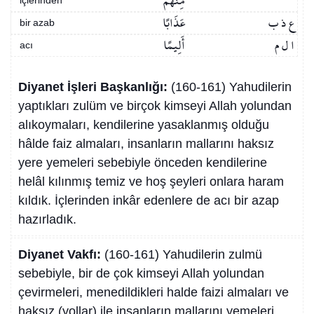
مِنْهُمْ
içlerinden
ع ذ ب
عَذَابًا
bir azab
ا ل م
أَلِيمًا
acı
Diyanet İşleri Başkanlığı:
(160-161) Yahudilerin
yaptıkları zulüm ve birçok kimseyi Allah yolundan
alıkoymaları, kendilerine yasaklanmış olduğu
hâlde faiz almaları, insanların mallarını haksız
yere yemeleri sebebiyle önceden kendilerine
helâl kılınmış temiz ve hoş şeyleri onlara haram
kıldık. İçlerinden inkâr edenlere de acı bir azap
hazırladık.
Diyanet Vakfı:
(160-161) Yahudilerin zulmü
sebebiyle, bir de çok kimseyi Allah yolundan
çevirmeleri, menedildikleri halde faizi almaları ve
haksız (yollar) ile insanların mallarını yemeleri