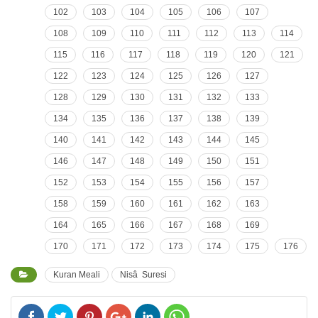
102
103
104
105
106
107
108
109
110
111
112
113
114
115
116
117
118
119
120
121
122
123
124
125
126
127
128
129
130
131
132
133
134
135
136
137
138
139
140
141
142
143
144
145
146
147
148
149
150
151
152
153
154
155
156
157
158
159
160
161
162
163
164
165
166
167
168
169
170
171
172
173
174
175
176
Kuran Meali
Nisâ Suresi