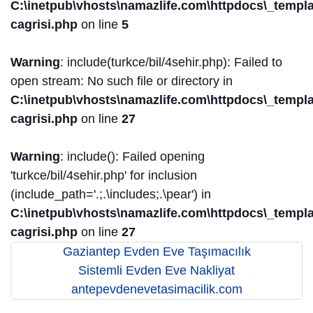
C:\inetpub\vhosts\namazlife.com\httpdocs\_templat
cagrisi.php
on line
5
Warning
: include(turkce/bil/4sehir.php): Failed to
open stream: No such file or directory in
C:\inetpub\vhosts\namazlife.com\httpdocs\_templat
cagrisi.php
on line
27
Warning
: include(): Failed opening
'turkce/bil/4sehir.php' for inclusion
(include_path='.;.\includes;.\pear') in
C:\inetpub\vhosts\namazlife.com\httpdocs\_templat
cagrisi.php
on line
27
Gaziantep Evden Eve Taşımacılık
Sistemli Evden Eve Nakliyat
antepevdenevetasimacilik.com