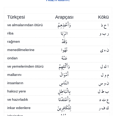
Türkçesi
Arapçası
Kökü
ا خ ذ
وَأَخْذِهِمُ
ve almalarından ötürü
ر ب و
الرِّبَا
riba
وَقَدْ
rağmen
ن ه ي
نُهُوا
menedilmelerine
عَنْهُ
ondan
ا ك ل
وَأَكْلِهِمْ
ve yemelerinden ötürü
م و ل
أَمْوَالَ
mallarını
ن و س
النَّاسِ
insanların
ب ط ل
بِالْبَاطِلِ
haksız yere
ع ت د
وَأَعْتَدْنَا
ve hazırladık
ك ف ر
لِلْكَافِرِينَ
inkar edenlere