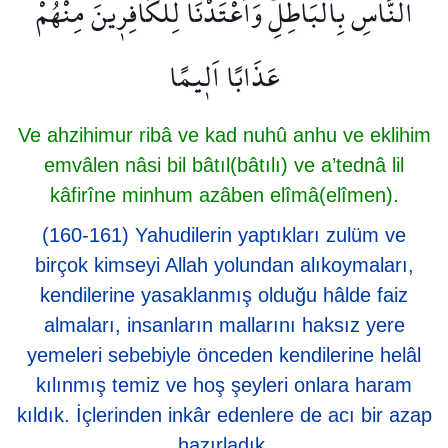
النَّاسِ بِالْبَاطِلِۜ وَاَعْتَدْنَا لِلْكَافِر۪ينَ مِنْهُمْ
عَذَابًا اَل۪يمًا
Ve ahzihimur ribâ ve kad nuhû anhu ve eklihim
emvâlen nâsi bil bâtıl(bâtılı) ve a’tednâ lil
kâfirîne minhum azâben elîmâ(elîmen).
(160-161) Yahudilerin yaptıkları zulüm ve
birçok kimseyi Allah yolundan alıkoymaları,
kendilerine yasaklanmış olduğu hâlde faiz
almaları, insanların mallarını haksız yere
yemeleri sebebiyle önceden kendilerine helâl
kılınmış temiz ve hoş şeyleri onlara haram
kıldık. İçlerinden inkâr edenlere de acı bir azap
hazırladık.