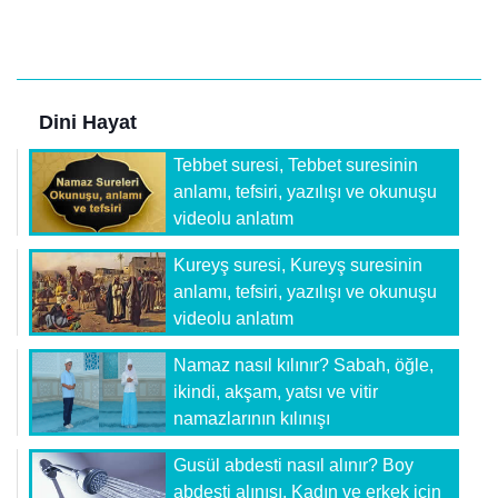
Dini Hayat
Tebbet suresi, Tebbet suresinin
anlamı, tefsiri, yazılışı ve okunuşu
videolu anlatım
Kureyş suresi, Kureyş suresinin
anlamı, tefsiri, yazılışı ve okunuşu
videolu anlatım
Namaz nasıl kılınır? Sabah, öğle,
ikindi, akşam, yatsı ve vitir
namazlarının kılınışı
Gusül abdesti nasıl alınır? Boy
abdesti alınışı. Kadın ve erkek için