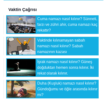
Vaktin Çağrısı
Cuma namazı nasıl kılınır? Sünneti,
farzı ve zühri ahir, cuma namazı kaç
rekattır?
Vaktinde kılınamayan sabah
namazı nasıl kılınır? Sabah
namazının kazası
İşrak namazı nasıl kılınır? Güneş
doğduktan hemen sonra kılınır. İki
rekat olarak kılınır.
Duha (Kuşluk) namazı nasıl kılınır?
Gündoğumu ve öğle arasında kılınır
mı?