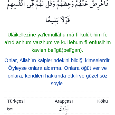
فَاَعْرِضْ عَنْهُمْ وَعِظْهُمْ وَقُلْ لَهُمْ ف۪ٓي اَنْفُسِهِمْ
قَوْلًا بَل۪يغًا
Ulâikellezîne ya’lemullâhu mâ fî kulûbihim fe
a’rıd anhum vaızhum ve kul lehum fî enfusihim
kavlen belîgâ(belîgan).
Onlar, Allah’ın kalplerindekini bildiği kimselerdir.
Öyleyse onlara aldırma. Onlara öğüt ver ve
onlara, kendileri hakkında etkili ve güzel söz
söyle.
Türkçesi
Arapçası
Kökü
أُولَٰئِكَ
işte