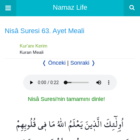
Namaz Life
Nisâ Suresi 63. Ayet Meali
Kur'anı Kerim
Kuran Meali
❬ Önceki
|
Sonraki ❭
Nisâ Suresi'nin tamamını dinle!
اُو۬لٰٓئِكَ الَّذ۪ينَ يَعْلَمُ اللّٰهُ مَا ف۪ي قُلُوبِهِمْ