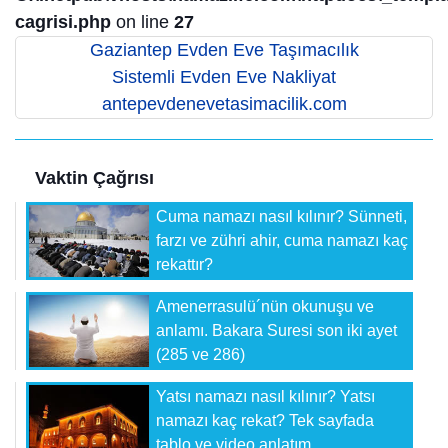
cagrisi.php
on line
27
Gaziantep Evden Eve Taşımacılık
Sistemli Evden Eve Nakliyat
antepevdenevetasimacilik.com
Vaktin Çağrısı
Cuma namazı nasıl kılınır? Sünneti,
farzı ve zühri ahir, cuma namazı kaç
rekattır?
Amenerrasulü´nün okunuşu ve
anlamı. Bakara Suresi son iki ayet
(285 ve 286)
Yatsı namazı nasıl kılınır? Yatsı
namazı kaç rekat? Tek sayfada
tablo ve video anlatım