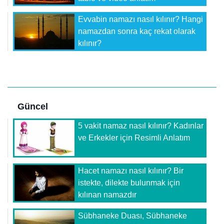
Evvabin namazı nasıl kılınır? Hangi
namazdan sonra kaç rekat olarak
kılınır?
Güncel
5 vakit namaz nasıl kılınır? Kadınlar
ve Erkekler için Resimli Anlatım
Hacet namazı nasıl kılınır? Bir
istekte, dilekte bulunmak için
kılınan namazdır
Sübhaneke Duası, Sübhaneke