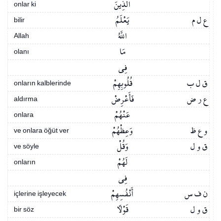
الَّذِينَ
onlar ki
ع ل م
يَعْلَمُ
bilir
اللَّهُ
Allah
مَا
olanı
فِي
ق ل ب
قُلُوبِهِمْ
onların kalblerinde
ع ر ض
فَأَعْرِضْ
aldırma
عَنْهُمْ
onlara
و ع ظ
وَعِظْهُمْ
ve onlara öğüt ver
ق و ل
وَقُلْ
ve söyle
لَهُمْ
onların
فِي
ن ف س
أَنْفُسِهِمْ
içlerine işleyecek
ق و ل
قَوْلًا
bir söz