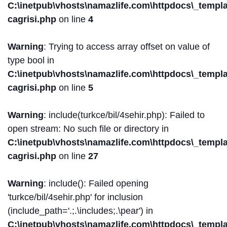
C:\inetpub\vhosts\namazlife.com\httpdocs\_templat
cagrisi.php
on line
4
Warning
: Trying to access array offset on value of
type bool in
C:\inetpub\vhosts\namazlife.com\httpdocs\_templat
cagrisi.php
on line
5
Warning
: include(turkce/bil/4sehir.php): Failed to
open stream: No such file or directory in
C:\inetpub\vhosts\namazlife.com\httpdocs\_templat
cagrisi.php
on line
27
Warning
: include(): Failed opening
'turkce/bil/4sehir.php' for inclusion
(include_path='.;.\includes;.\pear') in
C:\inetpub\vhosts\namazlife.com\httpdocs\_templat