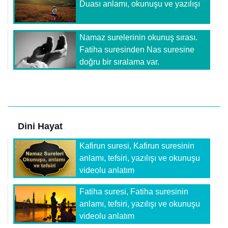
Duası anlamı, okunuşu ve yazılışı
Namaz surelerinin okunuş sırası.
Fatiha suresinden Nas suresine
doğru bir sıralama var.
Dini Hayat
Kafirun suresi, Kafirun suresinin
anlamı, tefsiri, yazılışı ve okunuşu
videolu anlatım
Fatiha suresi, Fatiha suresinin
anlamı, tefsiri, yazılışı ve okunuşu
videolu anlatım