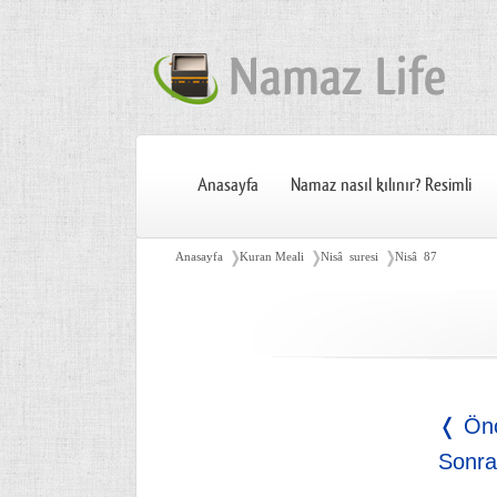
Anasayfa
Namaz nasıl kılınır? Resimli
❭
❭
❭
Anasayfa
Kuran Meali
Nisâ suresi
Nisâ 87
❬ Ön
Sonra