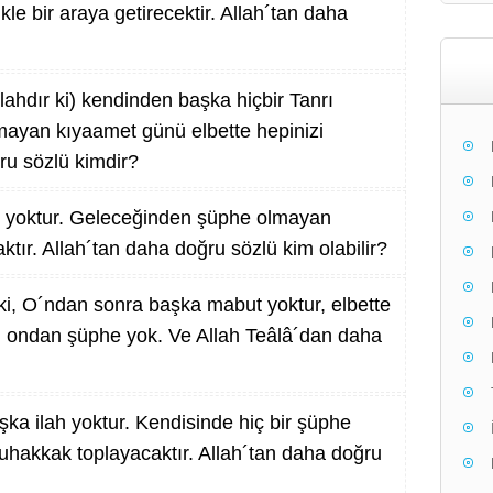
le bir araya getirecektir. Allah´tan daha
llahdır ki) kendinden başka hiçbir Tanrı
mayan kıyaamet günü elbette hepinizi
ru sözlü kimdir?
h yoktur. Geleceğinden şüphe olmayan
tır. Allah´tan daha doğru sözlü kim olabilir?
 ki, O´ndan sonra başka mabut yoktur, elbette
r, ondan şüphe yok. Ve Allah Teâlâ´dan daha
ka ilah yoktur. Kendisinde hiç bir şüphe
hakkak toplayacaktır. Allah´tan daha doğru