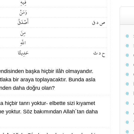
فِيهِ
وَمَنْ
ص د ق
أَصْدَقُ
مِنَ
اللَّهِ
ح د ث
حَدِيثًا
endisinden başka hiçbir ilâh olmayandır.
laka bir araya toplayacaktır. Bunda asla
kinden daha doğru olan?
 hiçbir tanrı yoktur- elbette sizi kıyamet
he yoktur. Söz bakımından Allah´tan daha