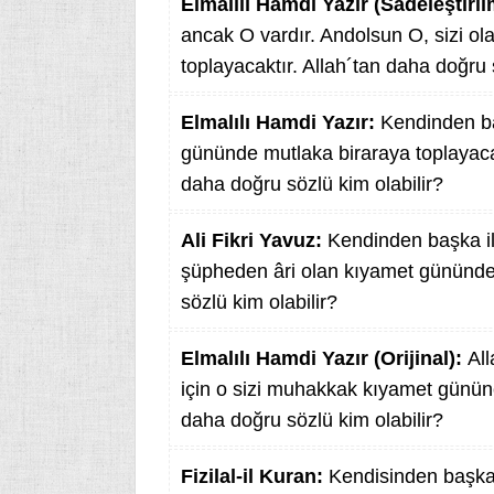
Elmalılı Hamdi Yazır (Sadeleştiril
ancak O vardır. Andolsun O, sizi 
toplayacaktır. Allah´tan daha doğru 
Elmalılı Hamdi Yazır:
Kendinden ba
gününde mutlaka biraraya toplayaca
daha doğru sözlü kim olabilir?
Ali Fikri Yavuz:
Kendinden başka ilâ
şüpheden âri olan kıyamet gününde s
sözlü kim olabilir?
Elmalılı Hamdi Yazır (Orijinal):
All
için o sizi muhakkak kıyamet günün
daha doğru sözlü kim olabilir?
Fizilal-il Kuran:
Kendisinden başka 