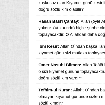
kuşkusuz olan Kıyamet günü kesinlik
doğru sözlü kim olabilir?
Hasan Basri Çantay:
Allah (öyle A
yokdur. (Vukuunda) hiçbir şübhe ol
toplayacakdır. O Allahdan daha doğ
İbni Kesir:
Allah O´ndan başka ila
kıyamet günü sizi mutlaka toplayacak
Ömer Nasuhi Bilmen:
Allah Teâlâ
o sizi kıyamet gününe toplayacaktı
doğru sözlü kim vardır?
Tefhim-ul Kuran:
Allah; O´ndan baş
olmayan kıyamet gününde sizleri mu
sözlü kimdir?