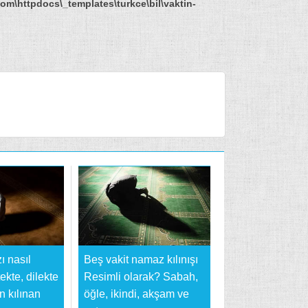
om\httpdocs\_templates\turkce\bil\vaktin-
 nasıl
Beş vakit namaz kılınışı
stekte, dilekte
Resimli olarak? Sabah,
n kılınan
öğle, ikindi, akşam ve