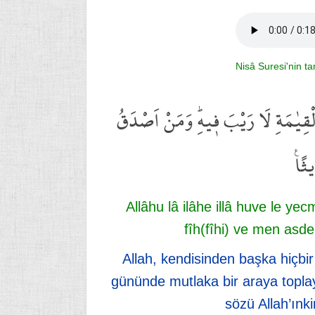
Nisâ Suresi'nin t
مِ الْقِيٰمَةِ لَا رَيْبَ ف۪يهِۜ وَمَنْ اَصْدَقُ
ثًا۟
Allâhu lâ ilâhe illâ huve le y
fîh(fîhi) ve men asd
Allah, kendisinden başka hiçbir
gününde mutlaka bir araya topla
sözü Allah’ın