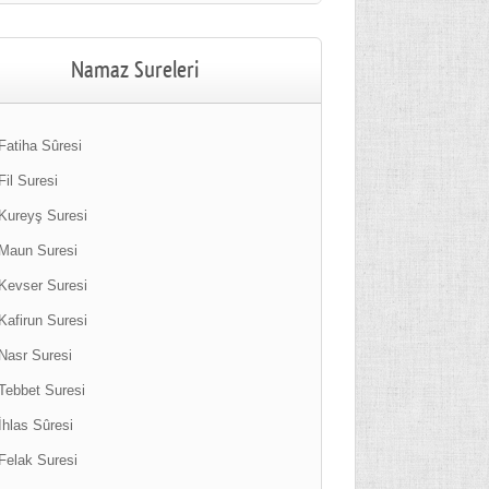
Namaz Sureleri
Fatiha Sûresi
Fil Suresi
Kureyş Suresi
Maun Suresi
Kevser Suresi
Kafirun Suresi
Nasr Suresi
Tebbet Suresi
İhlas Sûresi
Felak Suresi