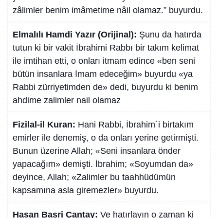
zâlimler benim imâmetime nâil olamaz.” buyurdu.
Elmalılı Hamdi Yazır (Orijinal):
Şunu da hatırda
tutun ki bir vakit İbrahimi Rabbı bir takım kelimat
ile imtihan etti, o onları itmam edince «ben seni
bütün insanlara İmam edeceğim» buyurdu «ya
Rabbi zürriyetimden de» dedi, buyurdu ki benim
ahdime zalimler nail olamaz
Fizilal-il Kuran:
Hani Rabbi, İbrahim´i birtakım
emirler ile denemiş, o da onları yerine getirmişti.
Bunun üzerine Allah; «Seni insanlara önder
yapacağım» demişti. İbrahim; «Soyumdan da»
deyince, Allah; «Zalimler bu taahhüdümün
kapsamına asla giremezler» buyurdu.
Hasan Basri Çantay:
Ve hatırlayın o zaman ki