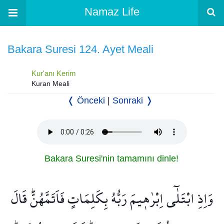
Namaz Life
Bakara Suresi 124. Ayet Meali
Kur'anı Kerim
Kuran Meali
❬ Önceki
|
Sonraki ❭
Bakara Suresi'nin tamamını dinle!
وَاِذِ ابْتَلٰٓى اِبْرٰه۪يمَ رَبُّهُ بِكَلِمَاتٍ فَاَتَمَّهُنَّۜ قَالَ