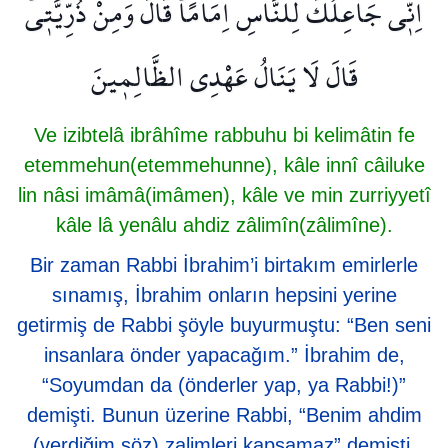
اِنّ۪ي جَاعِلُكَ لِلنَّاسِ اِمَامًاۜ قَالَ وَمِنْ ذُرِّيَّت۪يۜ
قَالَ لَا يَنَالُ عَهْدِي الظَّالِم۪ينَ
Ve izibtelâ ibrâhîme rabbuhu bi kelimâtin fe
etemmehun(etemmehunne), kâle innî câiluke
lin nâsi imâmâ(imâmen), kâle ve min zurriyyetî
kâle lâ yenâlu ahdiz zâlimîn(zâlimîne).
Bir zaman Rabbi İbrahim’i birtakım emirlerle
sınamış, İbrahim onların hepsini yerine
getirmiş de Rabbi şöyle buyurmuştu: “Ben seni
insanlara önder yapacağım.” İbrahim de,
“Soyumdan da (önderler yap, ya Rabbi!)”
demişti. Bunun üzerine Rabbi, “Benim ahdim
(verdiğim söz) zalimleri kapsamaz” demişti.