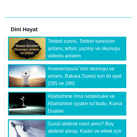
Dini Hayat
Tebbet suresi, Tebbet suresinin
anlamı, tefsiri, yazılışı ve okunuşu
videolu anlatım
Amenerrasulü´nün okunuşu ve
anlamı. Bakara Suresi son iki ayet
(285 ve 286)
Allahümme inna nesteinuke ve
Allahümme iyyake na’budu, Kunut
Duaları
Gusül abdesti nasıl alınır? Boy
abdesti alınışı. Kadın ve erkek için