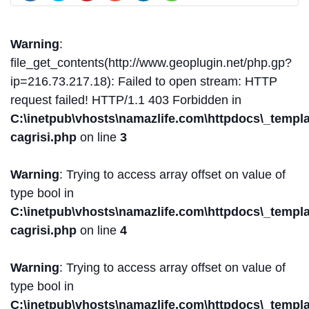
Warning
:
file_get_contents(http://www.geoplugin.net/php.gp?
ip=216.73.217.18): Failed to open stream: HTTP
request failed! HTTP/1.1 403 Forbidden in
C:\inetpub\vhosts\namazlife.com\httpdocs\_templat
cagrisi.php
on line
3
Warning
: Trying to access array offset on value of
type bool in
C:\inetpub\vhosts\namazlife.com\httpdocs\_templat
cagrisi.php
on line
4
Warning
: Trying to access array offset on value of
type bool in
C:\inetpub\vhosts\namazlife.com\httpdocs\_templat