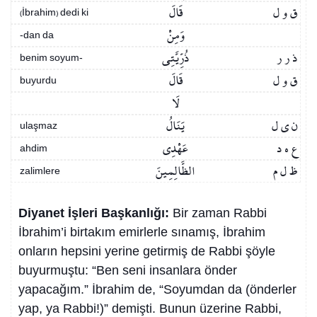
ق و ل
قَالَ
(İbrahim) dedi ki
وَمِنْ
-dan da
ذ ر ر
ذُرِّيَّتِي
benim soyum-
ق و ل
قَالَ
buyurdu
لَا
ن ي ل
يَنَالُ
ulaşmaz
ع ه د
عَهْدِي
ahdim
ظ ل م
الظَّالِمِينَ
zalimlere
Diyanet İşleri Başkanlığı:
Bir zaman Rabbi
İbrahim’i birtakım emirlerle sınamış, İbrahim
onların hepsini yerine getirmiş de Rabbi şöyle
buyurmuştu: “Ben seni insanlara önder
yapacağım.” İbrahim de, “Soyumdan da (önderler
yap, ya Rabbi!)” demişti. Bunun üzerine Rabbi,