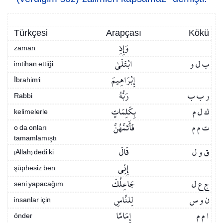
Türkçesi
Arapçası
Kökü
وَإِذِ
zaman
ب ل و
ابْتَلَىٰ
imtihan ettiği
إِبْرَاهِيمَ
İbrahim’i
ر ب ب
رَبُّهُ
Rabbi
ك ل م
بِكَلِمَاتٍ
kelimelerle
ت م م
فَأَتَمَّهُنَّ
o da onları
tamamlamıştı
ق و ل
قَالَ
(Allah) dedi ki
إِنِّي
şüphesiz ben
ج ع ل
جَاعِلُكَ
seni yapacağım
ن و س
لِلنَّاسِ
insanlar için
ا م م
إِمَامًا
önder