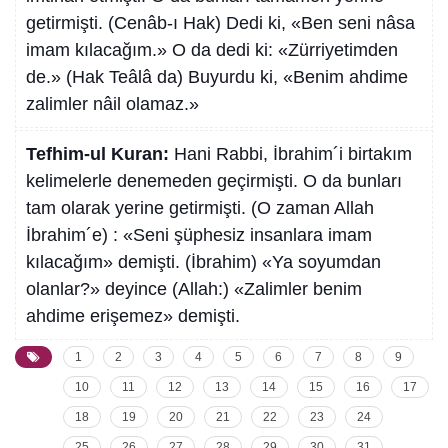
getirmişti. (Cenâb-ı Hak) Dedi ki, «Ben seni nâsa
imam kılacağım.» O da dedi ki: «Zürriyetimden
de.» (Hak Teâlâ da) Buyurdu ki, «Benim ahdime
zalimler nâil olamaz.»
Tefhim-ul Kuran:
Hani Rabbi, İbrahim´i birtakım
kelimelerle denemeden geçirmişti. O da bunları
tam olarak yerine getirmişti. (O zaman Allah
İbrahim´e) : «Seni şüphesiz insanlara imam
kılacağım» demişti. (İbrahim) «Ya soyumdan
olanlar?» deyince (Allah:) «Zalimler benim
ahdime erişemez» demişti.
1
2
3
4
5
6
7
8
9
10
11
12
13
14
15
16
17
18
19
20
21
22
23
24
25
26
27
28
29
30
31