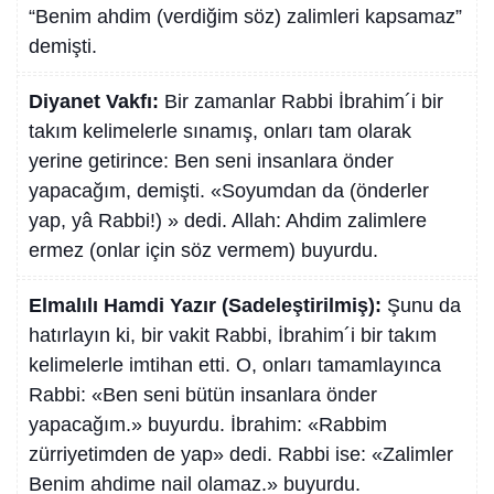
“Benim ahdim (verdiğim söz) zalimleri kapsamaz”
demişti.
Diyanet Vakfı:
Bir zamanlar Rabbi İbrahim´i bir
takım kelimelerle sınamış, onları tam olarak
yerine getirince: Ben seni insanlara önder
yapacağım, demişti. «Soyumdan da (önderler
yap, yâ Rabbi!) » dedi. Allah: Ahdim zalimlere
ermez (onlar için söz vermem) buyurdu.
Elmalılı Hamdi Yazır (Sadeleştirilmiş):
Şunu da
hatırlayın ki, bir vakit Rabbi, İbrahim´i bir takım
kelimelerle imtihan etti. O, onları tamamlayınca
Rabbi: «Ben seni bütün insanlara önder
yapacağım.» buyurdu. İbrahim: «Rabbim
zürriyetimden de yap» dedi. Rabbi ise: «Zalimler
Benim ahdime nail olamaz.» buyurdu.