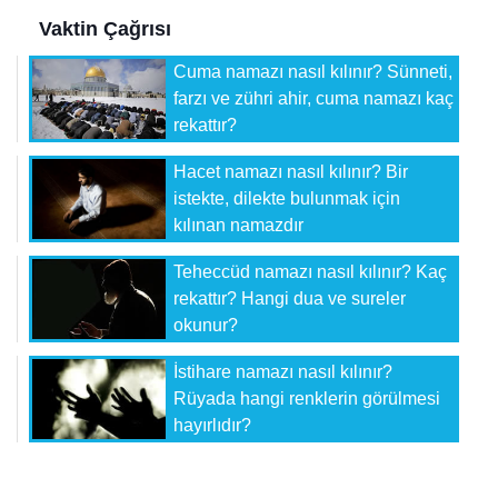
Vaktin Çağrısı
Cuma namazı nasıl kılınır? Sünneti,
farzı ve zühri ahir, cuma namazı kaç
rekattır?
Hacet namazı nasıl kılınır? Bir
istekte, dilekte bulunmak için
kılınan namazdır
Teheccüd namazı nasıl kılınır? Kaç
rekattır? Hangi dua ve sureler
okunur?
İstihare namazı nasıl kılınır?
Rüyada hangi renklerin görülmesi
hayırlıdır?