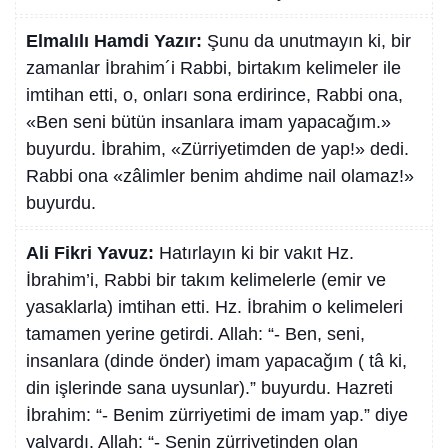
Elmalılı Hamdi Yazır:
Şunu da unutmayın ki, bir
zamanlar İbrahim´i Rabbi, birtakım kelimeler ile
imtihan etti, o, onları sona erdirince, Rabbi ona,
«Ben seni bütün insanlara imam yapacağım.»
buyurdu. İbrahim, «Zürriyetimden de yap!» dedi.
Rabbi ona «zâlimler benim ahdime nail olamaz!»
buyurdu.
Ali Fikri Yavuz:
Hatırlayın ki bir vakıt Hz.
İbrahim’i, Rabbi bir takım kelimelerle (emir ve
yasaklarla) imtihan etti. Hz. İbrahim o kelimeleri
tamamen yerine getirdi. Allah: “- Ben, seni,
insanlara (dinde önder) imam yapacağım ( tâ ki,
din işlerinde sana uysunlar).” buyurdu. Hazreti
İbrahim: “- Benim zürriyetimi de imam yap.” diye
yalvardı. Allah: “- Senin zürriyetinden olan