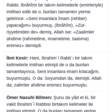
Rabbi, İbrâhîmi bir takım kelimelerle (emirleriyle)
imtihan edib de o, bunları tamamen yerine
getirince: «Seni insanlara îmam (rehber)
yapacağım» buyurmuş, (İbrâhîm). «Zür-
riyyetimden de» demiş, Allah ise: «Zaalimler
ahdime (rahmetime, imametime, taatıma)
eremez» demişdi.
İbni Kesir:
Hani, İbrahim´i Rabb´ı bir takım
kelimelerle imtihan etmişti de o da bunları
tamamlayınca, Seni insanlara imam kılacağım,
buyurmuştu. O da: Soyumdan da, demişti. Allah
da; zalimler ahdime eremez buyurmuştu.
Ömer Nasuhi Bilmen:
Şunu da yâd et ki, bir
vakit İbrahim´i Rabbisi birtakım kelimeler ile
imtihan etmişti. O da bunları tamamen yerine