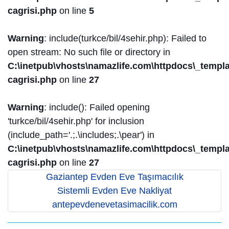
cagrisi.php
on line
5
Warning
: include(turkce/bil/4sehir.php): Failed to
open stream: No such file or directory in
C:\inetpub\vhosts\namazlife.com\httpdocs\_templat
cagrisi.php
on line
27
Warning
: include(): Failed opening
'turkce/bil/4sehir.php' for inclusion
(include_path='.;.\includes;.\pear') in
C:\inetpub\vhosts\namazlife.com\httpdocs\_templat
cagrisi.php
on line
27
Gaziantep Evden Eve Taşımacılık
Sistemli Evden Eve Nakliyat
antepevdenevetasimacilik.com