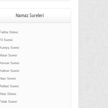
Namaz Sureleri
Fatiha Sûresi
Fil Suresi
Kureyş Suresi
Maun Suresi
Kevser Suresi
Kafirun Suresi
Nasr Suresi
Tebbet Suresi
İhlas Sûresi
Felak Suresi