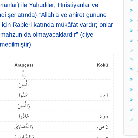
nlar) ile Yahudiler, Hıristiyanlar ve
di şeriatında) “Allah’a ve ahiret gününe
 için Rableri katında mükâfat vardır; onlar
mahzun da olmayacaklardır” (diye
medilmiştir).
Arapçası
Kökü
إِنَّ
الَّذِينَ
ا م ن
امَنُوا
وَالَّذِينَ
ه و د
هَادُوا
ن ص ر
وَالنَّصَارَىٰ
ص ب ا
وَالصَّابِئِينَ