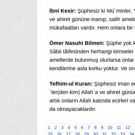
İbni Kesir:
Şüphesiz ki Mü´minler, Y
ve ahiret gününe inanıp, salih amel
mükafaatları vardır. Hem onlara bir 
Ömer Nasuhi Bilmen:
Şüphe yok k
Sâbii tâifesinden herhangi kimseler
amellerde bulunmuş olurlarsa onlar 
kendilerine asla korku yoktur. Ve o
Tefhim-ul Kuran:
Şüphesiz iman ede
´ler(den kim) Allah´a ve ahiret gün
artık onların Allah katında ecirleri 
da olmayacaklardır.
1
2
3
4
5
6
7
8
9
10
11
12
25
26
27
28
29
30
31
32
33
34