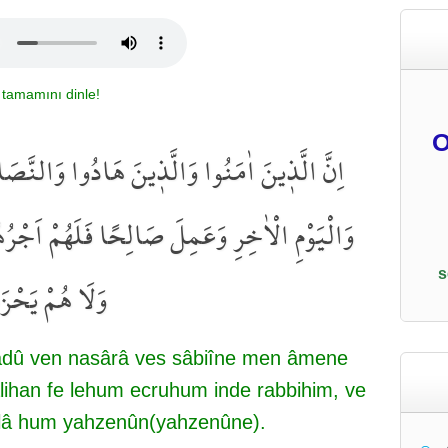
 tamamını dinle!
O
اِنَّ الَّذ۪ينَ اٰمَنُوا وَالَّذ۪ينَ هَادُوا وَالنَّصَا
وَالْيَوْمِ الْاٰخِرِ وَعَمِلَ صَالِحًا فَلَهُمْ اَجْرُهُ
s
وَلَا هُمْ يَحْزَ
hâdû ven nasârâ ves sâbiîne men âmene
 sâlihan fe lehum ecruhum inde rabbihim, ve
 lâ hum yahzenûn(yahzenûne).