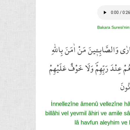
Bakara Suresi'nin
رٰى وَالصَّابِـ۪ٔينَ مَنْ اٰمَنَ بِاللّٰهِ
مْ عِنْدَ رَبِّهِمْۖ وَلَا خَوْفٌ عَلَيْهِمْ
نُونَ
İnnellezîne âmenû vellezîne 
billâhi vel yevmil âhiri ve amile
lâ havfun aleyhim ve