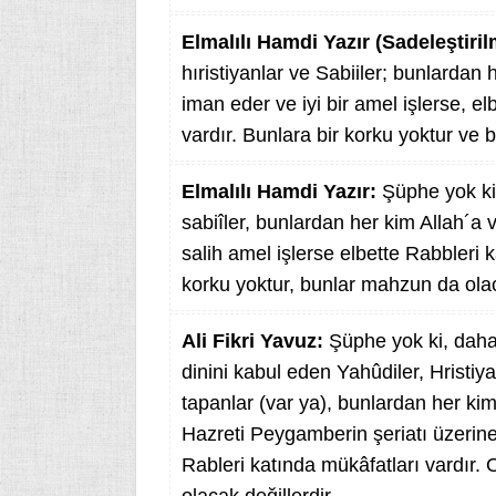
Elmalılı Hamdi Yazır (Sadeleştiril
hıristiyanlar ve Sabiiler; bunlardan
iman eder ve iyi bir amel işlerse, e
vardır. Bunlara bir korku yoktur ve
Elmalılı Hamdi Yazır:
Şüphe yok ki,
sabiîler, bunlardan her kim Allah´a
salih amel işlerse elbette Rabbleri k
korku yoktur, bunlar mahzun da olac
Ali Fikri Yavuz:
Şüphe yok ki, dah
dinini kabul eden Yahûdiler, Hristiy
tapanlar (var ya), bunlardan her ki
Hazreti Peygamberin şeriatı üzerine 
Rableri katında mükâfatları vardır.