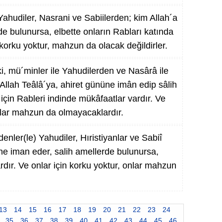
ahudiler, Nasrani ve Sabiilerden; kim Allah´a
de bulunursa, elbette onların Rabları katında
korku yoktur, mahzun da olacak değildirler.
i, mü´minler ile Yahudilerden ve Nasârâ ile
 Allah Teâlâ´ya, ahiret gününe imân edip sâlih
için Rableri indinde mükâfaatlar vardır. Ve
nlar mahzun da olmayacaklardır.
nler(le) Yahudiler, Hıristiyanlar ve Sabiî
üne iman eder, salih amellerde bulunursa,
vardır. Ve onlar için korku yoktur, onlar mahzun
13
14
15
16
17
18
19
20
21
22
23
24
35
36
37
38
39
40
41
42
43
44
45
46