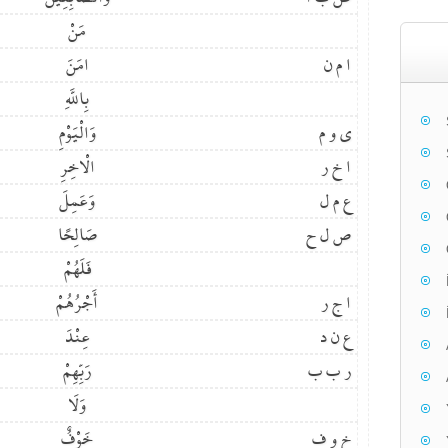
مَنْ
ا م ن
امَنَ
بِاللَّهِ
ي و م
وَالْيَوْمِ
ا خ ر
الْاخِرِ
ع م ل
وَعَمِلَ
ص ل ح
صَالِحًا
فَلَهُمْ
ا ج ر
أَجْرُهُمْ
ع ن د
عِنْدَ
ر ب ب
رَبِّهِمْ
وَلَا
خ و ف
خَوْفٌ