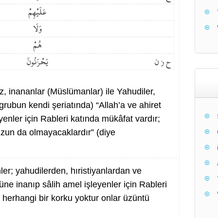
عَلَيْهِمْ
وَلَا
هُمْ
ح ز ن
يَحْزَنُونَ
, inananlar (Müslümanlar) ile Yahudiler,
 grubun kendi şeriatında) “Allah’a ve ahiret
enler için Rableri katında mükâfat vardır;
zun da olmayacaklardır” (diye
er; yahudilerden, hıristiyanlardan ve
üne inanıp sâlih amel işleyenler için Rableri
n herhangi bir korku yoktur onlar üzüntü