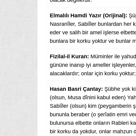
olacak değillerdir.
Elmalılı Hamdi Yazır (Orijinal):
Şü
Nasranîler, Sabiîler bunlardan her 
eder ve salih bir amel işlerse elbett
bunlara bir korku yoktur ve bunlar 
Fizilal-il Kuran:
Müminler ile yahudi
gününe inanıp iyi ameller işleyenler
alacaklardır; onlar için korku yoktur
Hasan Basri Çantay:
Şübhe yok ki
(olsun, Musa dînini kabul eden) Yahu
Sabiîler (olsun) kim (peygamberin şe
bununla beraber (o şerîatin emri vec
bulunursa elbette onların Rableri ka
bir korku da yokdur, onlar mahzun da