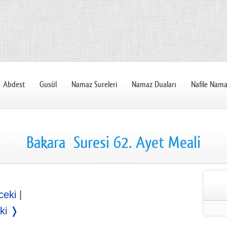
Abdest
Gusül
Namaz Sureleri
Namaz Duaları
Nafile Nama
Bakara Suresi 62. Ayet Meali
ceki
|
ki ❭