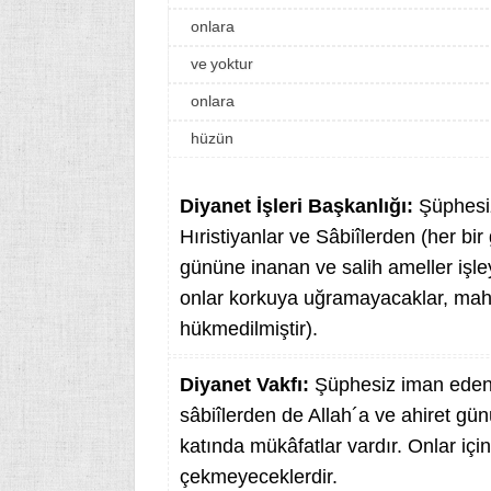
onlara
ve yoktur
onlara
hüzün
Diyanet İşleri Başkanlığı:
Şüphesiz
Hıristiyanlar ve Sâbiîlerden (her bir
gününe inanan ve salih ameller işley
onlar korkuya uğramayacaklar, mah
hükmedilmiştir).
Diyanet Vakfı:
Şüphesiz iman edenl
sâbiîlerden de Allah´a ve ahiret gün
katında mükâfatlar vardır. Onlar içi
çekmeyeceklerdir.