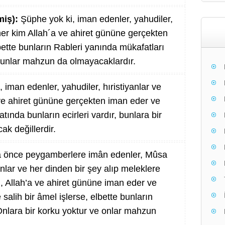
miş):
Şüphe yok ki, iman edenler, yahudiler,
 her kim Allah´a ve ahiret gününe gerçekten
lbette bunların Rableri yanında mükafatları
 bunlar mahzun da olmayacaklardır.
 iman edenler, yahudiler, hıristiyanlar ve
 ve ahiret gününe gerçekten iman eder ve
atında bunların ecirleri vardır, bunlara bir
ak değillerdir.
a önce peygamberlere imân edenler, Mûsa
anlar ve her dinden bir şey alıp meleklere
m, Allah’a ve ahiret gününe iman eder ve
salih bir âmel işlerse, elbette bunların
 Onlara bir korku yoktur ve onlar mahzun