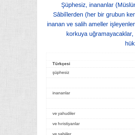
Şüphesiz, inananlar (Müslüma
Sâbiîlerden (her bir grubun ken
inanan ve salih ameller işleyenler
korkuya uğramayacaklar, 
hük
Türkçesi
şüphesiz
inananlar
ve yahudiler
ve hıristiyanlar
ve sabiiler