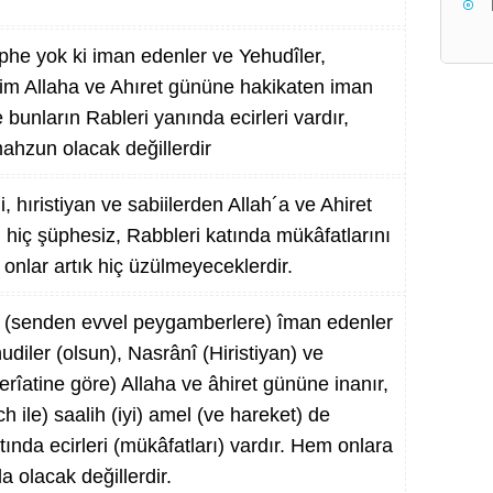
phe yok ki iman edenler ve Yehudîler,
kim Allaha ve Ahıret gününe hakikaten iman
e bunların Rableri yanında ecirleri vardır,
mahzun olacak değillerdir
, hıristiyan ve sabiilerden Allah´a ve Ahiret
, hiç şüphesiz, Rabbleri katında mükâfatlarını
; onlar artık hiç üzülmeyeceklerdir.
 (senden evvel peygamberlere) îman edenler
diler (olsun), Nasrânî (Hiristiyan) ve
rîatine göre) Allaha ve âhiret gününe inanır,
h ile) saalih (iyi) amel (ve hareket) de
tında ecirleri (mükâfatları) vardır. Hem onlara
 olacak değillerdir.