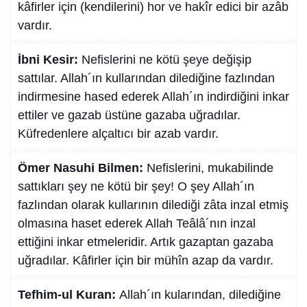
kâfirler için (kendilerini) hor ve hakîr edici bir azâb
vardır.
İbni Kesir:
Nefislerini ne kötü şeye değişip
sattılar. Allah´ın kullarından dilediğine fazlından
indirmesine hased ederek Allah´ın indirdiğini inkar
ettiler ve gazab üstüne gazaba uğradılar.
Küfredenlere alçaltıcı bir azab vardır.
Ömer Nasuhi Bilmen:
Nefislerini, mukabilinde
sattıkları şey ne kötü bir şey! O şey Allah´ın
fazlından olarak kullarının dilediği zâta inzal etmiş
olmasına haset ederek Allah Teâlâ´nın inzal
ettiğini inkar etmeleridir. Artık gazaptan gazaba
uğradılar. Kâfirler için bir mühîn azap da vardır.
Tefhim-ul Kuran:
Allah´ın kularından, dilediğine