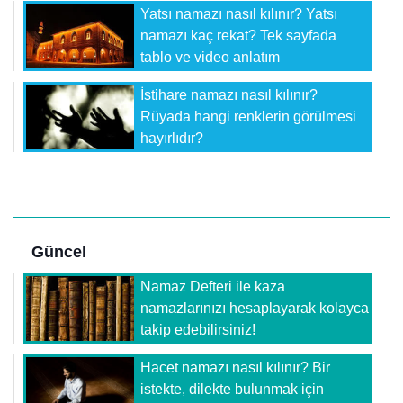
Yatsı namazı nasıl kılınır? Yatsı
namazı kaç rekat? Tek sayfada
tablo ve video anlatım
İstihare namazı nasıl kılınır?
Rüyada hangi renklerin görülmesi
hayırlıdır?
Güncel
Namaz Defteri ile kaza
namazlarınızı hesaplayarak kolayca
takip edebilirsiniz!
Hacet namazı nasıl kılınır? Bir
istekte, dilekte bulunmak için