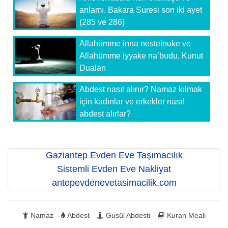
anlamı. Bakara Suresi son iki ayet
(285 ve 286)
Allahümme inna nesteinuke ve
Allahümme iyyake na’budu, Kunut
Duaları
Abdest nasıl alınır? Namaz kılmak
için kadınlar ve erkekler nasıl
abdest alırlar?
Gaziantep Evden Eve Taşımacılık
Sistemli Evden Eve Nakliyat
antepevdenevetasimacilik.com
Namaz
Abdest
Gusül Abdesti
Kuran Meali