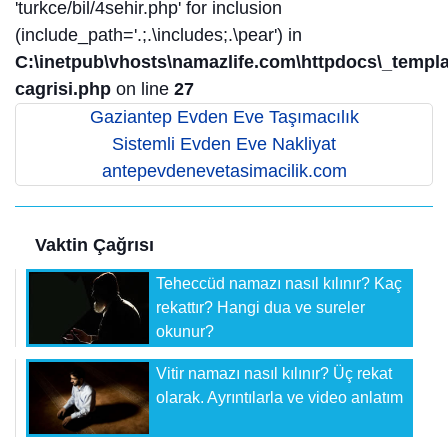
'turkce/bil/4sehir.php' for inclusion
(include_path='.;.\includes;.\pear') in
C:\inetpub\vhosts\namazlife.com\httpdocs\_templat
cagrisi.php
on line
27
Gaziantep Evden Eve Taşımacılık
Sistemli Evden Eve Nakliyat
antepevdenevetasimacilik.com
Vaktin Çağrısı
Teheccüd namazı nasıl kılınır? Kaç
rekattır? Hangi dua ve sureler
okunur?
Vitir namazı nasıl kılınır? Üç rekat
olarak. Ayrıntılarla ve video anlatım