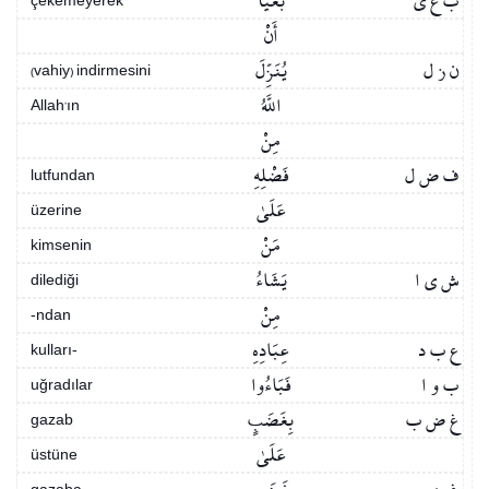
ب غ ي
بَغْيًا
çekemeyerek
أَنْ
ن ز ل
يُنَزِّلَ
(vahiy) indirmesini
اللَّهُ
Allah’ın
مِنْ
ف ض ل
فَضْلِهِ
lutfundan
عَلَىٰ
üzerine
مَنْ
kimsenin
ش ي ا
يَشَاءُ
dilediği
مِنْ
-ndan
ع ب د
عِبَادِهِ
kulları-
ب و ا
فَبَاءُوا
uğradılar
غ ض ب
بِغَضَبٍ
gazab
عَلَىٰ
üstüne