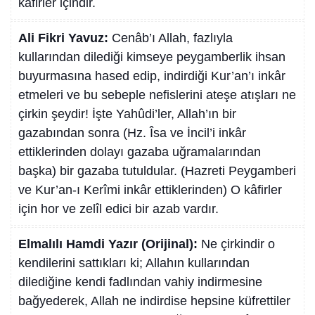
kâfirler içindir.
Ali Fikri Yavuz:
Cenâb’ı Allah, fazlıyla
kullarından dilediği kimseye peygamberlik ihsan
buyurmasına hased edip, indirdiği Kur’an’ı inkâr
etmeleri ve bu sebeple nefislerini ateşe atışları ne
çirkin şeydir! İşte Yahûdi’ler, Allah’ın bir
gazabından sonra (Hz. Îsa ve İncil’i inkâr
ettiklerinden dolayı gazaba uğramalarından
başka) bir gazaba tutuldular. (Hazreti Peygamberi
ve Kur’an-ı Kerîmi inkâr ettiklerinden) O kâfirler
için hor ve zelîl edici bir azab vardır.
Elmalılı Hamdi Yazır (Orijinal):
Ne çirkindir o
kendilerini sattıkları ki; Allahın kullarından
dilediğine kendi fadlından vahiy indirmesine
bağyederek, Allah ne indirdise hepsine küfrettiler