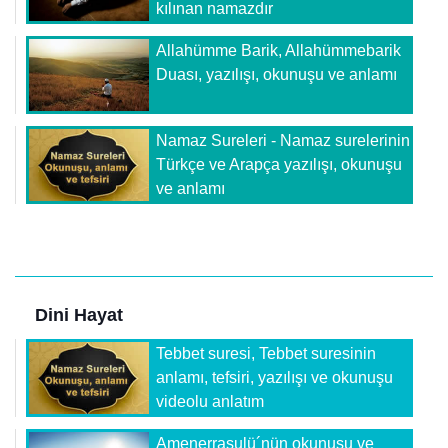
kılınan namazdır
Allahümme Barik, Allahümmebarik
Duası, yazılışı, okunuşu ve anlamı
Namaz Sureleri - Namaz surelerinin
Türkçe ve Arapça yazılışı, okunuşu
ve anlamı
Dini Hayat
Tebbet suresi, Tebbet suresinin
anlamı, tefsiri, yazılışı ve okunuşu
videolu anlatım
Amenerrasulü´nün okunuşu ve