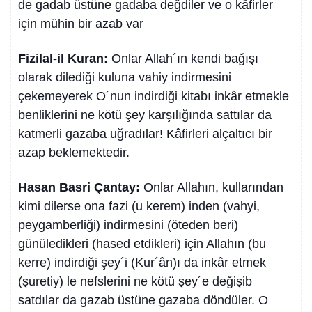
de gadab üstüne gadaba değdiler ve o kâfirler
için mühin bir azab var
Fizilal-il Kuran:
Onlar Allah´ın kendi bağışı
olarak dilediği kuluna vahiy indirmesini
çekemeyerek O´nun indirdiği kitabı inkâr etmekle
benliklerini ne kötü şey karşılığında sattılar da
katmerli gazaba uğradılar! Kâfirleri alçaltıcı bir
azap beklemektedir.
Hasan Basri Çantay:
Onlar Allahın, kullarından
kimi dilerse ona fazi (u kerem) inden (vahyi,
peygamberliği) indirmesini (öteden beri)
günüledikleri (hased etdikleri) için Allahın (bu
kerre) indirdiği şey´i (Kur´ân)ı da inkâr etmek
(şuretiy) le nefslerini ne kötü şey´e değişib
satdılar da gazab üstüne gazaba döndüler. O