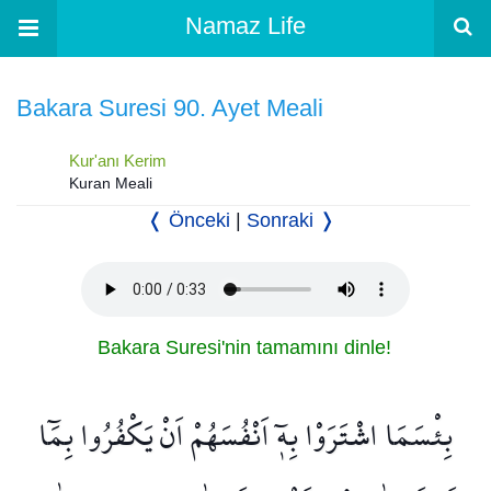
Namaz Life
Bakara Suresi 90. Ayet Meali
Kur'anı Kerim
Kuran Meali
❬ Önceki
|
Sonraki ❭
Bakara Suresi'nin tamamını dinle!
بِئْسَمَا اشْتَرَوْا بِه۪ٓ اَنْفُسَهُمْ اَنْ يَكْفُرُوا بِمَٓا