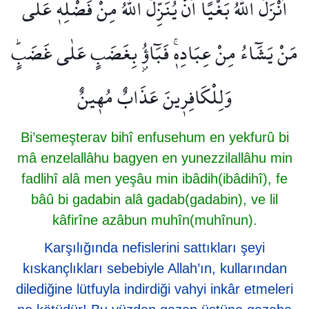
اَنْزَلَ اللّٰهُ بَغْيًا اَنْ يُنَزِّلَ اللّٰهُ مِنْ فَضْلِه۪ عَلٰى
مَنْ يَشَٓاءُ مِنْ عِبَادِه۪ۚ فَبَٓاؤُ۫ بِغَضَبٍ عَلٰى غَضَبٍۜ
وَلِلْكَافِر۪ينَ عَذَابٌ مُه۪ينٌ
Bi’semeşterav bihî enfusehum en yekfurû bi
mâ enzelallâhu bagyen en yunezzilallâhu min
fadlihî alâ men yeşâu min ibâdih(ibâdihî), fe
bâû bi gadabin alâ gadab(gadabin), ve lil
kâfirîne azâbun muhîn(muhînun).
Karşılığında nefislerini sattıkları şeyi
kıskançlıkları sebebiyle Allah’ın, kullarından
dilediğine lütfuyla indirdiği vahyi inkâr etmeleri