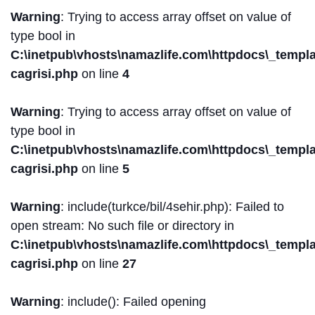
Warning
: Trying to access array offset on value of
type bool in
C:\inetpub\vhosts\namazlife.com\httpdocs\_templat
cagrisi.php
on line
4
Warning
: Trying to access array offset on value of
type bool in
C:\inetpub\vhosts\namazlife.com\httpdocs\_templat
cagrisi.php
on line
5
Warning
: include(turkce/bil/4sehir.php): Failed to
open stream: No such file or directory in
C:\inetpub\vhosts\namazlife.com\httpdocs\_templat
cagrisi.php
on line
27
Warning
: include(): Failed opening