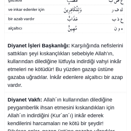
غ ض ب
غَضَبٍ
gazaba
ك ف ر
وَلِلْكَافِرِينَ
ve inkar edenler için
ع ذ ب
عَذَابٌ
bir azab vardır
ه و ن
مُهِينٌ
alçaltıcı
Diyanet İşleri Başkanlığı:
Karşılığında nefislerini
sattıkları şeyi kıskançlıkları sebebiyle Allah’ın,
kullarından dilediğine lütfuyla indirdiği vahyi inkâr
etmeleri ne kötüdür! Bu yüzden gazap üstüne
gazaba uğradılar. İnkâr edenlere alçaltıcı bir azap
vardır.
Diyanet Vakfı:
Allah´ın kullarından dilediğine
peygamberlik ihsan etmesini kıskandıkları için
Allah´ın indirdiğini (Kur´an´ı) inkâr ederek
kendilerini harcamaları ne kötü bir şeydir!