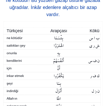
ne kötüdür! Bu yüzden gazap üstüne gazaba
uğradılar. İnkâr edenlere alçaltıcı bir azap
vardır.
Türkçesi
Arapçası
Kökü
ب ا س
بِئْسَمَا
ne kötüdür
ش ر ي
اشْتَرَوْا
sattıkları şey
بِهِ
onunla
ن ف س
أَنْفُسَهُمْ
kendilerini
أَنْ
için
ك ف ر
يَكْفُرُوا
inkar etmek
بِمَا
şeyi
ن ز ل
أَنْزَلَ
indirdiği
اللَّهُ
Allah’ın