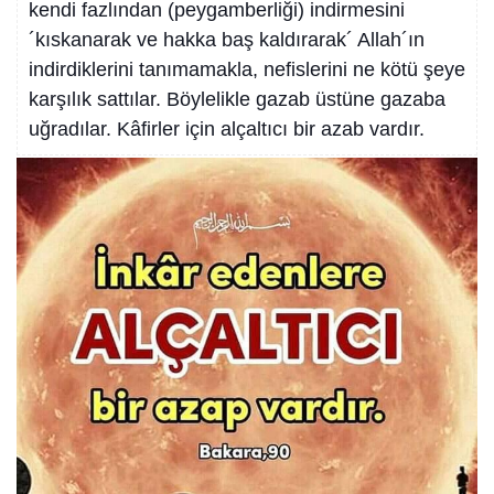
kendi fazlından (peygamberliği) indirmesini
´kıskanarak ve hakka baş kaldırarak´ Allah´ın
indirdiklerini tanımamakla, nefislerini ne kötü şeye
karşılık sattılar. Böylelikle gazab üstüne gazaba
uğradılar. Kâfirler için alçaltıcı bir azab vardır.