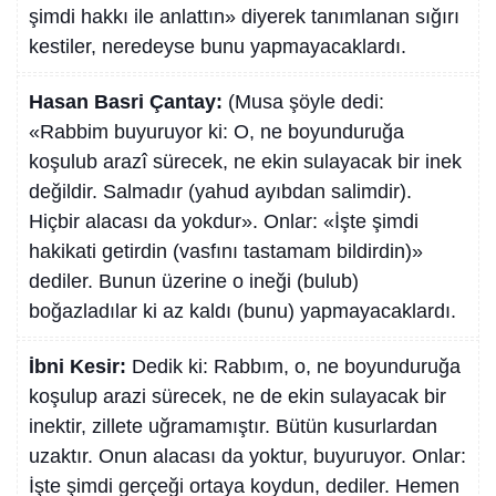
şimdi hakkı ile anlattın» diyerek tanımlanan sığırı
kestiler, neredeyse bunu yapmayacaklardı.
Hasan Basri Çantay:
(Musa şöyle dedi:
«Rabbim buyuruyor ki: O, ne boyunduruğa
koşulub arazî sürecek, ne ekin sulayacak bir inek
değildir. Salmadır (yahud ayıbdan salimdir).
Hiçbir alacası da yokdur». Onlar: «İşte şimdi
hakikati getirdin (vasfını tastamam bildirdin)»
dediler. Bunun üzerine o ineği (bulub)
boğazladılar ki az kaldı (bunu) yapmayacaklardı.
İbni Kesir:
Dedik ki: Rabbım, o, ne boyunduruğa
koşulup arazi sürecek, ne de ekin sulayacak bir
inektir, zillete uğramamıştır. Bütün kusurlardan
uzaktır. Onun alacası da yoktur, buyuruyor. Onlar:
İşte şimdi gerçeği ortaya koydun, dediler. Hemen