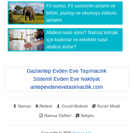
Fil suresi, Fil suresinin anlamı ve
tefsiri, yazılışı ve okunuşu videolu
anlatım
Abdest nasıl alınır? Namaz kılmak
için kadınlar ve erkekler nasıl
abdest alırlar?
Gaziantep Evden Eve Taşımacılık
Sistemli Evden Eve Nakliyat
antepevdenevetasimacilik.com
Namaz
Abdest
Gusül Abdesti
Kuran Meali
Namaz Defteri
İletişim