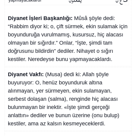
ف ع ل
يَفْعَلُونَ
yapmayacaklardı
Diyanet İşleri Başkanlığı:
Mûsâ şöyle dedi:
“Rabbim diyor ki; o, çift sürmek, ekin sulamak için
boyunduruğa vurulmamış, kusursuz, hiç alacası
olmayan bir sığırdır.” Onlar, “İşte, şimdi tam
doğrusunu bildirdin” dediler. Nihayet o sığırı
kestiler. Neredeyse bunu yapmayacaklardı.
Diyanet Vakfı:
(Musa) dedi ki: Allah şöyle
buyuruyor: O, henüz boyunduruk altına
alınmayan, yer sürmeyen, ekin sulamayan,
serbest dolaşan (salma), renginde hiç alacası
bulunmayan bir inektir. «İşte şimdi gerçeği
anlattın» dediler ve bunun üzerine (onu bulup)
kestiler, ama az kalsın kesmeyeceklerdi.