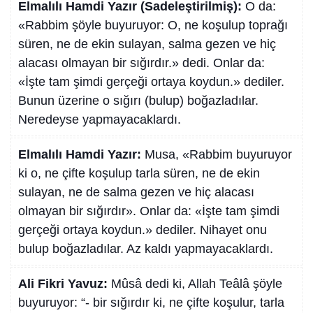
Elmalılı Hamdi Yazır (Sadeleştirilmiş):
O da:
«Rabbim şöyle buyuruyor: O, ne koşulup toprağı
süren, ne de ekin sulayan, salma gezen ve hiç
alacası olmayan bir sığırdır.» dedi. Onlar da:
«İşte tam şimdi gerçeği ortaya koydun.» dediler.
Bunun üzerine o sığırı (bulup) boğazladılar.
Neredeyse yapmayacaklardı.
Elmalılı Hamdi Yazır:
Musa, «Rabbim buyuruyor
ki o, ne çifte koşulup tarla süren, ne de ekin
sulayan, ne de salma gezen ve hiç alacası
olmayan bir sığırdır». Onlar da: «İşte tam şimdi
gerçeği ortaya koydun.» dediler. Nihayet onu
bulup boğazladılar. Az kaldı yapmayacaklardı.
Ali Fikri Yavuz:
Mûsâ dedi ki, Allah Teâlâ şöyle
buyuruyor: “- bir sığırdır ki, ne çifte koşulur, tarla