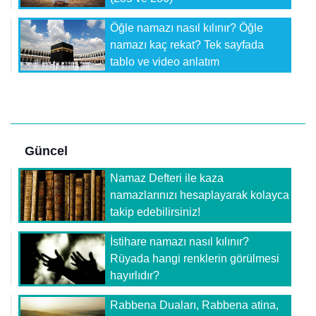
Öğle namazı nasıl kılınır? Öğle
namazı kaç rekat? Tek sayfada
tablo ve video anlatım
Güncel
Namaz Defteri ile kaza
namazlarınızı hesaplayarak kolayca
takip edebilirsiniz!
İstihare namazı nasıl kılınır?
Rüyada hangi renklerin görülmesi
hayırlıdır?
Rabbena Duaları, Rabbena atina,