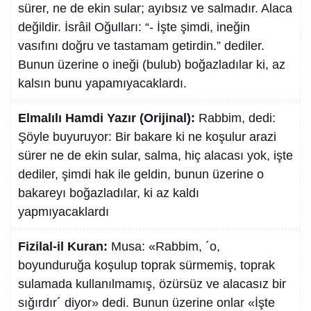
sürer, ne de ekin sular; ayıbsız ve salmadır. Alaca
değildir. İsrâil Oğulları: “- İşte şimdi, ineğin
vasıfını doğru ve tastamam getirdin.” dediler.
Bunun üzerine o ineği (bulub) boğazladılar ki, az
kalsın bunu yapamıyacaklardı.
Elmalılı Hamdi Yazır (Orijinal):
Rabbim, dedi:
Şöyle buyuruyor: Bir bakare ki ne koşulur arazi
sürer ne de ekin sular, salma, hiç alacası yok, işte
dediler, şimdi hak ile geldin, bunun üzerine o
bakareyı boğazladılar, ki az kaldı
yapmıyacaklardı
Fizilal-il Kuran:
Musa: «Rabbim, ´o,
boyunduruğa koşulup toprak sürmemiş, toprak
sulamada kullanılmamış, özürsüz ve alacasız bir
sığırdır´ diyor» dedi. Bunun üzerine onlar «İşte