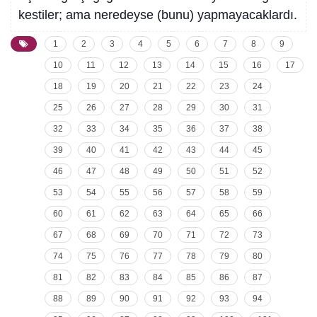
kestiler; ama neredeyse (bunu) yapmayacaklardı.
1
2
3
4
5
6
7
8
9
10
11
12
13
14
15
16
17
18
19
20
21
22
23
24
25
26
27
28
29
30
31
32
33
34
35
36
37
38
39
40
41
42
43
44
45
46
47
48
49
50
51
52
53
54
55
56
57
58
59
60
61
62
63
64
65
66
67
68
69
70
71
72
73
74
75
76
77
78
79
80
81
82
83
84
85
86
87
88
89
90
91
92
93
94