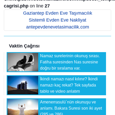
cagrisi.php
on line
27
Gaziantep Evden Eve Taşımacılık
Sistemli Evden Eve Nakliyat
antepevdenevetasimacilik.com
Vaktin Çağrısı
Namaz surelerinin okunuş sırası.
Fatiha suresinden Nas suresine
doğru bir sıralama var.
İkindi namazı nasıl kılınır? İkindi
namazı kaç rekat? Tek sayfada
tablo ve video anlatım
Amenerrasulü´nün okunuşu ve
anlamı. Bakara Suresi son iki ayet
(285 ve 286)