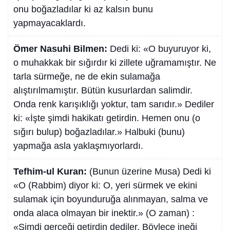
onu boğazladılar ki az kalsın bunu
yapmayacaklardı.
Ömer Nasuhi Bilmen:
Dedi ki: «O buyuruyor ki,
o muhakkak bir sığırdır ki zillete uğramamıştır. Ne
tarla sürmeğe, ne de ekin sulamağa
alıştırılmamıştır. Bütün kusurlardan salimdir.
Onda renk karışıklığı yoktur, tam sarıdır.» Dediler
ki: «İşte şimdi hakikatı getirdin. Hemen onu (o
sığırı bulup) boğazladılar.» Halbuki (bunu)
yapmağa asla yaklaşmıyorlardı.
Tefhim-ul Kuran:
(Bunun üzerine Musa) Dedi ki
«O (Rabbim) diyor ki: O, yeri sürmek ve ekini
sulamak için boyunduruğa alınmayan, salma ve
onda alaca olmayan bir inektir.» (O zaman) :
«Şimdi gerçeği getirdin dediler. Böylece ineği