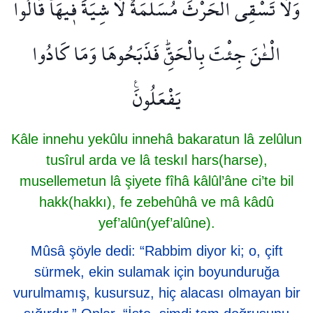
وَلَا تَسْقِي الْحَرْثَۚ مُسَلَّمَةٌ لَا شِيَةَ ف۪يهَاۜ قَالُوا
الْـٰٔنَ جِئْتَ بِالْحَقِّۜ فَذَبَحُوهَا وَمَا كَادُوا
يَفْعَلُونَ۟
Kâle innehu yekûlu innehâ bakaratun lâ zelûlun
tusîrul arda ve lâ teskıl hars(harse),
musellemetun lâ şiyete fîhâ kâlûl’âne ci’te bil
hakk(hakkı), fe zebehûhâ ve mâ kâdû
yef’alûn(yef’alûne).
Mûsâ şöyle dedi: “Rabbim diyor ki; o, çift
sürmek, ekin sulamak için boyunduruğa
vurulmamış, kusursuz, hiç alacası olmayan bir