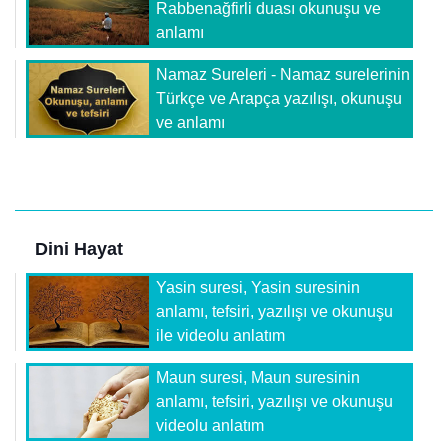
Rabbenağfirli duası okunuşu ve
anlamı
Namaz Sureleri - Namaz surelerinin
Türkçe ve Arapça yazılışı, okunuşu
ve anlamı
Dini Hayat
Yasin suresi, Yasin suresinin
anlamı, tefsiri, yazılışı ve okunuşu
ile videolu anlatım
Maun suresi, Maun suresinin
anlamı, tefsiri, yazılışı ve okunuşu
videolu anlatım