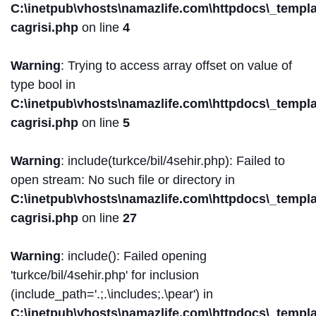
C:\inetpub\vhosts\namazlife.com\httpdocs\_templat
cagrisi.php
on line
4
Warning
: Trying to access array offset on value of
type bool in
C:\inetpub\vhosts\namazlife.com\httpdocs\_templat
cagrisi.php
on line
5
Warning
: include(turkce/bil/4sehir.php): Failed to
open stream: No such file or directory in
C:\inetpub\vhosts\namazlife.com\httpdocs\_templat
cagrisi.php
on line
27
Warning
: include(): Failed opening
'turkce/bil/4sehir.php' for inclusion
(include_path='.;.\includes;.\pear') in
C:\inetpub\vhosts\namazlife.com\httpdocs\_templat