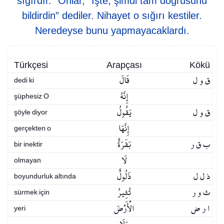
sığırdır.” Onlar, “İşte, şimdi tam doğrusunu
bildirdin” dediler. Nihayet o sığırı kestiler.
Neredeyse bunu yapmayacaklardı.
Türkçesi
Arapçası
Kökü
ق و ل
قَالَ
dedi ki
إِنَّهُ
şüphesiz O
ق و ل
يَقُولُ
şöyle diyor
إِنَّهَا
gerçekten o
ب ق ر
بَقَرَةٌ
bir inektir
لَا
olmayan
ذ ل ل
ذَلُولٌ
boyundurluk altında
ث و ر
تُثِيرُ
sürmek için
ا ر ض
الْأَرْضَ
yeri