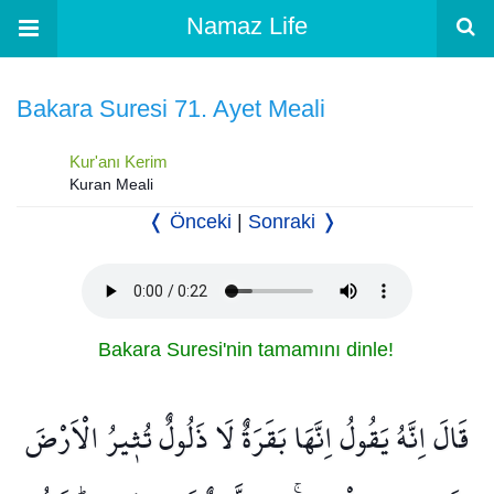
Namaz Life
Bakara Suresi 71. Ayet Meali
Kur'anı Kerim
Kuran Meali
❬ Önceki
|
Sonraki ❭
Bakara Suresi'nin tamamını dinle!
قَالَ اِنَّهُ يَقُولُ اِنَّهَا بَقَرَةٌ لَا ذَلُولٌ تُث۪يرُ الْاَرْضَ