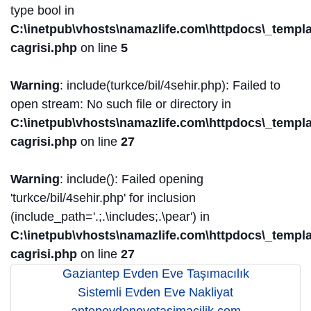
type bool in
C:\inetpub\vhosts\namazlife.com\httpdocs\_templat
cagrisi.php
on line
5
Warning
: include(turkce/bil/4sehir.php): Failed to
open stream: No such file or directory in
C:\inetpub\vhosts\namazlife.com\httpdocs\_templat
cagrisi.php
on line
27
Warning
: include(): Failed opening
'turkce/bil/4sehir.php' for inclusion
(include_path='.;.\includes;.\pear') in
C:\inetpub\vhosts\namazlife.com\httpdocs\_templat
cagrisi.php
on line
27
Gaziantep Evden Eve Taşımacılık
Sistemli Evden Eve Nakliyat