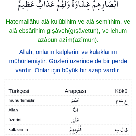
اَبْصَارِهِمْ غِشَاوَةٌۘ وَلَهُمْ عَذَابٌ عَظ۪يمٌ۟
Hatemallâhu alâ kulûbihim ve alâ sem’ıhim, ve
alâ ebsârihim gışâveh(gışâvetun), ve lehum
azâbun azîm(azîmun).
Allah, onların kalplerini ve kulaklarını
mühürlemiştir. Gözleri üzerinde de bir perde
vardır. Onlar için büyük bir azap vardır.
Türkçesi
Arapçası
Kökü
خ ت م
خَتَمَ
mühürlemiştir
اللَّهُ
Allah
عَلَىٰ
üzerini
ق ل ب
قُلُوبِهِمْ
kalblerinin