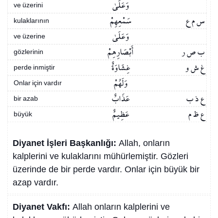
وَعَلَىٰ
ve üzerini
س م ع
سَمْعِهِمْ
kulaklarının
وَعَلَىٰ
ve üzerine
ب ص ر
أَبْصَارِهِمْ
gözlerinin
غ ش و
غِشَاوَةٌ
perde inmiştir
وَلَهُمْ
Onlar için vardır
ع ذ ب
عَذَابٌ
bir azab
ع ظ م
عَظِيمٌ
büyük
Diyanet İşleri Başkanlığı:
Allah, onların
kalplerini ve kulaklarını mühürlemiştir. Gözleri
üzerinde de bir perde vardır. Onlar için büyük bir
azap vardır.
Diyanet Vakfı:
Allah onların kalplerini ve