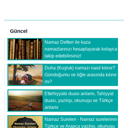
Güncel
Namaz Defteri ile kaza
namazlarınızı hesaplayarak kolayca
takip edebilirsiniz!
Duha (Kuşluk) namazı nasıl kılınır?
Gündoğumu ve öğle arasında kılınır
mı?
Ettehiyyatü duası anlamı, Tahiyyat
duası, yazılışı, okunuşu ve Türkçe
anlamı
Namaz Sureleri - Namaz surelerinin
Türkçe ve Arapça yazılışı, okunuşu