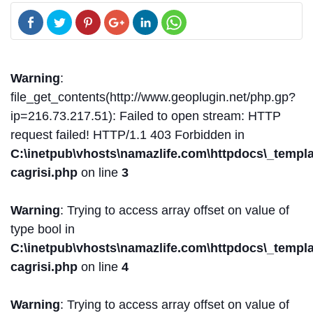
Warning
:
file_get_contents(http://www.geoplugin.net/php.gp?
ip=216.73.217.51): Failed to open stream: HTTP
request failed! HTTP/1.1 403 Forbidden in
C:\inetpub\vhosts\namazlife.com\httpdocs\_templat
cagrisi.php
on line
3
Warning
: Trying to access array offset on value of
type bool in
C:\inetpub\vhosts\namazlife.com\httpdocs\_templat
cagrisi.php
on line
4
Warning
: Trying to access array offset on value of