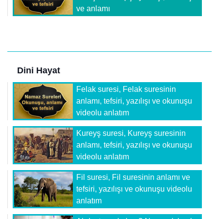
ve anlamı
Dini Hayat
Felak suresi, Felak suresinin
anlamı, tefsiri, yazılışı ve okunuşu
videolu anlatım
Kureyş suresi, Kureyş suresinin
anlamı, tefsiri, yazılışı ve okunuşu
videolu anlatım
Fil suresi, Fil suresinin anlamı ve
tefsiri, yazılışı ve okunuşu videolu
anlatım