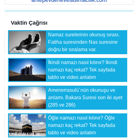
antepevdenevetasimacilik.com
Vaktin Çağrısı
Namaz surelerinin okunuş sırası.
Fatiha suresinden Nas suresine
doğru bir sıralama var.
İkindi namazı nasıl kılınır? İkindi
namazı kaç rekat? Tek sayfada
tablo ve video anlatım
Amenerrasulü´nün okunuşu ve
anlamı. Bakara Suresi son iki ayet
(285 ve 286)
Öğle namazı nasıl kılınır? Öğle
namazı kaç rekat? Tek sayfada
tablo ve video anlatım