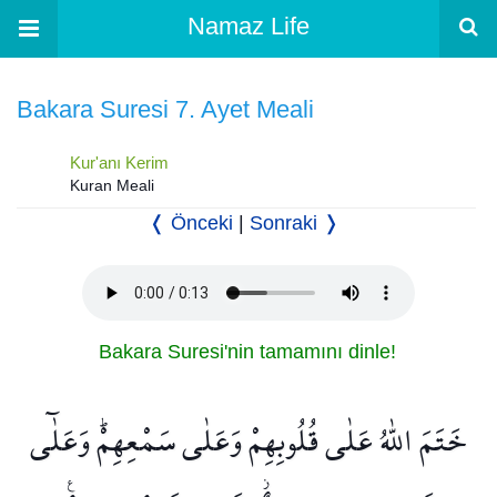
Namaz Life
Bakara Suresi 7. Ayet Meali
Kur'anı Kerim
Kuran Meali
❬ Önceki
|
Sonraki ❭
Bakara Suresi'nin tamamını dinle!
خَتَمَ اللّٰهُ عَلٰى قُلُوبِهِمْ وَعَلٰى سَمْعِهِمْۜ وَعَلٰٓى